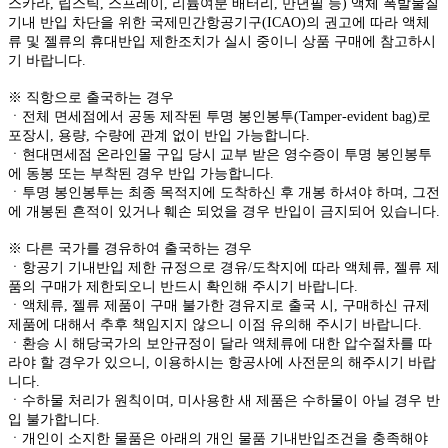
스카라, 립스틱, 스프레이, 리튬여분 배터리, 만년필 등) 액체 폭발물질
기내 반입 차단을 위한 국제민간항공기구(ICAO)의 권고에 따라 액체
류 및 젤류의 휴대반입 제한조치가 실시 중이니 상품 구매에 참고하시
기 바랍니다.
※ 직항으로 출국하는 경우
ㆍ전체 면세점에서 공동 제작된 투명 봉인봉투(Tamper-evident bag)로
포장시, 용량, 수량에 관계 없이 반입 가능합니다.
ㆍ현대면세점 온라인몰 구입 당시 교부 받은 영수증이 투명 봉인봉투
에 동봉 또는 부착된 경우 반입 가능합니다.
ㆍ투명 봉인봉투는 최종 목적지에 도착하신 후 개봉 하셔야 하며, 그전
에 개봉된 흔적이 있거나 훼손 되었을 경우 반입이 금지되어 있습니다.
※ 다른 국가를 경유하여 출국하는 경우
ㆍ항공기 기내반입 제한 규정으로 경유/도착지에 따라 액체류, 젤류 제
품의 구매가 제한되오니 반드시 확인해 주시기 바랍니다.
ㆍ액체류, 젤류 제품이 구매 불가한 경유지로 출국 시, 구매하신 규제
제품에 대해서 추후 책임지지 않으니 이점 유의해 주시기 바랍니다.
ㆍ환승 시 해당국가의 보안규정이 달라 액체류에 대한 압수절차를 따
라야 할 경우가 있으니, 이용하시는 항공사에 사전문의 해주시기 바랍
니다.
ㆍ수하물 처리가 원칙이며, 미사용한 새 제품은 수하물이 아닐 경우 반
입 불가합니다.
ㆍ개인이 소지한 물품은 아래의 개인 물품 기내반입조건을 충족해야