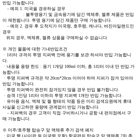
반입 가능합니다.
- 예외 1. 미국을 경유하실 경우
: 불투명용기 및 금속용기에 담긴 액체류, 젤류 제품은 반입
이 제한됩니다. 투명 용기에 담긴 제품만 구매 가능합니다.
- 예외 2. 경유 후 도착지가 미국령, 호주령, 캐나다, 버진아일랜드인
경우
위의 경우, 액체류, 젤류 상품을 구매하실 수 없습니다.
※ 개인 물품에 대한 기내반입조건
ㆍ1리터 규격의 투명 지퍼백 안에 용기를 보관 하셔야 반입 가능합니
다.
ㆍ내용물 용량 한도 : 용기 1개당 100ml 이하, 총 1리터 이내 만 반입 가
능합니다.
ㆍ투명 지퍼백 규격은 약 20cm*20cm 이어야 하며 지퍼가 잠겨 있어야
반입 가능합니다.
ㆍ투명 지퍼백이 완전히 잠겨있지 않을 경우 반입 불가합니다.
ㆍ승객 1인당 1리터 이하의 투명 지퍼백 1개만 반입 가능합니다.
ㆍ유아용 음식, 액체 및 젤 형태의 약품 등은 미리 검색요원에게 휴대
사실을 신고하면 용량에 관계없이 반입 가능합니다.
- 지퍼백의 경우 고객이 직접 구비하시거나 공항 내 편의점에서 구
매 가능합니다.
※ 미주/호주행 탑승구 앞 액체류 추가 검색 폐지
ㆍ미국 행 (사이판 등 미국령 포함) 항공편의 탑승구 앞 액체류 2차 추