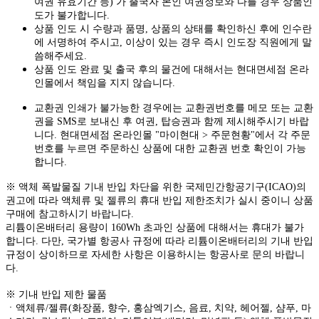
여권 유효기간 등) 가 출국자 본인 여권정보와 다를 경우 상품인
도가 불가합니다.
상품 인도 시 수량과 품명, 상품의 상태를 확인하신 후에 인수란
에 서명하여 주시고, 이상이 있는 경우 즉시 인도장 직원에게 말
씀해주세요.
상품 인도 완료 및 출국 후의 물건에 대해서는 현대면세점 온라
인몰에서 책임을 지지 않습니다.
교환권 인쇄가 불가능한 경우에는 교환권번호를 메모 또는 교환
권을 SMS로 보내신 후 여권, 탑승권과 함께 제시해주시기 바랍
니다. 현대면세점 온라인몰 "마이현대 > 주문현황"에서 각 주문
번호를 누르면 주문하신 상품에 대한 교환권 번호 확인이 가능
합니다.
※ 액체 폭발물질 기내 반입 차단을 위한 국제민간항공기구(ICAO)의
권고에 따라 액체류 및 젤류의 휴대 반입 제한조치가 실시 중이니 상품
구매에 참고하시기 바랍니다.
리튬이온배터리 용량이 160Wh 초과인 상품에 대해서는 휴대가 불가
합니다. 다만, 국가별 항공사 규정에 따라 리튬이온배터리의 기내 반입
규정이 상이하므로 자세한 사항은 이용하시는 항공사로 문의 바랍니
다.
※ 기내 반입 제한 물품
ㆍ액체류/젤류(화장품, 향수, 홍삼엑기스, 음료, 치약, 헤어젤, 샴푸, 마