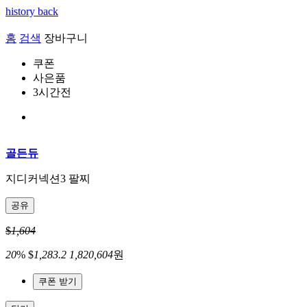
history back
홈
검색
장바구니
쿠폰
사은품
3시간전
골든듀
지디커넥션3 팔찌
공유
$
1,604
20
%
$
1,283.2
1,820,604
원
쿠폰 받기