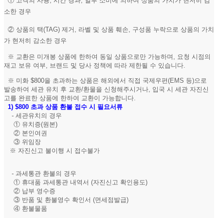
① 고객의 사용, 시간 경과, 일부 소비에 의하여 상품의 가치가 현저히 감
소한 경우
② 상품의 택(TAG) 제거, 라벨 및 상품 훼손, 구성품 누락으로 상품의 가치
가 현저히 감소한 경우
※ 교환은 미개봉 상품에 한하여 동일 상품으로만 가능하며, 요청 시점의
재고 보유 여부, 브랜드 및 당사 정책에 따라 제한될 수 있습니다.
※ 미화 $800을 초과하는 상품은 해외에서 직접 국제우편(EMS 등)으로
발송하여 세관 유치 후 교환/환물을 신청해주시거나, 입국 시 세관 자진신
고를 완료한 상품에 한하여 교환이 가능합니다.
1)
$800 초과 상품 환불 접수 시 필요서류
- 세관유치의 경우
① 유치증(원본)
② 본인여권
③ 위임장
※ 자진신고 불이행 시 접수불가
- 과세통관 환불의 경우
① 휴대품 과세통관 내역서 (자진신고 확인용도)
② 납부 영수증
③ 반품 및 환불영수 확인서 (면세점발급)
④ 환불물품