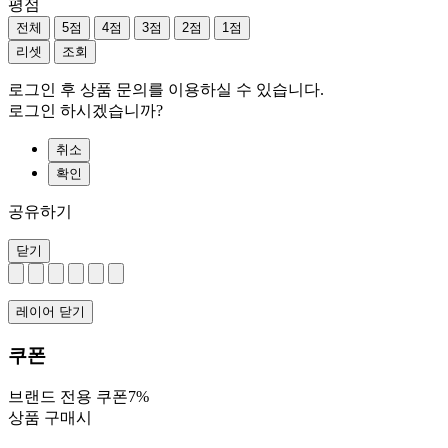
평점
전체
5점
4점
3점
2점
1점
리셋
조회
로그인 후 상품 문의를 이용하실 수 있습니다.
로그인 하시겠습니까?
취소
확인
공유하기
닫기
레이어 닫기
쿠폰
브랜드 전용 쿠폰7%
상품 구매시