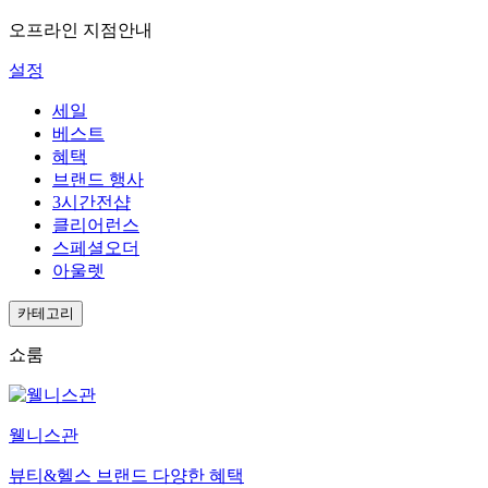
오프라인 지점안내
설정
세일
베스트
혜택
브랜드 행사
3시간전샵
클리어런스
스페셜오더
아울렛
카테고리
쇼룸
웰니스관
뷰티&헬스 브랜드 다양한 혜택