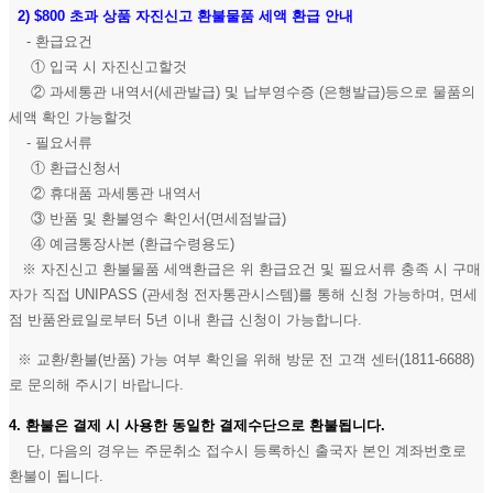
2)
$800 초과 상품 자진신고 환불물품 세액 환급 안내
- 환급요건
① 입국 시 자진신고할것
② 과세통관 내역서(세관발급) 및 납부영수증 (은행발급)등으로 물품의
세액 확인 가능할것
- 필요서류
① 환급신청서
② 휴대품 과세통관 내역서
③ 반품 및 환불영수 확인서(면세점발급)
④ 예금통장사본 (환급수령용도)
※ 자진신고 환불물품 세액환급은 위 환급요건 및 필요서류 충족 시 구매
자가 직접 UNIPASS (관세청 전자통관시스템)를 통해 신청 가능하며, 면세
점 반품완료일로부터 5년 이내 환급 신청이 가능합니다.
※ 교환/환불(반품) 가능 여부 확인을 위해 방문 전 고객 센터(1811-6688)
로 문의해 주시기 바랍니다.
4. 환불은 결제 시 사용한 동일한 결제수단으로 환불됩니다.
단, 다음의 경우는 주문취소 접수시 등록하신 출국자 본인 계좌번호로
환불이 됩니다.