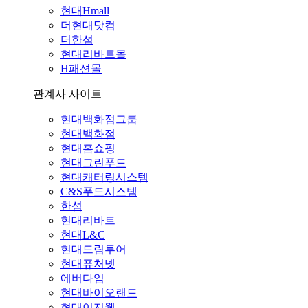
현대Hmall
더현대닷컴
더한섬
현대리바트몰
H패션몰
관계사 사이트
현대백화점그룹
현대백화점
현대홈쇼핑
현대그린푸드
현대캐터링시스템
C&S푸드시스템
한섬
현대리바트
현대L&C
현대드림투어
현대퓨처넷
에버다임
현대바이오랜드
현대이지웰