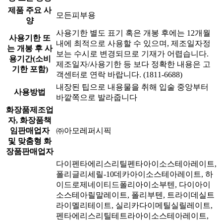
제품 주요 사
모든피부용
양
사용기한 별도 표기 혹은 개봉 후에는 12개월
사용기한 또
내에 최적으로 사용할 수 있으며, 제조일자정
는 개봉 후 사
보는 수시로 변경되므로 기재가 어렵습니다.
용기간(소비
제조일자/사용기한 등 보다 정확한 내용은 고
기한 포함)
객센터로 연락 바랍니다. (1811-6688)
내장된 팁으로 내용물을 취해 입술 중앙부터
사용방법
바깥쪽으로 발라줍니다
화장품제조업
자, 화장품책
임판매업자
㈜아모레퍼시픽
및 맞춤형 화
장품판매업자
다이펜타에리스리틸펜타아이소스테아레이트,
폴리글리세릴-10데카아이소스테아레이트, 하
이드로제네이티드폴리아이소부텐, 다이아이
소스테아릴말레이트, 폴리부텐, 트라이데실트
라이멜리테이트, 실리카다이메틸실릴레이트,
펜타에리스리틸테트라아이소스테아레이트,