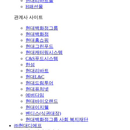
현대리바트몰
H패션몰
관계사 사이트
현대백화점그룹
현대백화점
현대홈쇼핑
현대그린푸드
현대캐터링시스템
C&S푸드시스템
한섬
현대리바트
현대L&C
현대드림투어
현대퓨처넷
에버다임
현대바이오랜드
현대이지웰
벤디스(식권대장)
현대백화점그룹 사회 복지재단
㈜현대디에프