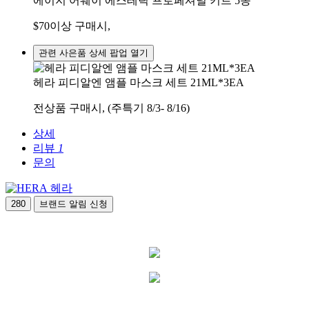
에이지 어웨이 에스테틱 프로페셔널 키트 5종
$70이상 구매시,
관련 사은품 상세 팝업 열기
헤라 피디알엔 앰플 마스크 세트 21ML*3EA
전상품 구매시, (주특기 8/3- 8/16)
상세
리뷰
1
문의
헤라
280
브랜드 알림 신청