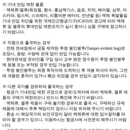
※ 기내 반입 제한 물품
ㆍ액체류/젤류(화장품, 향수, 홍삼엑기스, 음료, 치약, 헤어젤, 샴푸, 마
스카라, 립스틱, 스프레이, 리튬여분 배터리, 만년필 등) 액체 폭발물질
기내 반입 차단을 위한 국제민간항공기구(ICAO)의 권고에 따라 액체
류 및 젤류의 휴대반입 제한조치가 실시 중이니 상품 구매에 참고하시
기 바랍니다.
※ 직항으로 출국하는 경우
ㆍ전체 면세점에서 공동 제작된 투명 봉인봉투(Tamper-evident bag)로
포장시, 용량, 수량에 관계 없이 반입 가능합니다.
ㆍ현대면세점 온라인몰 구입 당시 교부 받은 영수증이 투명 봉인봉투
에 동봉 또는 부착된 경우 반입 가능합니다.
ㆍ투명 봉인봉투는 최종 목적지에 도착하신 후 개봉 하셔야 하며, 그전
에 개봉된 흔적이 있거나 훼손 되었을 경우 반입이 금지되어 있습니다.
※ 다른 국가를 경유하여 출국하는 경우
ㆍ항공기 기내반입 제한 규정으로 경유/도착지에 따라 액체류, 젤류 제
품의 구매가 제한되오니 반드시 확인해 주시기 바랍니다.
ㆍ액체류, 젤류 제품이 구매 불가한 경유지로 출국 시, 구매하신 규제
제품에 대해서 추후 책임지지 않으니 이점 유의해 주시기 바랍니다.
ㆍ환승 시 해당국가의 보안규정이 달라 액체류에 대한 압수절차를 따
라야 할 경우가 있으니, 이용하시는 항공사에 사전문의 해주시기 바랍
니다.