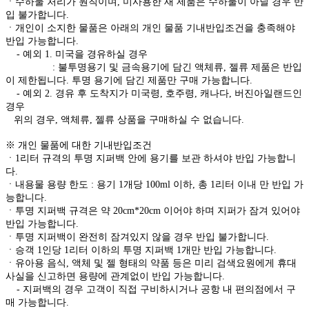
ㆍ수하물 처리가 원칙이며, 미사용한 새 제품은 수하물이 아닐 경우 반
입 불가합니다.
ㆍ개인이 소지한 물품은 아래의 개인 물품 기내반입조건을 충족해야
반입 가능합니다.
- 예외 1. 미국을 경유하실 경우
: 불투명용기 및 금속용기에 담긴 액체류, 젤류 제품은 반입
이 제한됩니다. 투명 용기에 담긴 제품만 구매 가능합니다.
- 예외 2. 경유 후 도착지가 미국령, 호주령, 캐나다, 버진아일랜드인
경우
위의 경우, 액체류, 젤류 상품을 구매하실 수 없습니다.
※ 개인 물품에 대한 기내반입조건
ㆍ1리터 규격의 투명 지퍼백 안에 용기를 보관 하셔야 반입 가능합니
다.
ㆍ내용물 용량 한도 : 용기 1개당 100ml 이하, 총 1리터 이내 만 반입 가
능합니다.
ㆍ투명 지퍼백 규격은 약 20cm*20cm 이어야 하며 지퍼가 잠겨 있어야
반입 가능합니다.
ㆍ투명 지퍼백이 완전히 잠겨있지 않을 경우 반입 불가합니다.
ㆍ승객 1인당 1리터 이하의 투명 지퍼백 1개만 반입 가능합니다.
ㆍ유아용 음식, 액체 및 젤 형태의 약품 등은 미리 검색요원에게 휴대
사실을 신고하면 용량에 관계없이 반입 가능합니다.
- 지퍼백의 경우 고객이 직접 구비하시거나 공항 내 편의점에서 구
매 가능합니다.