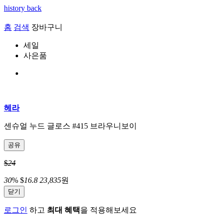
history back
홈
검색
장바구니
세일
사은품
헤라
센슈얼 누드 글로스 #415 브라우니보이
공유
$
24
30
%
$
16.8
23,835
원
닫기
로그인
하고
최대 혜택
을 적용해보세요