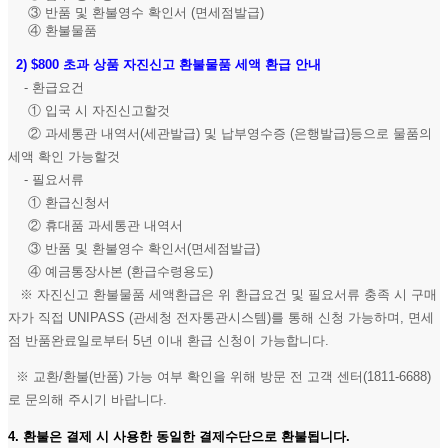
③ 반품 및 환불영수 확인서 (면세점발급)
④ 환불물품
2)
$800 초과 상품 자진신고 환불물품 세액 환급 안내
- 환급요건
① 입국 시 자진신고할것
② 과세통관 내역서(세관발급) 및 납부영수증 (은행발급)등으로 물품의
세액 확인 가능할것
- 필요서류
① 환급신청서
② 휴대품 과세통관 내역서
③ 반품 및 환불영수 확인서(면세점발급)
④ 예금통장사본 (환급수령용도)
※ 자진신고 환불물품 세액환급은 위 환급요건 및 필요서류 충족 시 구매
자가 직접 UNIPASS (관세청 전자통관시스템)를 통해 신청 가능하며, 면세
점 반품완료일로부터 5년 이내 환급 신청이 가능합니다.
※ 교환/환불(반품) 가능 여부 확인을 위해 방문 전 고객 센터(1811-6688)
로 문의해 주시기 바랍니다.
4. 환불은 결제 시 사용한 동일한 결제수단으로 환불됩니다.