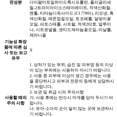
전성분
다이팔미토일하이드록시프롤린, 폴리글리세
릴-2트라이아이소스테아레이트, 적색산화철,
멘톨, 티타늄디옥사이드 (CI 77891), 리모넨, 흑
색산화철, 레몬껍질오일, 토코페롤, 달맞이꽃
오일, 피토스테롤, 시트랄, 적색202호, 알루미
나, 시트로넬올, 센티드제라늄꽃오일, 리날룰,
제라니올
기능성 화장
품에 따른 심
X
사 또는 보고
유무
1. 상처가 있는 부위, 습진 및 피부염 등의 이상
이 있는 부위에는 사용하지 마시기 바랍니다.
2. 사용 중 피부에 이상이 생긴 경우에는 사용
을 중단하시고 피부과 전문의 등에게 상담하시
기 바랍니다.
3. 보관 및 취급 시의 주의사항
사용할 때의
가. 사용 후에는 반드시 마개를 닫아 두시기 바
주의 사항
랍니다.
나. 유아·소아의 손이 닿지 않는 곳에 보관하시
기 바랍니다.