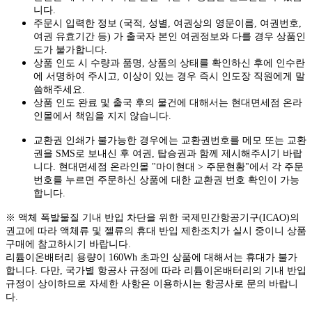
니다.
주문시 입력한 정보 (국적, 성별, 여권상의 영문이름, 여권번호,
여권 유효기간 등) 가 출국자 본인 여권정보와 다를 경우 상품인
도가 불가합니다.
상품 인도 시 수량과 품명, 상품의 상태를 확인하신 후에 인수란
에 서명하여 주시고, 이상이 있는 경우 즉시 인도장 직원에게 말
씀해주세요.
상품 인도 완료 및 출국 후의 물건에 대해서는 현대면세점 온라
인몰에서 책임을 지지 않습니다.
교환권 인쇄가 불가능한 경우에는 교환권번호를 메모 또는 교환
권을 SMS로 보내신 후 여권, 탑승권과 함께 제시해주시기 바랍
니다. 현대면세점 온라인몰 "마이현대 > 주문현황"에서 각 주문
번호를 누르면 주문하신 상품에 대한 교환권 번호 확인이 가능
합니다.
※ 액체 폭발물질 기내 반입 차단을 위한 국제민간항공기구(ICAO)의
권고에 따라 액체류 및 젤류의 휴대 반입 제한조치가 실시 중이니 상품
구매에 참고하시기 바랍니다.
리튬이온배터리 용량이 160Wh 초과인 상품에 대해서는 휴대가 불가
합니다. 다만, 국가별 항공사 규정에 따라 리튬이온배터리의 기내 반입
규정이 상이하므로 자세한 사항은 이용하시는 항공사로 문의 바랍니
다.