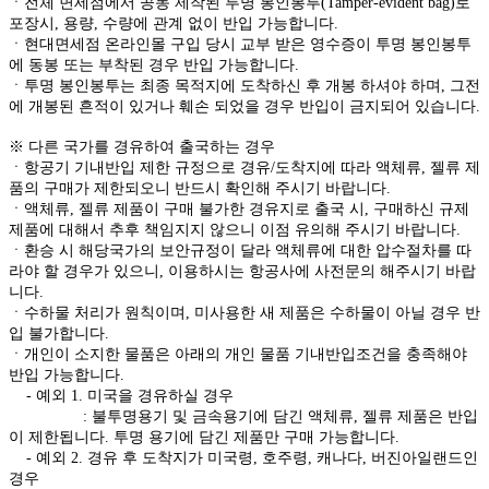
ㆍ전체 면세점에서 공동 제작된 투명 봉인봉투(Tamper-evident bag)로
포장시, 용량, 수량에 관계 없이 반입 가능합니다.
ㆍ현대면세점 온라인몰 구입 당시 교부 받은 영수증이 투명 봉인봉투
에 동봉 또는 부착된 경우 반입 가능합니다.
ㆍ투명 봉인봉투는 최종 목적지에 도착하신 후 개봉 하셔야 하며, 그전
에 개봉된 흔적이 있거나 훼손 되었을 경우 반입이 금지되어 있습니다.
※ 다른 국가를 경유하여 출국하는 경우
ㆍ항공기 기내반입 제한 규정으로 경유/도착지에 따라 액체류, 젤류 제
품의 구매가 제한되오니 반드시 확인해 주시기 바랍니다.
ㆍ액체류, 젤류 제품이 구매 불가한 경유지로 출국 시, 구매하신 규제
제품에 대해서 추후 책임지지 않으니 이점 유의해 주시기 바랍니다.
ㆍ환승 시 해당국가의 보안규정이 달라 액체류에 대한 압수절차를 따
라야 할 경우가 있으니, 이용하시는 항공사에 사전문의 해주시기 바랍
니다.
ㆍ수하물 처리가 원칙이며, 미사용한 새 제품은 수하물이 아닐 경우 반
입 불가합니다.
ㆍ개인이 소지한 물품은 아래의 개인 물품 기내반입조건을 충족해야
반입 가능합니다.
- 예외 1. 미국을 경유하실 경우
: 불투명용기 및 금속용기에 담긴 액체류, 젤류 제품은 반입
이 제한됩니다. 투명 용기에 담긴 제품만 구매 가능합니다.
- 예외 2. 경유 후 도착지가 미국령, 호주령, 캐나다, 버진아일랜드인
경우