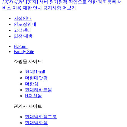
[공지사항]
[공지] 서버 정기점검 작업으로 인한 계좌등록 서
비스 이용 제한 안내
공지사항 더보기
지점안내
인도장안내
고객센터
입점/제휴
H.Point
Family Site
쇼핑몰 사이트
현대Hmall
더현대닷컴
더한섬
현대리바트몰
H패션몰
관계사 사이트
현대백화점그룹
현대백화점