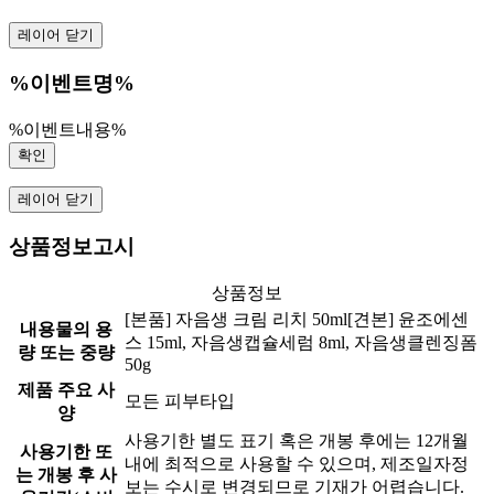
레이어 닫기
%이벤트명%
%이벤트내용%
확인
레이어 닫기
상품정보고시
상품정보
[본품] 자음생 크림 리치 50ml[견본] 윤조에센
내용물의 용
스 15ml, 자음생캡슐세럼 8ml, 자음생클렌징폼
량 또는 중량
50g
제품 주요 사
모든 피부타입
양
사용기한 별도 표기 혹은 개봉 후에는 12개월
사용기한 또
내에 최적으로 사용할 수 있으며, 제조일자정
는 개봉 후 사
보는 수시로 변경되므로 기재가 어렵습니다.