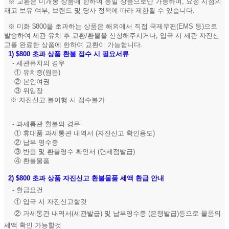
※ 교환은 미개봉 상품에 한하여 동일 상품으로만 가능하며, 요청 시점의
재고 보유 여부, 브랜드 및 당사 정책에 따라 제한될 수 있습니다.
※ 미화 $800을 초과하는 상품은 해외에서 직접 국제우편(EMS 등)으로
발송하여 세관 유치 후 교환/환물을 신청해주시거나, 입국 시 세관 자진신
고를 완료한 상품에 한하여 교환이 가능합니다.
1)
$800 초과 상품 환불 접수 시 필요서류
- 세관유치의 경우
① 유치증(원본)
② 본인여권
③ 위임장
※ 자진신고 불이행 시 접수불가
- 과세통관 환불의 경우
① 휴대품 과세통관 내역서 (자진신고 확인용도)
② 납부 영수증
③ 반품 및 환불영수 확인서 (면세점발급)
④ 환불물품
2)
$800 초과 상품 자진신고 환불물품 세액 환급 안내
- 환급요건
① 입국 시 자진신고할것
② 과세통관 내역서(세관발급) 및 납부영수증 (은행발급)등으로 물품의
세액 확인 가능할것