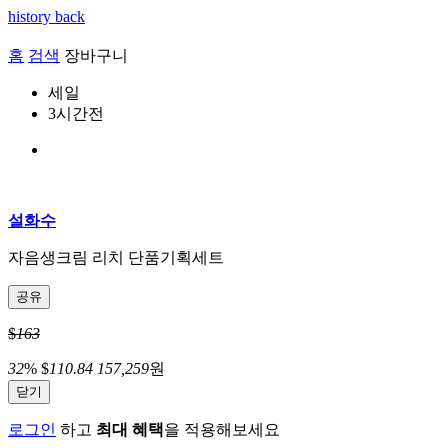
history back
홈
검색
장바구니
세일
3시간전
설화수
자음생크림 리치 단품기획세트
공유
$
163
32
%
$
110.84
157,259
원
닫기
로그인
하고
최대 혜택
을 적용해보세요