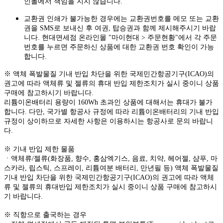
인몰에서 책임을 지지 않습니다.
교환권 인쇄가 불가능한 경우에는 교환권번호를 메모 또는 교환
권을 SMS로 보내신 후 여권, 탑승권과 함께 제시해주시기 바랍
니다. 현대면세점 온라인몰 "마이현대 > 주문현황"에서 각 주문
번호를 누르면 주문하신 상품에 대한 교환권 번호 확인이 가능
합니다.
※ 액체 폭발물질 기내 반입 차단을 위한 국제민간항공기구(ICAO)의
권고에 따라 액체류 및 젤류의 휴대 반입 제한조치가 실시 중이니 상품
구매에 참고하시기 바랍니다.
리튬이온배터리 용량이 160Wh 초과인 상품에 대해서는 휴대가 불가
합니다. 다만, 국가별 항공사 규정에 따라 리튬이온배터리의 기내 반입
규정이 상이하므로 자세한 사항은 이용하시는 항공사로 문의 바랍니
다.
※ 기내 반입 제한 물품
ㆍ액체류/젤류(화장품, 향수, 홍삼엑기스, 음료, 치약, 헤어젤, 샴푸, 마
스카라, 립스틱, 스프레이, 리튬여분 배터리, 만년필 등) 액체 폭발물질
기내 반입 차단을 위한 국제민간항공기구(ICAO)의 권고에 따라 액체
류 및 젤류의 휴대반입 제한조치가 실시 중이니 상품 구매에 참고하시
기 바랍니다.
※ 직항으로 출국하는 경우