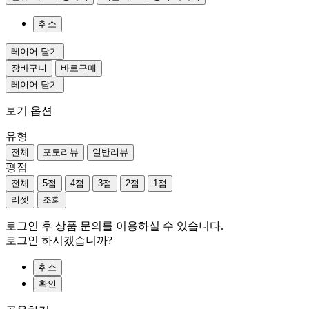
취소
레이어 닫기
장바구니
바로구매
레이어 닫기
보기 옵션
유형
전체
포토리뷰
일반리뷰
평점
전체
5점
4점
3점
2점
1점
리셋
조회
로그인 후 상품 문의를 이용하실 수 있습니다.
로그인 하시겠습니까?
취소
확인