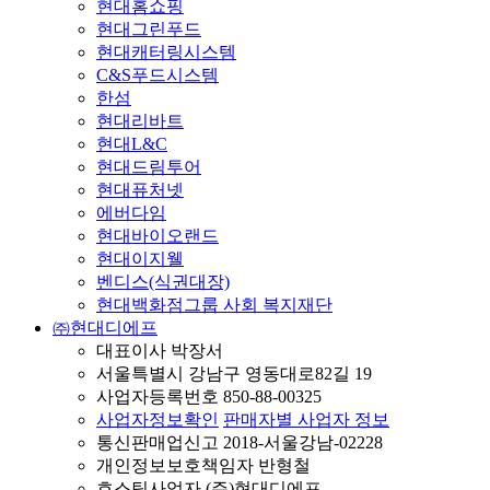
현대홈쇼핑
현대그린푸드
현대캐터링시스템
C&S푸드시스템
한섬
현대리바트
현대L&C
현대드림투어
현대퓨처넷
에버다임
현대바이오랜드
현대이지웰
벤디스(식권대장)
현대백화점그룹 사회 복지재단
㈜현대디에프
대표이사 박장서
서울특별시 강남구 영동대로82길 19
사업자등록번호 850-88-00325
사업자정보확인
판매자별 사업자 정보
통신판매업신고 2018-서울강남-02228
개인정보보호책임자 반형철
호스팅사업자 (주)현대디에프