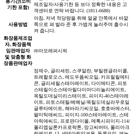
용기간(소비
제조일자/사용기한 등 보다 정확한 내용은 고
기한 포함)
객센터로 연락 바랍니다. (1811-6688)
아침, 저녁 적당량을 취해 얼굴 안쪽에서 바깥
사용방법
쪽으로 펴 발라 준 후 가볍게 눌러주며 흡수시
켜 줍니다.
화장품제조업
자, 화장품책
임판매업자
㈜아모레퍼시픽
및 맞춤형 화
장품판매업자
정제수, 글리세린, 스쿠알란, 부틸렌글라이콜,
트레할로오스, 메도우폼씨오일, 카프릴릴메티
콘, 글리세릴스테아레이트, 다이메티콘, 피토
스테릴이소스테아릴다이머디리놀리에이트,
옥틸도데실미리스테이트, 피이지-40스테아레
이트, 피토스테릴/베헤닐/옥틸도데실라우로일
글루타메이트, 해바라기씨오일, 호호바에스터,
팔미틱애씨드, 피이지-100스테아레이트, 스테
아릭애씨드, 프로판다이올, 메톡시피이지-114/
폴리엡실론카프로락톤, 망고씨버터, 폴리아크
릴레이트-13, 세테아릴알코올, 돌콩오일, 페녹