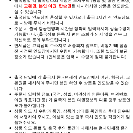
출국당일 각 출국장소의 지정된 보세구역 (공항 및 항만 인도장)
에서
교환권, 본인 여권, 탑승권
을
제시하시면
상품을 인도
받으
실
수 있습니다.
출국당일 인도장이 혼잡할 수 있사오니 출국 1시간 전 인도장으
로 내방해 주시기 바랍니다.
주문 시 출국 항공편명과 시간을 정확히 입력하셔야 상품수령이
가능합니다.
(출국정보 등록 시 편명 조회가 되지 않을 경우 고
객센터로 문의 부탁드립니다.)
면세품은 고객님의 주소지로 배송되지 않으며, 비행기/배 탑승
전 지정된 인도장에서만 수령이 가능합니다. 또한 별도의 보관
장소가 없습니다. (면세품은 입국 시 수령이 절대 불가합니다)
출국 당일에 각 출국지 현대면세점 인도장에서 여권, 항공권, 교
환권을 제시하여 주시면 본인 확인 후 상품을 인도받을 수 있습
니다.
주문시 입력한 정보 (국적, 성별, 여권상의 영문이름, 여권번호,
여권 유효기간 등) 가 출국자 본인 여권정보와 다를 경우 상품인
도가 불가합니다.
상품 인도 시 수량과 품명, 상품의 상태를 확인하신 후에 인수란
에 서명하여 주시고, 이상이 있는 경우 즉시 인도장 직원에게 말
씀해주세요.
상품 인도 완료 및 출국 후의 물건에 대해서는 현대면세점 온라