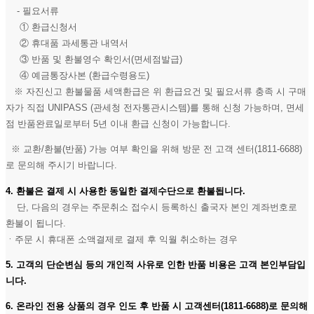
- 필요서류
① 환급신청서
② 휴대품 과세통관 내역서
③ 반품 및 환불영수 확인서(면세점발급)
④ 예금통장사본 (환급수령용도)
※ 자진신고 환불물품 세액환급은 위 환급요건 및 필요서류 충족 시 구매
자가 직접 UNIPASS (관세청 전자통관시스템)를 통해 신청 가능하며, 면세
점 반품완료일로부터 5년 이내 환급 신청이 가능합니다.
※ 교환/환불(반품) 가능 여부 확인을 위해 방문 전 고객 센터(1811-6688)
로 문의해 주시기 바랍니다.
4. 환불은 결제 시 사용한 동일한 결제수단으로 환불됩니다.
단, 다음의 경우는 주문취소 접수시 등록하신 출국자 본인 계좌번호로
환불이 됩니다.
ㆍ주문 시 휴대폰 소액결제로 결제 후 익월 취소하는 경우
5. 고객의 단순변심 등의 개인적 사유로 인한 반품 비용은 고객 본인부담입
니다.
6. 온라인 전용 상품의 경우 인도 후 반품 시 고객센터(1811-6688)로 문의해