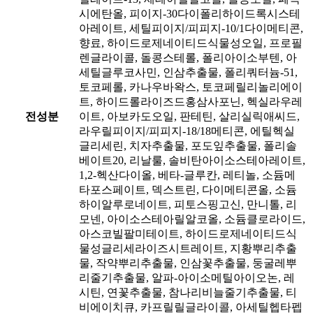
시에탄올, 피이지-30다이폴리하이드록시스테
아레이트, 세틸피이지/피피지-10/1다이메티콘,
향료, 하이드로제네이티드식물성오일, 프로필
렌글라이콜, 돌콩스테롤, 폴리아이소부텐, 아
세틸글루코사민, 인삼추출물, 폴리쿼터늄-51,
토코페롤, 카나우바왁스, 토코페릴리놀리에이
트, 하이드롤라이즈드홍삼사포닌, 헥실라우레
전성분
이트, 아보카도오일, 판테틴, 살리실릭애씨드,
라우릴피이지/피피지-18/18메티콘, 에틸헥실
글리세린, 치자추출물, 포도잎추출물, 폴리솔
베이트20, 리날룰, 솔비탄아이소스테아레이트,
1,2-헥산다이올, 베타-글루칸, 레티놀, 소듐메
타포스페이트, 덱스트린, 다이메티콘올, 소듐
하이알루로네이트, 피토스핑고신, 만니톨, 리
모넨, 아이소스테아릴알코올, 소듐클로라이드,
아스코빌팔미테이트, 하이드로제네이티드식
물성글리세라이즈시트레이트, 지황뿌리추출
물, 작약뿌리추출물, 인삼꽃추출물, 둥굴레뿌
리줄기추출물, 알파-아이소메틸아이오논, 레
시틴, 연꽃추출물, 참나리비늘줄기추출물, 티
비에이치큐, 카프릴릴글라이콜, 아세틸헵타펩