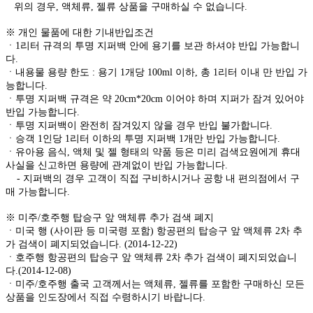
위의 경우, 액체류, 젤류 상품을 구매하실 수 없습니다.
※ 개인 물품에 대한 기내반입조건
ㆍ1리터 규격의 투명 지퍼백 안에 용기를 보관 하셔야 반입 가능합니
다.
ㆍ내용물 용량 한도 : 용기 1개당 100ml 이하, 총 1리터 이내 만 반입 가
능합니다.
ㆍ투명 지퍼백 규격은 약 20cm*20cm 이어야 하며 지퍼가 잠겨 있어야
반입 가능합니다.
ㆍ투명 지퍼백이 완전히 잠겨있지 않을 경우 반입 불가합니다.
ㆍ승객 1인당 1리터 이하의 투명 지퍼백 1개만 반입 가능합니다.
ㆍ유아용 음식, 액체 및 젤 형태의 약품 등은 미리 검색요원에게 휴대
사실을 신고하면 용량에 관계없이 반입 가능합니다.
- 지퍼백의 경우 고객이 직접 구비하시거나 공항 내 편의점에서 구
매 가능합니다.
※ 미주/호주행 탑승구 앞 액체류 추가 검색 폐지
ㆍ미국 행 (사이판 등 미국령 포함) 항공편의 탑승구 앞 액체류 2차 추
가 검색이 폐지되었습니다. (2014-12-22)
ㆍ호주행 항공편의 탑승구 앞 액체류 2차 추가 검색이 폐지되었습니
다.(2014-12-08)
ㆍ미주/호주행 출국 고객께서는 액체류, 젤류를 포함한 구매하신 모든
상품을 인도장에서 직접 수령하시기 바랍니다.