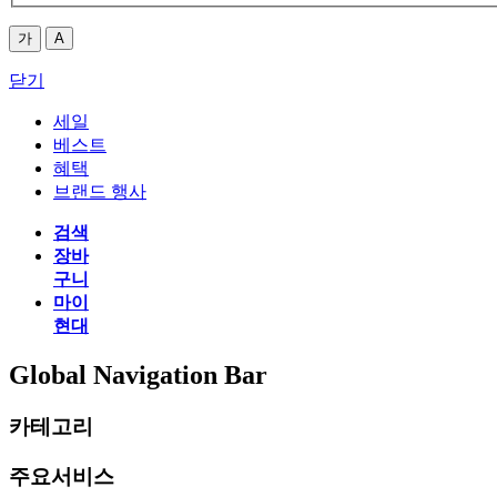
가
A
닫기
세일
베스트
혜택
브랜드 행사
검색
장바
구니
마이
현대
Global Navigation Bar
카테고리
주요서비스