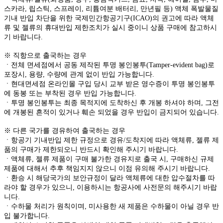
스카라, 립스틱, 스프레이, 리튬여분 배터리, 만년필 등) 액체 폭발물질
기내 반입 차단을 위한 국제민간항공기구(ICAO)의 권고에 따라 액체
류 및 젤류의 휴대반입 제한조치가 실시 중이니 상품 구매에 참고하시
기 바랍니다.
※ 직항으로 출국하는 경우
ㆍ전체 면세점에서 공동 제작된 투명 봉인봉투(Tamper-evident bag)로
포장시, 용량, 수량에 관계 없이 반입 가능합니다.
ㆍ현대면세점 온라인몰 구입 당시 교부 받은 영수증이 투명 봉인봉투
에 동봉 또는 부착된 경우 반입 가능합니다.
ㆍ투명 봉인봉투는 최종 목적지에 도착하신 후 개봉 하셔야 하며, 그전
에 개봉된 흔적이 있거나 훼손 되었을 경우 반입이 금지되어 있습니다.
※ 다른 국가를 경유하여 출국하는 경우
ㆍ항공기 기내반입 제한 규정으로 경유/도착지에 따라 액체류, 젤류 제
품의 구매가 제한되오니 반드시 확인해 주시기 바랍니다.
ㆍ액체류, 젤류 제품이 구매 불가한 경유지로 출국 시, 구매하신 규제
제품에 대해서 추후 책임지지 않으니 이점 유의해 주시기 바랍니다.
ㆍ환승 시 해당국가의 보안규정이 달라 액체류에 대한 압수절차를 따
라야 할 경우가 있으니, 이용하시는 항공사에 사전문의 해주시기 바랍
니다.
ㆍ수하물 처리가 원칙이며, 미사용한 새 제품은 수하물이 아닐 경우 반
입 불가합니다.