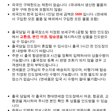
외국인 구매한도는 제한이 없습니다. (국내에서 생산된 물품의
경우 구매 한도에 포함되지 않음)
외국인의 한국 입국시 1인당 면세 금액은
$800
입니다. (면세에
서 구입한 모든 물품 및 해외에서 구입한 모든 물품 포함)
출국당일 각 출국장소의 지정된 보세구역 (공항 및 항만 인도장)
에서
교환권, 본인 여권, 탑승권
을
제시하시면
상품을 인도
받으
실
수 있습니다.
출국당일 인도장이 혼잡할 수 있사오니 출국 1시간 전 인도장으
로 내방해 주시기 바랍니다.
주문 시 출국 항공편명과 시간을 정확히 입력하셔야 상품수령이
가능합니다.
(출국정보 등록 시 편명 조회가 되지 않을 경우 고
객센터로 문의 부탁드립니다.)
면세품은 고객님의 주소지로 배송되지 않으며, 비행기/배 탑승
전 지정된 인도장에서만 수령이 가능합니다. 또한 별도의 보관
장소가 없습니다. (면세품은 입국 시 수령이 절대 불가합니다)
출국 당일에 각 출국지 현대면세점 인도장에서 여권, 항공권, 교
환권을 제시하여 주시면 본인 확인 후 상품을 인도받을 수 있습
니다.
주문시 입력한 정보 (국적, 성별, 여권상의 영문이름, 여권번호,