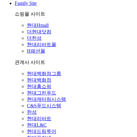
Family Site
쇼핑몰 사이트
현대Hmall
더현대닷컴
더한섬
현대리바트몰
H패션몰
관계사 사이트
현대백화점그룹
현대백화점
현대홈쇼핑
현대그린푸드
현대캐터링시스템
C&S푸드시스템
한섬
현대리바트
현대L&C
현대드림투어