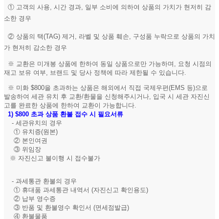
① 고객의 사용, 시간 경과, 일부 소비에 의하여 상품의 가치가 현저히 감
소한 경우
② 상품의 택(TAG) 제거, 라벨 및 상품 훼손, 구성품 누락으로 상품의 가치
가 현저히 감소한 경우
※ 교환은 미개봉 상품에 한하여 동일 상품으로만 가능하며, 요청 시점의
재고 보유 여부, 브랜드 및 당사 정책에 따라 제한될 수 있습니다.
※ 미화 $800을 초과하는 상품은 해외에서 직접 국제우편(EMS 등)으로
발송하여 세관 유치 후 교환/환물을 신청해주시거나, 입국 시 세관 자진신
고를 완료한 상품에 한하여 교환이 가능합니다.
1)
$800 초과 상품 환불 접수 시 필요서류
- 세관유치의 경우
① 유치증(원본)
② 본인여권
③ 위임장
※ 자진신고 불이행 시 접수불가
- 과세통관 환불의 경우
① 휴대품 과세통관 내역서 (자진신고 확인용도)
② 납부 영수증
③ 반품 및 환불영수 확인서 (면세점발급)
④ 환불물품