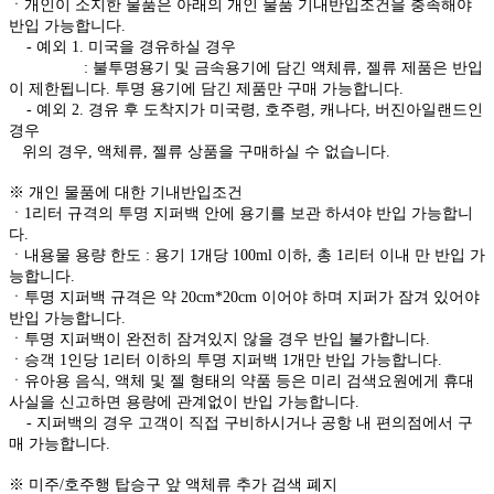
ㆍ개인이 소지한 물품은 아래의 개인 물품 기내반입조건을 충족해야
반입 가능합니다.
- 예외 1. 미국을 경유하실 경우
: 불투명용기 및 금속용기에 담긴 액체류, 젤류 제품은 반입
이 제한됩니다. 투명 용기에 담긴 제품만 구매 가능합니다.
- 예외 2. 경유 후 도착지가 미국령, 호주령, 캐나다, 버진아일랜드인
경우
위의 경우, 액체류, 젤류 상품을 구매하실 수 없습니다.
※ 개인 물품에 대한 기내반입조건
ㆍ1리터 규격의 투명 지퍼백 안에 용기를 보관 하셔야 반입 가능합니
다.
ㆍ내용물 용량 한도 : 용기 1개당 100ml 이하, 총 1리터 이내 만 반입 가
능합니다.
ㆍ투명 지퍼백 규격은 약 20cm*20cm 이어야 하며 지퍼가 잠겨 있어야
반입 가능합니다.
ㆍ투명 지퍼백이 완전히 잠겨있지 않을 경우 반입 불가합니다.
ㆍ승객 1인당 1리터 이하의 투명 지퍼백 1개만 반입 가능합니다.
ㆍ유아용 음식, 액체 및 젤 형태의 약품 등은 미리 검색요원에게 휴대
사실을 신고하면 용량에 관계없이 반입 가능합니다.
- 지퍼백의 경우 고객이 직접 구비하시거나 공항 내 편의점에서 구
매 가능합니다.
※ 미주/호주행 탑승구 앞 액체류 추가 검색 폐지