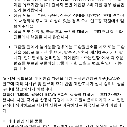
여권 유효기간 등) 가 출국자 본인 여권정보와 다를 경우 상품인
도가 불가합니다.
상품 인도 시 수량과 품명, 상품의 상태를 확인하신 후에 인수란
에 서명하여 주시고, 이상이 있는 경우 즉시 인도장 직원에게 말
씀해주세요.
상품 인도 완료 및 출국 후의 물건에 대해서는 현대면세점 온라
인몰에서 책임을 지지 않습니다.
교환권 인쇄가 불가능한 경우에는 교환권번호를 메모 또는 교환
권을 SMS로 보내신 후 여권, 탑승권과 함께 제시해주시기 바랍
니다. 현대면세점 온라인몰 "마이현대 > 주문현황"에서 각 주문
번호를 누르면 주문하신 상품에 대한 교환권 번호 확인이 가능
합니다.
※ 액체 폭발물질 기내 반입 차단을 위한 국제민간항공기구(ICAO)의
권고에 따라 액체류 및 젤류의 휴대 반입 제한조치가 실시 중이니 상품
구매에 참고하시기 바랍니다.
리튬이온배터리 용량이 160Wh 초과인 상품에 대해서는 휴대가 불가
합니다. 다만, 국가별 항공사 규정에 따라 리튬이온배터리의 기내 반입
규정이 상이하므로 자세한 사항은 이용하시는 항공사로 문의 바랍니
다.
※ 기내 반입 제한 물품
ㆍ액체류/젤류(화장품, 향수, 홍삼엑기스, 음료, 치약, 헤어젤, 샴푸, 마