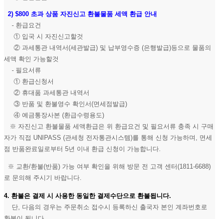
2)
$800 초과 상품 자진신고 환불물품 세액 환급 안내
- 환급요건
① 입국 시 자진신고할것
② 과세통관 내역서(세관발급) 및 납부영수증 (은행발급)등으로 물품의
세액 확인 가능할것
- 필요서류
① 환급신청서
② 휴대품 과세통관 내역서
③ 반품 및 환불영수 확인서(면세점발급)
④ 예금통장사본 (환급수령용도)
※ 자진신고 환불물품 세액환급은 위 환급요건 및 필요서류 충족 시 구매
자가 직접 UNIPASS (관세청 전자통관시스템)를 통해 신청 가능하며, 면세
점 반품완료일로부터 5년 이내 환급 신청이 가능합니다.
※ 교환/환불(반품) 가능 여부 확인을 위해 방문 전 고객 센터(1811-6688)
로 문의해 주시기 바랍니다.
4. 환불은 결제 시 사용한 동일한 결제수단으로 환불됩니다.
단, 다음의 경우는 주문취소 접수시 등록하신 출국자 본인 계좌번호로
환불이 됩니다.