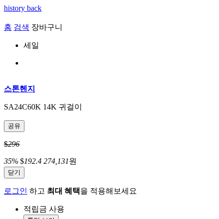
history back
홈
검색
장바구니
세일
스톤헨지
SA24C60K 14K 귀걸이
공유
$
296
35
%
$
192.4
274,131
원
닫기
로그인
하고
최대 혜택
을 적용해보세요
적립금 사용