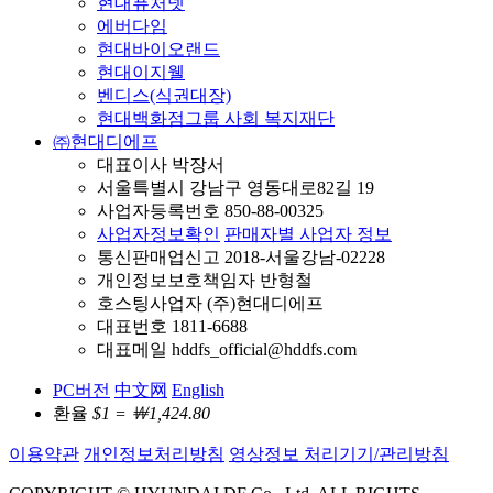
현대퓨처넷
에버다임
현대바이오랜드
현대이지웰
벤디스(식권대장)
현대백화점그룹 사회 복지재단
㈜현대디에프
대표이사 박장서
서울특별시 강남구 영동대로82길 19
사업자등록번호 850-88-00325
사업자정보확인
판매자별 사업자 정보
통신판매업신고 2018-서울강남-02228
개인정보보호책임자 반형철
호스팅사업자 (주)현대디에프
대표번호 1811-6688
대표메일 hddfs_official@hddfs.com
PC버전
中文网
English
환율
$1 = ￦1,424.80
이용약관
개인정보처리방침
영상정보 처리기기/관리방침