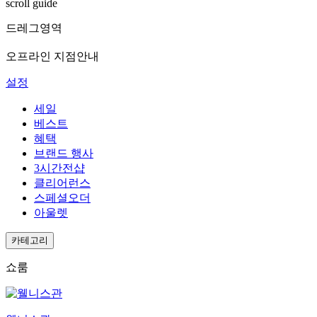
scroll guide
드레그영역
오프라인 지점안내
설정
세일
베스트
혜택
브랜드 행사
3시간전샵
클리어런스
스페셜오더
아울렛
카테고리
쇼룸