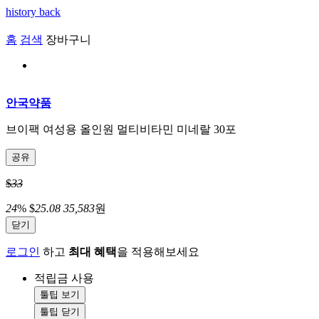
history back
홈
검색
장바구니
안국약품
브이팩 여성용 올인원 멀티비타민 미네랄 30포
공유
$
33
24
%
$
25.08
35,583
원
닫기
로그인
하고
최대 혜택
을 적용해보세요
적립금 사용
툴팁 보기
툴팁 닫기