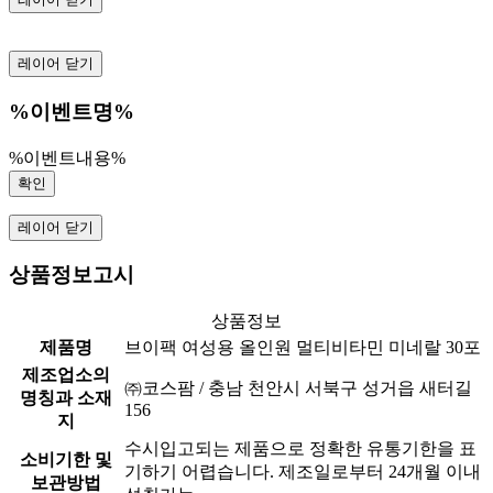
레이어 닫기
%이벤트명%
%이벤트내용%
확인
레이어 닫기
상품정보고시
상품정보
제품명
브이팩 여성용 올인원 멀티비타민 미네랄 30포
제조업소의
㈜코스팜 / 충남 천안시 서북구 성거읍 새터길
명칭과 소재
156
지
수시입고되는 제품으로 정확한 유통기한을 표
소비기한 및
기하기 어렵습니다. 제조일로부터 24개월 이내
보관방법