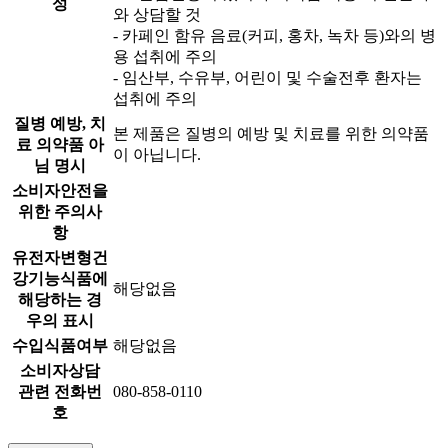
성
와 상담할 것
- 카페인 함유 음료(커피, 홍차, 녹차 등)와의 병
용 섭취에 주의
- 임산부, 수유부, 어린이 및 수술전후 환자는
섭취에 주의
질병 예방, 치
본 제품은 질병의 예방 및 치료를 위한 의약품
료 의약품 아
이 아닙니다.
님 명시
소비자안전을
위한 주의사
항
유전자변형건
강기능식품에
해당없음
해당하는 경
우의 표시
수입식품여부
해당없음
소비자상담
관련 전화번
080-858-0110
호