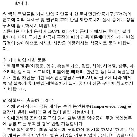
합니다.
※ 액체 폭발물질 기내 반입 차단을 위한 국제민간항공기구(ICAO)의
권고에 따라 액체류 및 젤류의 휴대 반입 제한조치가 실시 중이니 상품
구매에 참고하시기 바랍니다.
리튬이온배터리 용량이 160Wh 초과인 상품에 대해서는 휴대가 불가
합니다. 다만, 국가별 항공사 규정에 따라 리튬이온배터리의 기내 반입
규정이 상이하므로 자세한 사항은 이용하시는 항공사로 문의 바랍니
다.
※ 기내 반입 제한 물품
ㆍ액체류/젤류(화장품, 향수, 홍삼엑기스, 음료, 치약, 헤어젤, 샴푸, 마
스카라, 립스틱, 스프레이, 리튬여분 배터리, 만년필 등) 액체 폭발물질
기내 반입 차단을 위한 국제민간항공기구(ICAO)의 권고에 따라 액체
류 및 젤류의 휴대반입 제한조치가 실시 중이니 상품 구매에 참고하시
기 바랍니다.
※ 직항으로 출국하는 경우
ㆍ전체 면세점에서 공동 제작된 투명 봉인봉투(Tamper-evident bag)로
포장시, 용량, 수량에 관계 없이 반입 가능합니다.
ㆍ현대면세점 온라인몰 구입 당시 교부 받은 영수증이 투명 봉인봉투
에 동봉 또는 부착된 경우 반입 가능합니다.
ㆍ투명 봉인봉투는 최종 목적지에 도착하신 후 개봉 하셔야 하며, 그전
에 개봉된 흔적이 있거나 훼손 되었을 경우 반입이 금지되어 있습니다.