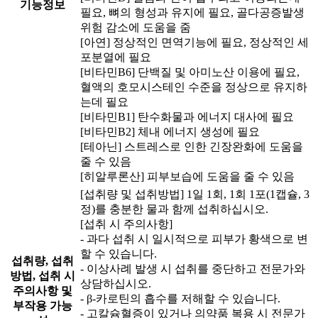
기능정보
필요, 뼈의 형성과 유지에 필요, 골다공증발생
위험 감소에 도움을 줌
[아연] 정상적인 면역기능에 필요, 정상적인 세
포분열에 필요
[비타민B6] 단백질 및 아미노산 이용에 필요,
혈액의 호모시스테인 수준을 정상으로 유지하
는데 필요
[비타민B1] 탄수화물과 에너지 대사에 필요
[비타민B2] 체내 에너지 생성에 필요
[테아닌] 스트레스로 인한 긴장완화에 도움을
줄 수 있음
[히알루론산] 피부보습에 도움을 줄 수 있음
[섭취량 및 섭취방법] 1일 1회, 1회 1포(1캡슐, 3
정)를 충분한 물과 함께 섭취하십시오.
[섭취 시 주의사항]
- 과다 섭취 시 일시적으로 피부가 황색으로 변
할 수 있습니다.
섭취량, 섭취
- 이상사례 발생 시 섭취를 중단하고 전문가와
방법, 섭취 시
상담하십시오.
주의사항 및
- β-카로틴의 흡수를 저해할 수 있습니다.
부작용 가능
- 고칼슘혈증이 있거나 의약품 복용 시 전문가