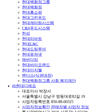
현대백화점그룹
현대백화점
현대홈쇼핑
현대그린푸드
현대캐터링시스템
C&S푸드시스템
한섬
현대리바트
현대L&C
현대드림투어
현대퓨처넷
에버다임
현대바이오랜드
현대이지웰
벤디스(식권대장)
현대백화점그룹 사회 복지재단
㈜현대디에프
대표이사 박장서
서울특별시 강남구 영동대로82길 19
사업자등록번호 850-88-00325
사업자정보확인
판매자별 사업자 정보