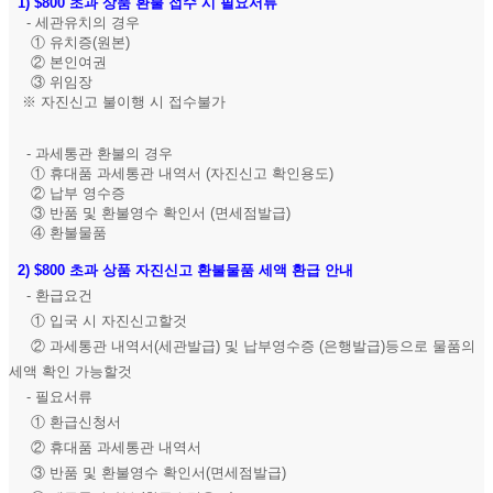
1)
$800 초과 상품 환불 접수 시 필요서류
- 세관유치의 경우
① 유치증(원본)
② 본인여권
③ 위임장
※ 자진신고 불이행 시 접수불가
- 과세통관 환불의 경우
① 휴대품 과세통관 내역서 (자진신고 확인용도)
② 납부 영수증
③ 반품 및 환불영수 확인서 (면세점발급)
④ 환불물품
2)
$800 초과 상품 자진신고 환불물품 세액 환급 안내
- 환급요건
① 입국 시 자진신고할것
② 과세통관 내역서(세관발급) 및 납부영수증 (은행발급)등으로 물품의
세액 확인 가능할것
- 필요서류
① 환급신청서
② 휴대품 과세통관 내역서
③ 반품 및 환불영수 확인서(면세점발급)