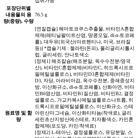
섭취가능
포장단위별
내용물의 용
76.5 g
량(중량), 수량
[연질캡슐] 헤마토코쿠스추출물, 비타민A혼합
제제(레티닐팔미트산염, 땅콩오일, dl-α-토코페
롤), 대두유[외국산(아르헨티나, 미국, 브라질
등)] *캡슐기제 : 젤라틴(돈피), 폴리글리시톨시
럽, 글리세린, 안나토색소
[정제1] 해조칼슘(해조분말, 옥수수전분/영국
산), 비타민C혼합제제(비타민C, 히드록시프로
필메틸셀룰로스), 비타민D3혼합제제(비타민
D3, 자당, 아라비아검, 옥수수전분, 중쇄중성지
방, 이산화규소, dl-α-토코페롤), 산화아연, 비타
민B6염산염, 비타민B1질산염, 비타민B2, 결정
셀룰로스, 가교카복시메틸셀룰로스나트륨, 히
드록시프로필메틸셀룰로스, 이산화규소, 스테
원료명 및 함
아린산마그네슘, 이산화티타늄(착색료), 글리
량
세린초산지방산에스테르, 치자황색소, 카민혼
합제제(포도당, 카민/착색료)
[정제2] L-테아닌, 결정셀룰로스, 유당분말, 스