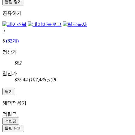
툴팁 닫기
공유하기
5
5
(62개)
정상가
$
82
할인가
$
75.44
(
107,486
원)
8
닫기
혜택적용가
적립금
적립금
툴팁 닫기