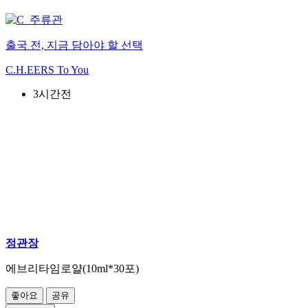
출국 전, 지금 담아야 할 선택
C.H.EERS To You
3시간전
정관장
에브리타임로얄(10ml*30포)
좋아요
공유