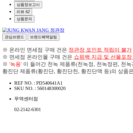
상품정보고시
리뷰
62
상품문의
정관장
관심브랜드
브랜드혜택알림
※ 온라인 면세점 구매 건은
정관장 포인트 적립이 불가
※ 면세점 온라인몰 구매 건은
쇼핑백 지급 및 선물포장
※
'녹용'
이 들어간 천녹 제품류(천녹정, 천녹정편, 천녹강
황진단 제품류(황진단, 황진단천, 황진단액 등)의 상품
REF NO. :
PD540641A1
SKU NO. :
560148300020
무역센터점
02-2142-6301