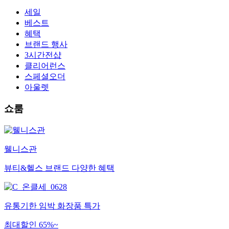
세일
베스트
혜택
브랜드 행사
3시간전샵
클리어런스
스페셜오더
아울렛
쇼룸
웰니스관
뷰티&헬스 브랜드 다양한 혜택
유통기한 임박 화장품 특가
최대할인 65%~