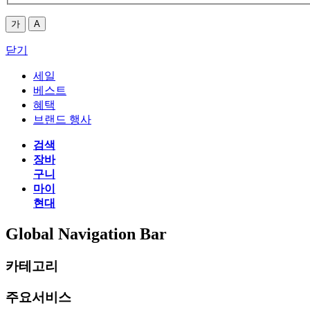
가
A
닫기
세일
베스트
혜택
브랜드 행사
검색
장바
구니
마이
현대
Global Navigation Bar
카테고리
주요서비스