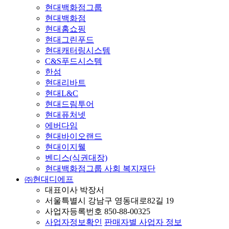
현대백화점그룹
현대백화점
현대홈쇼핑
현대그린푸드
현대캐터링시스템
C&S푸드시스템
한섬
현대리바트
현대L&C
현대드림투어
현대퓨처넷
에버다임
현대바이오랜드
현대이지웰
벤디스(식권대장)
현대백화점그룹 사회 복지재단
㈜현대디에프
대표이사 박장서
서울특별시 강남구 영동대로82길 19
사업자등록번호 850-88-00325
사업자정보확인
판매자별 사업자 정보