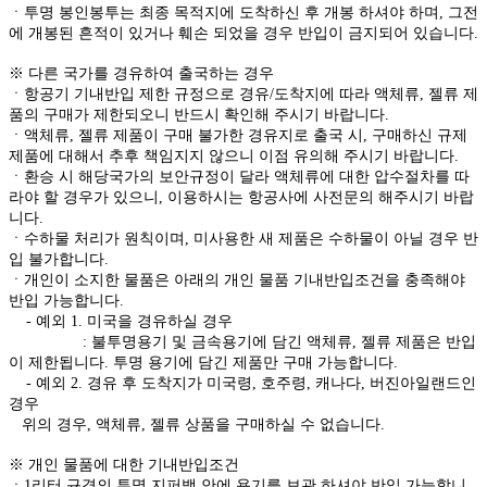
ㆍ투명 봉인봉투는 최종 목적지에 도착하신 후 개봉 하셔야 하며, 그전
에 개봉된 흔적이 있거나 훼손 되었을 경우 반입이 금지되어 있습니다.
※ 다른 국가를 경유하여 출국하는 경우
ㆍ항공기 기내반입 제한 규정으로 경유/도착지에 따라 액체류, 젤류 제
품의 구매가 제한되오니 반드시 확인해 주시기 바랍니다.
ㆍ액체류, 젤류 제품이 구매 불가한 경유지로 출국 시, 구매하신 규제
제품에 대해서 추후 책임지지 않으니 이점 유의해 주시기 바랍니다.
ㆍ환승 시 해당국가의 보안규정이 달라 액체류에 대한 압수절차를 따
라야 할 경우가 있으니, 이용하시는 항공사에 사전문의 해주시기 바랍
니다.
ㆍ수하물 처리가 원칙이며, 미사용한 새 제품은 수하물이 아닐 경우 반
입 불가합니다.
ㆍ개인이 소지한 물품은 아래의 개인 물품 기내반입조건을 충족해야
반입 가능합니다.
- 예외 1. 미국을 경유하실 경우
: 불투명용기 및 금속용기에 담긴 액체류, 젤류 제품은 반입
이 제한됩니다. 투명 용기에 담긴 제품만 구매 가능합니다.
- 예외 2. 경유 후 도착지가 미국령, 호주령, 캐나다, 버진아일랜드인
경우
위의 경우, 액체류, 젤류 상품을 구매하실 수 없습니다.
※ 개인 물품에 대한 기내반입조건
ㆍ1리터 규격의 투명 지퍼백 안에 용기를 보관 하셔야 반입 가능합니