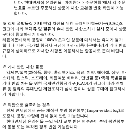
니다. 현대면세점 온라인몰 "마이현대 > 주문현황"에서 각 주문
번호를 누르면 주문하신 상품에 대한 교환권 번호 확인이 가능
합니다.
※ 액체 폭발물질 기내 반입 차단을 위한 국제민간항공기구(ICAO)의
권고에 따라 액체류 및 젤류의 휴대 반입 제한조치가 실시 중이니 상품
구매에 참고하시기 바랍니다.
리튬이온배터리 용량이 160Wh 초과인 상품에 대해서는 휴대가 불가
합니다. 다만, 국가별 항공사 규정에 따라 리튬이온배터리의 기내 반입
규정이 상이하므로 자세한 사항은 이용하시는 항공사로 문의 바랍니
다.
※ 기내 반입 제한 물품
ㆍ액체류/젤류(화장품, 향수, 홍삼엑기스, 음료, 치약, 헤어젤, 샴푸, 마
스카라, 립스틱, 스프레이, 리튬여분 배터리, 만년필 등) 액체 폭발물질
기내 반입 차단을 위한 국제민간항공기구(ICAO)의 권고에 따라 액체
류 및 젤류의 휴대반입 제한조치가 실시 중이니 상품 구매에 참고하시
기 바랍니다.
※ 직항으로 출국하는 경우
ㆍ전체 면세점에서 공동 제작된 투명 봉인봉투(Tamper-evident bag)로
포장시, 용량, 수량에 관계 없이 반입 가능합니다.
ㆍ현대면세점 온라인몰 구입 당시 교부 받은 영수증이 투명 봉인봉투
에 동봉 또는 부착된 경우 반입 가능합니다.