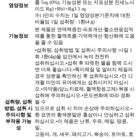
륨 5㎎ (0%), 기능성분 또는 지표성분 진세노사
영양정보
이드 Rg1+Rb1+Rg3 5 ㎎
※( )안의 수치는 1일 영양성분기준치에 대한
비율임 1일 섭취량 : 1환(4 g)
본 제품은 면역력증진∙피로개선∙혈소판응집억
기능정보
제를 통한 혈액흐름∙기억력개선∙항산화에 도움
을 줄 수 있음
•섭취량, 섭취방법 및 섭취시 주의사항 :•1일 1
회 1환(4g)을 입안에서 녹여 천천히
섭취하십시오.•섭취 후 따뜻한 물을 함께 드시
면 더욱 좋습니다.•특이체질 및 알러지 체질의
경우 성분을 확인하신 후 섭취하십시오.•만 12
개월 미만의 유아에게는 섭취시키지 마십시
오.•의약품(당뇨치료제, 혈액항응고제) 복용 시
섭취에 주의하십시오.•온도변화에 따라 경화
섭취량, 섭취
될 수
방법, 섭취 시
있으므로 섭취 시 치아 손상에 주의하십시오.•
주의사항 및
환 표면의 황색분말은 홍삼이니 안심하고 섭취
부작용 가능
하십시오.•이 제품은 난류, 우유, 메밀, 땅콩,
성
밀,
고등어, 게, 새우, 돼지고기, 복숭아, 토마토, 호