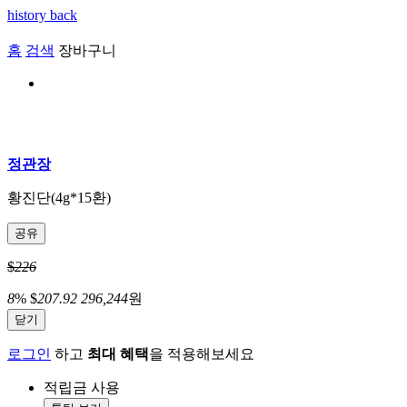
history back
홈
검색
장바구니
정관장
황진단(4g*15환)
공유
$
226
8
%
$
207.92
296,244
원
닫기
로그인
하고
최대 혜택
을 적용해보세요
적립금 사용