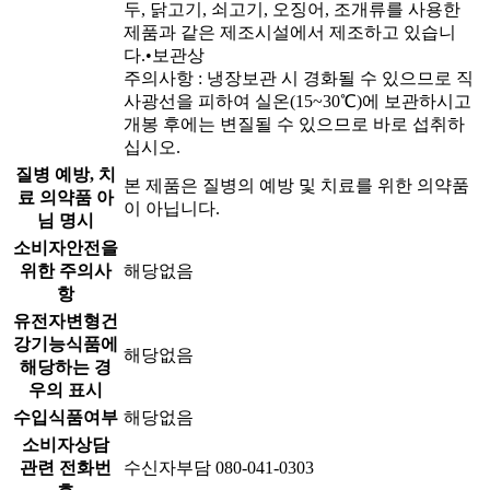
두, 닭고기, 쇠고기, 오징어, 조개류를 사용한
제품과 같은 제조시설에서 제조하고 있습니
다.•보관상
주의사항 : 냉장보관 시 경화될 수 있으므로 직
사광선을 피하여 실온(15~30℃)에 보관하시고
개봉 후에는 변질될 수 있으므로 바로 섭취하
십시오.
질병 예방, 치
본 제품은 질병의 예방 및 치료를 위한 의약품
료 의약품 아
이 아닙니다.
님 명시
소비자안전을
위한 주의사
해당없음
항
유전자변형건
강기능식품에
해당없음
해당하는 경
우의 표시
수입식품여부
해당없음
소비자상담
관련 전화번
수신자부담 080-041-0303