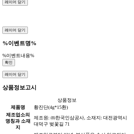
레이어 닫기
레이어 닫기
%이벤트명%
%이벤트내용%
확인
레이어 닫기
상품정보고시
상품정보
제품명
황진단(4g*15환)
제조업소의
제조원: ㈜한국인삼공사, 소재지: 대전광역시
명칭과 소재
대덕구 벚꽃길 71
지