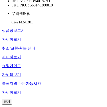
REF NO. :
PD540182A1
SKU NO. :
560148300010
무역센터점
02-2142-6301
상품정보고시
자세히보기
취소/교환/환불 안내
자세히보기
쇼핑가이드
자세히보기
출국지별 주문가능시간
자세히보기
닫기