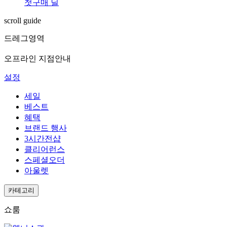
첫구매 딜
scroll guide
드레그영역
오프라인 지점안내
설정
세일
베스트
혜택
브랜드 행사
3시간전샵
클리어런스
스페셜오더
아울렛
카테고리
쇼룸