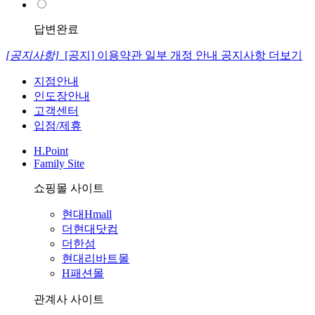
답변완료
[공지사항]
[공지] 이용약관 일부 개정 안내
공지사항 더보기
지점안내
인도장안내
고객센터
입점/제휴
H.Point
Family Site
쇼핑몰 사이트
현대Hmall
더현대닷컴
더한섬
현대리바트몰
H패션몰
관계사 사이트