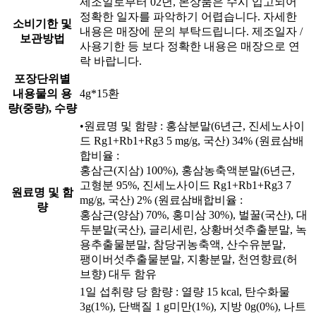
제조일로부터 02년, 본상품은 수시 입고되어
정확한 일자를 파악하기 어렵습니다. 자세한
소비기한 및
내용은 매장에 문의 부탁드립니다. 제조일자 /
보관방법
사용기한 등 보다 정확한 내용은 매장으로 연
락 바랍니다.
포장단위별
내용물의 용
4g*15환
량(중량), 수량
•원료명 및 함량 : 홍삼분말(6년근, 진세노사이
드 Rg1+Rb1+Rg3 5 mg/g, 국산) 34% (원료삼배
합비율 :
홍삼근(지삼) 100%), 홍삼농축액분말(6년근,
고형분 95%, 진세노사이드 Rg1+Rb1+Rg3 7
원료명 및 함
mg/g, 국산) 2% (원료삼배합비율 :
량
홍삼근(양삼) 70%, 홍미삼 30%), 벌꿀(국산), 대
두분말(국산), 글리세린, 상황버섯추출분말, 녹
용추출물분말, 참당귀농축액, 산수유분말,
팽이버섯추출물분말, 지황분말, 천연향료(허
브향) 대두 함유
1일 섭취량 당 함량 : 열량 15 kcal, 탄수화물
3g(1%), 단백질 1 g미만(1%), 지방 0g(0%), 나트