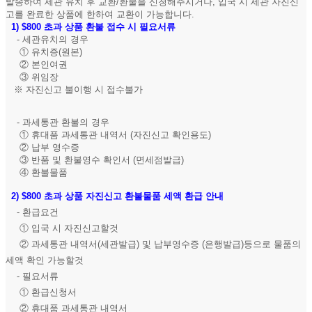
발송하여 세관 유치 후 교환/환물을 신청해주시거나, 입국 시 세관 자진신
고를 완료한 상품에 한하여 교환이 가능합니다.
1)
$800 초과 상품 환불 접수 시 필요서류
- 세관유치의 경우
① 유치증(원본)
② 본인여권
③ 위임장
※ 자진신고 불이행 시 접수불가
- 과세통관 환불의 경우
① 휴대품 과세통관 내역서 (자진신고 확인용도)
② 납부 영수증
③ 반품 및 환불영수 확인서 (면세점발급)
④ 환불물품
2)
$800 초과 상품 자진신고 환불물품 세액 환급 안내
- 환급요건
① 입국 시 자진신고할것
② 과세통관 내역서(세관발급) 및 납부영수증 (은행발급)등으로 물품의
세액 확인 가능할것
- 필요서류
① 환급신청서
② 휴대품 과세통관 내역서