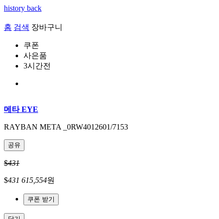
history back
홈
검색
장바구니
쿠폰
사은품
3시간전
메타 EYE
RAYBAN META _0RW4012601/7153
공유
$
431
$
431
615,554
원
쿠폰 받기
닫기