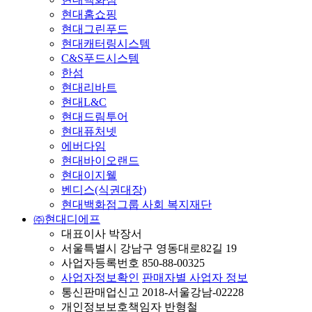
현대홈쇼핑
현대그린푸드
현대캐터링시스템
C&S푸드시스템
한섬
현대리바트
현대L&C
현대드림투어
현대퓨처넷
에버다임
현대바이오랜드
현대이지웰
벤디스(식권대장)
현대백화점그룹 사회 복지재단
㈜현대디에프
대표이사 박장서
서울특별시 강남구 영동대로82길 19
사업자등록번호 850-88-00325
사업자정보확인
판매자별 사업자 정보
통신판매업신고 2018-서울강남-02228
개인정보보호책임자 반형철