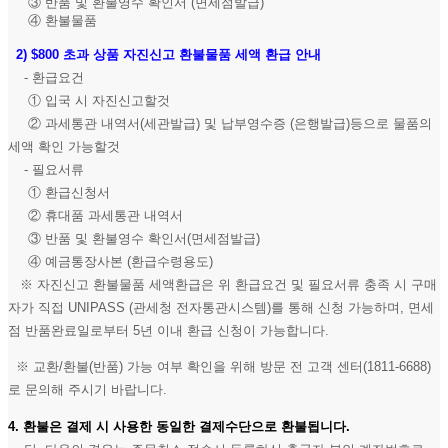
③ 반품 및 환불영수 확인서 (면세점발급)
④ 환불물품
2)
$800 초과 상품 자진신고 환불물품 세액 환급 안내
- 환급요건
① 입국 시 자진신고할것
② 과세통관 내역서(세관발급) 및 납부영수증 (은행발급)등으로 물품의
세액 확인 가능할것
- 필요서류
① 환급신청서
② 휴대품 과세통관 내역서
③ 반품 및 환불영수 확인서(면세점발급)
④ 예금통장사본 (환급수령용도)
※ 자진신고 환불물품 세액환급은 위 환급요건 및 필요서류 충족 시 구매
자가 직접 UNIPASS (관세청 전자통관시스템)를 통해 신청 가능하며, 면세
점 반품완료일로부터 5년 이내 환급 신청이 가능합니다.
※ 교환/환불(반품) 가능 여부 확인을 위해 방문 전 고객 센터(1811-6688)
로 문의해 주시기 바랍니다.
4. 환불은 결제 시 사용한 동일한 결제수단으로 환불됩니다.