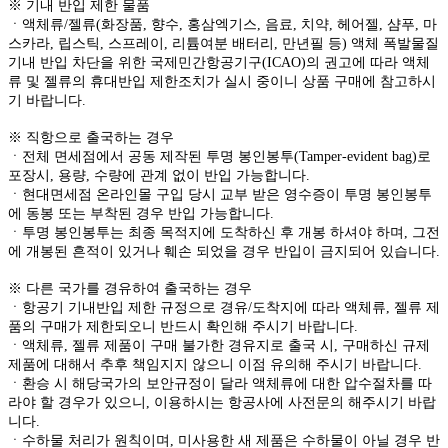
※ 기내 반입 제한 물품
ㆍ액체류/젤류(화장품, 향수, 홍삼엑기스, 음료, 치약, 헤어젤, 샴푸, 마
스카라, 립스틱, 스프레이, 리튬여분 배터리, 만년필 등) 액체 폭발물질
기내 반입 차단을 위한 국제민간항공기구(ICAO)의 권고에 따라 액체
류 및 젤류의 휴대반입 제한조치가 실시 중이니 상품 구매에 참고하시
기 바랍니다.
※ 직항으로 출국하는 경우
ㆍ전체 면세점에서 공동 제작된 투명 봉인봉투(Tamper-evident bag)로
포장시, 용량, 수량에 관계 없이 반입 가능합니다.
ㆍ현대면세점 온라인몰 구입 당시 교부 받은 영수증이 투명 봉인봉투
에 동봉 또는 부착된 경우 반입 가능합니다.
ㆍ투명 봉인봉투는 최종 목적지에 도착하신 후 개봉 하셔야 하며, 그전
에 개봉된 흔적이 있거나 훼손 되었을 경우 반입이 금지되어 있습니다.
※ 다른 국가를 경유하여 출국하는 경우
ㆍ항공기 기내반입 제한 규정으로 경유/도착지에 따라 액체류, 젤류 제
품의 구매가 제한되오니 반드시 확인해 주시기 바랍니다.
ㆍ액체류, 젤류 제품이 구매 불가한 경유지로 출국 시, 구매하신 규제
제품에 대해서 추후 책임지지 않으니 이점 유의해 주시기 바랍니다.
ㆍ환승 시 해당국가의 보안규정이 달라 액체류에 대한 압수절차를 따
라야 할 경우가 있으니, 이용하시는 항공사에 사전문의 해주시기 바랍
니다.
ㆍ수하물 처리가 원칙이며, 미사용한 새 제품은 수하물이 아닐 경우 반