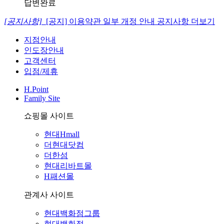
답변완료
[공지사항]
[공지] 이용약관 일부 개정 안내
공지사항 더보기
지점안내
인도장안내
고객센터
입점/제휴
H.Point
Family Site
쇼핑몰 사이트
현대Hmall
더현대닷컴
더한섬
현대리바트몰
H패션몰
관계사 사이트
현대백화점그룹
현대백화점