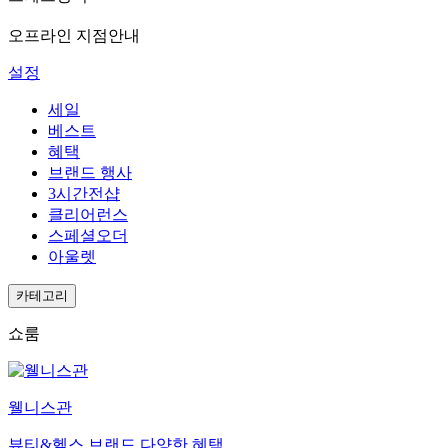
오프라인 지점안내
설정
세일
베스트
혜택
브랜드 행사
3시간전샵
클리어런스
스페셜오더
아울렛
카테고리
쇼룸
웰니스관
뷰티&헬스 브랜드 다양한 혜택