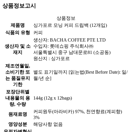
상품정보고시
상품정보
제품명
싱가포르 모닝 커피 드립백 (12개입)
식품의 유형
커피
생산자: BACHA COFFEE PTE LTD
생산자 및 소
수입자: 롯데쇼핑 주식회사㈜
재지
서울특별시 중구 남대문로81 (소공동)
원산지 : 싱가포르
제조연월일,
소비기한 또
별도 표기일까지 [읽는법(Best Before Date): 일/
는 품질유지
월/년 순]
기한
포장단위별
내용물의 용
144g (12g x 12bags)
량, 수량
커피원두(아라비카) 97%, 천연향료(계피향)
원재료명
3%
영양성분
해당사항 없음
유전자변형식