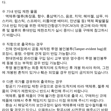
다.
※ 기내 반입 제한 물품
ㆍ액체류/젤류(화장품, 향수, 홍삼엑기스, 음료, 치약, 헤어젤, 샴푸, 마
스카라, 립스틱, 스프레이, 리튬여분 배터리, 만년필 등) 액체 폭발물질
기내 반입 차단을 위한 국제민간항공기구(ICAO)의 권고에 따라 액체
류 및 젤류의 휴대반입 제한조치가 실시 중이니 상품 구매에 참고하시
기 바랍니다.
※ 직항으로 출국하는 경우
ㆍ전체 면세점에서 공동 제작된 투명 봉인봉투(Tamper-evident bag)로
포장시, 용량, 수량에 관계 없이 반입 가능합니다.
ㆍ현대면세점 온라인몰 구입 당시 교부 받은 영수증이 투명 봉인봉투
에 동봉 또는 부착된 경우 반입 가능합니다.
ㆍ투명 봉인봉투는 최종 목적지에 도착하신 후 개봉 하셔야 하며, 그전
에 개봉된 흔적이 있거나 훼손 되었을 경우 반입이 금지되어 있습니다.
※ 다른 국가를 경유하여 출국하는 경우
ㆍ항공기 기내반입 제한 규정으로 경유/도착지에 따라 액체류, 젤류 제
품의 구매가 제한되오니 반드시 확인해 주시기 바랍니다.
ㆍ액체류, 젤류 제품이 구매 불가한 경유지로 출국 시, 구매하신 규제
제품에 대해서 추후 책임지지 않으니 이점 유의해 주시기 바랍니다.
ㆍ환승 시 해당국가의 보안규정이 달라 액체류에 대한 압수절차를 따
라야 할 경우가 있으니, 이용하시는 항공사에 사전문의 해주시기 바랍