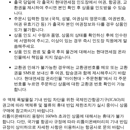
출국 당일에 각 출국지 현대면세점 인도장에서 여권, 항공권, 교
환권을 제시하여 주시면 본인 확인 후 상품을 인도받을 수 있습
니다.
주문시 입력한 정보 (국적, 성별, 여권상의 영문이름, 여권번호,
여권 유효기간 등) 가 출국자 본인 여권정보와 다를 경우 상품인
도가 불가합니다.
상품 인도 시 수량과 품명, 상품의 상태를 확인하신 후에 인수란
에 서명하여 주시고, 이상이 있는 경우 즉시 인도장 직원에게 말
씀해주세요.
상품 인도 완료 및 출국 후의 물건에 대해서는 현대면세점 온라
인몰에서 책임을 지지 않습니다.
교환권 인쇄가 불가능한 경우에는 교환권번호를 메모 또는 교환
권을 SMS로 보내신 후 여권, 탑승권과 함께 제시해주시기 바랍
니다. 현대면세점 온라인몰 "마이현대 > 주문현황"에서 각 주문
번호를 누르면 주문하신 상품에 대한 교환권 번호 확인이 가능
합니다.
※ 액체 폭발물질 기내 반입 차단을 위한 국제민간항공기구(ICAO)의
권고에 따라 액체류 및 젤류의 휴대 반입 제한조치가 실시 중이니 상품
구매에 참고하시기 바랍니다.
리튬이온배터리 용량이 160Wh 초과인 상품에 대해서는 휴대가 불가
합니다. 다만, 국가별 항공사 규정에 따라 리튬이온배터리의 기내 반입
규정이 상이하므로 자세한 사항은 이용하시는 항공사로 문의 바랍니