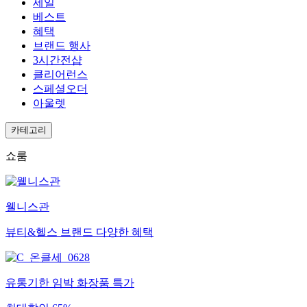
세일
베스트
혜택
브랜드 행사
3시간전샵
클리어런스
스페셜오더
아울렛
카테고리
쇼룸
웰니스관
뷰티&헬스 브랜드 다양한 혜택
유통기한 임박 화장품 특가