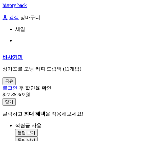
history back
홈
검색
장바구니
세일
바샤커피
싱가포르 모닝 커피 드립백 (12개입)
공유
로그인
후 할인율 확인
$
27
38,307
원
닫기
클릭하고
최대 혜택
을 적용해보세요!
적립금 사용
툴팁 보기
툴팁 닫기