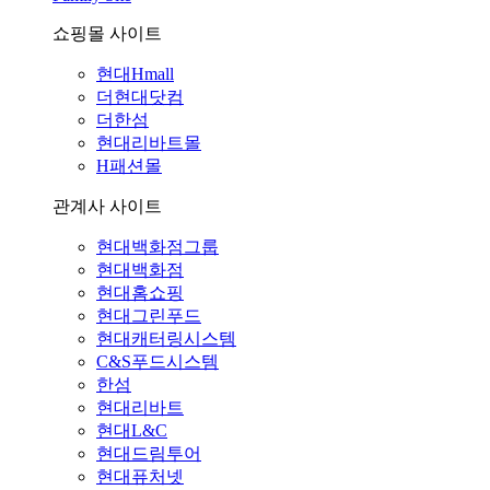
쇼핑몰 사이트
현대Hmall
더현대닷컴
더한섬
현대리바트몰
H패션몰
관계사 사이트
현대백화점그룹
현대백화점
현대홈쇼핑
현대그린푸드
현대캐터링시스템
C&S푸드시스템
한섬
현대리바트
현대L&C
현대드림투어
현대퓨처넷