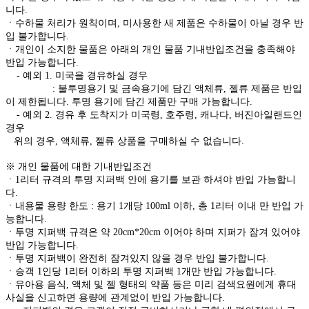
니다.
ㆍ수하물 처리가 원칙이며, 미사용한 새 제품은 수하물이 아닐 경우 반
입 불가합니다.
ㆍ개인이 소지한 물품은 아래의 개인 물품 기내반입조건을 충족해야
반입 가능합니다.
- 예외 1. 미국을 경유하실 경우
: 불투명용기 및 금속용기에 담긴 액체류, 젤류 제품은 반입
이 제한됩니다. 투명 용기에 담긴 제품만 구매 가능합니다.
- 예외 2. 경유 후 도착지가 미국령, 호주령, 캐나다, 버진아일랜드인
경우
위의 경우, 액체류, 젤류 상품을 구매하실 수 없습니다.
※ 개인 물품에 대한 기내반입조건
ㆍ1리터 규격의 투명 지퍼백 안에 용기를 보관 하셔야 반입 가능합니
다.
ㆍ내용물 용량 한도 : 용기 1개당 100ml 이하, 총 1리터 이내 만 반입 가
능합니다.
ㆍ투명 지퍼백 규격은 약 20cm*20cm 이어야 하며 지퍼가 잠겨 있어야
반입 가능합니다.
ㆍ투명 지퍼백이 완전히 잠겨있지 않을 경우 반입 불가합니다.
ㆍ승객 1인당 1리터 이하의 투명 지퍼백 1개만 반입 가능합니다.
ㆍ유아용 음식, 액체 및 젤 형태의 약품 등은 미리 검색요원에게 휴대
사실을 신고하면 용량에 관계없이 반입 가능합니다.