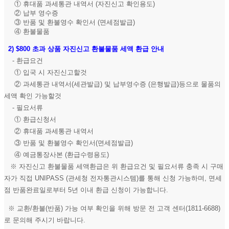
① 휴대품 과세통관 내역서 (자진신고 확인용도)
② 납부 영수증
③ 반품 및 환불영수 확인서 (면세점발급)
④ 환불물품
2)
$800 초과 상품 자진신고 환불물품 세액 환급 안내
- 환급요건
① 입국 시 자진신고할것
② 과세통관 내역서(세관발급) 및 납부영수증 (은행발급)등으로 물품의
세액 확인 가능할것
- 필요서류
① 환급신청서
② 휴대품 과세통관 내역서
③ 반품 및 환불영수 확인서(면세점발급)
④ 예금통장사본 (환급수령용도)
※ 자진신고 환불물품 세액환급은 위 환급요건 및 필요서류 충족 시 구매
자가 직접 UNIPASS (관세청 전자통관시스템)를 통해 신청 가능하며, 면세
점 반품완료일로부터 5년 이내 환급 신청이 가능합니다.
※ 교환/환불(반품) 가능 여부 확인을 위해 방문 전 고객 센터(1811-6688)
로 문의해 주시기 바랍니다.