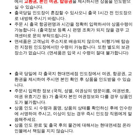
에서
교환권, 본인 여권, 탑승권
을
제시하시면
상품을 인도
받으
실
수 있습니다.
출국당일 인도장이 혼잡할 수 있사오니 출국 1시간 전 인도장으
로 내방해 주시기 바랍니다.
주문 시 출국 항공편명과 시간을 정확히 입력하셔야 상품수령이
가능합니다.
(출국정보 등록 시 편명 조회가 되지 않을 경우 고
객센터로 문의 부탁드립니다.)
면세품은 고객님의 주소지로 배송되지 않으며, 비행기/배 탑승
전 지정된 인도장에서만 수령이 가능합니다. 또한 별도의 보관
장소가 없습니다. (면세품은 입국 시 수령이 절대 불가합니다)
출국 당일에 각 출국지 현대면세점 인도장에서 여권, 항공권, 교
환권을 제시하여 주시면 본인 확인 후 상품을 인도받을 수 있습
니다.
주문시 입력한 정보 (국적, 성별, 여권상의 영문이름, 여권번호,
여권 유효기간 등) 가 출국자 본인 여권정보와 다를 경우 상품인
도가 불가합니다.
상품 인도 시 수량과 품명, 상품의 상태를 확인하신 후에 인수란
에 서명하여 주시고, 이상이 있는 경우 즉시 인도장 직원에게 말
씀해주세요.
상품 인도 완료 및 출국 후의 물건에 대해서는 현대면세점 온라
인몰에서 책임을 지지 않습니다.