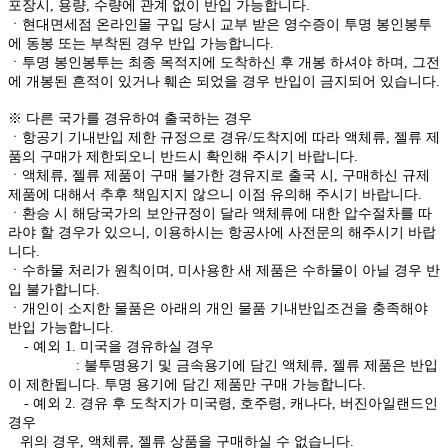
포장시, 용량, 수량에 관계 없이 반입 가능합니다.
ㆍ현대면세점 온라인몰 구입 당시 교부 받은 영수증이 투명 봉인봉투
에 동봉 또는 부착된 경우 반입 가능합니다.
ㆍ투명 봉인봉투는 최종 목적지에 도착하신 후 개봉 하셔야 하며, 그전
에 개봉된 흔적이 있거나 훼손 되었을 경우 반입이 금지되어 있습니다.
※ 다른 국가를 경유하여 출국하는 경우
ㆍ항공기 기내반입 제한 규정으로 경유/도착지에 따라 액체류, 젤류 제
품의 구매가 제한되오니 반드시 확인해 주시기 바랍니다.
ㆍ액체류, 젤류 제품이 구매 불가한 경유지로 출국 시, 구매하신 규제
제품에 대해서 추후 책임지지 않으니 이점 유의해 주시기 바랍니다.
ㆍ환승 시 해당국가의 보안규정이 달라 액체류에 대한 압수절차를 따
라야 할 경우가 있으니, 이용하시는 항공사에 사전문의 해주시기 바랍
니다.
ㆍ수하물 처리가 원칙이며, 미사용한 새 제품은 수하물이 아닐 경우 반
입 불가합니다.
ㆍ개인이 소지한 물품은 아래의 개인 물품 기내반입조건을 충족해야
반입 가능합니다.
- 예외 1. 미국을 경유하실 경우
: 불투명용기 및 금속용기에 담긴 액체류, 젤류 제품은 반입
이 제한됩니다. 투명 용기에 담긴 제품만 구매 가능합니다.
- 예외 2. 경유 후 도착지가 미국령, 호주령, 캐나다, 버진아일랜드인
경우
위의 경우, 액체류, 젤류 상품을 구매하실 수 없습니다.