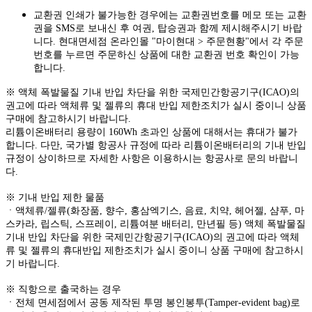
교환권 인쇄가 불가능한 경우에는 교환권번호를 메모 또는 교환
권을 SMS로 보내신 후 여권, 탑승권과 함께 제시해주시기 바랍
니다. 현대면세점 온라인몰 "마이현대 > 주문현황"에서 각 주문
번호를 누르면 주문하신 상품에 대한 교환권 번호 확인이 가능
합니다.
※ 액체 폭발물질 기내 반입 차단을 위한 국제민간항공기구(ICAO)의
권고에 따라 액체류 및 젤류의 휴대 반입 제한조치가 실시 중이니 상품
구매에 참고하시기 바랍니다.
리튬이온배터리 용량이 160Wh 초과인 상품에 대해서는 휴대가 불가
합니다. 다만, 국가별 항공사 규정에 따라 리튬이온배터리의 기내 반입
규정이 상이하므로 자세한 사항은 이용하시는 항공사로 문의 바랍니
다.
※ 기내 반입 제한 물품
ㆍ액체류/젤류(화장품, 향수, 홍삼엑기스, 음료, 치약, 헤어젤, 샴푸, 마
스카라, 립스틱, 스프레이, 리튬여분 배터리, 만년필 등) 액체 폭발물질
기내 반입 차단을 위한 국제민간항공기구(ICAO)의 권고에 따라 액체
류 및 젤류의 휴대반입 제한조치가 실시 중이니 상품 구매에 참고하시
기 바랍니다.
※ 직항으로 출국하는 경우
ㆍ전체 면세점에서 공동 제작된 투명 봉인봉투(Tamper-evident bag)로