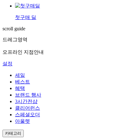
첫구매 딜
scroll guide
드레그영역
오프라인 지점안내
설정
세일
베스트
혜택
브랜드 행사
3시간전샵
클리어런스
스페셜오더
아울렛
카테고리