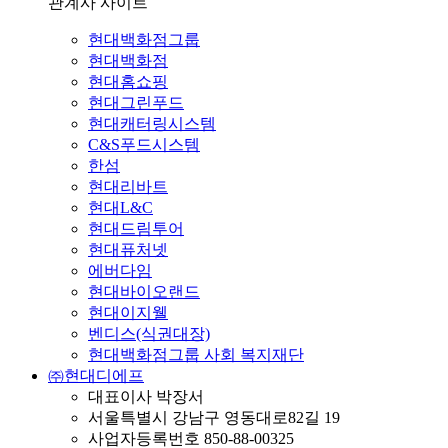
관계사 사이트
현대백화점그룹
현대백화점
현대홈쇼핑
현대그린푸드
현대캐터링시스템
C&S푸드시스템
한섬
현대리바트
현대L&C
현대드림투어
현대퓨처넷
에버다임
현대바이오랜드
현대이지웰
벤디스(식권대장)
현대백화점그룹 사회 복지재단
㈜현대디에프
대표이사 박장서
서울특별시 강남구 영동대로82길 19
사업자등록번호 850-88-00325