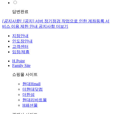
답변완료
[공지사항]
[공지] 서버 정기점검 작업으로 인한 계좌등록 서
비스 이용 제한 안내
공지사항 더보기
지점안내
인도장안내
고객센터
입점/제휴
H.Point
Family Site
쇼핑몰 사이트
현대Hmall
더현대닷컴
더한섬
현대리바트몰
H패션몰