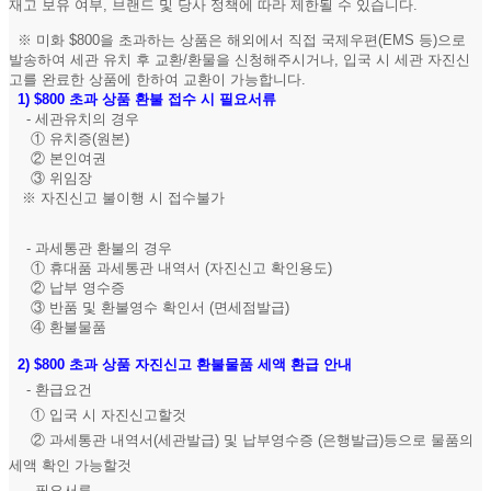
재고 보유 여부, 브랜드 및 당사 정책에 따라 제한될 수 있습니다.
※ 미화 $800을 초과하는 상품은 해외에서 직접 국제우편(EMS 등)으로
발송하여 세관 유치 후 교환/환물을 신청해주시거나, 입국 시 세관 자진신
고를 완료한 상품에 한하여 교환이 가능합니다.
1)
$800 초과 상품 환불 접수 시 필요서류
- 세관유치의 경우
① 유치증(원본)
② 본인여권
③ 위임장
※ 자진신고 불이행 시 접수불가
- 과세통관 환불의 경우
① 휴대품 과세통관 내역서 (자진신고 확인용도)
② 납부 영수증
③ 반품 및 환불영수 확인서 (면세점발급)
④ 환불물품
2)
$800 초과 상품 자진신고 환불물품 세액 환급 안내
- 환급요건
① 입국 시 자진신고할것
② 과세통관 내역서(세관발급) 및 납부영수증 (은행발급)등으로 물품의
세액 확인 가능할것
- 필요서류