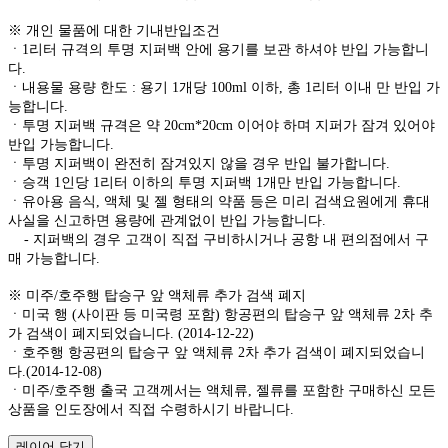
※ 개인 물품에 대한 기내반입조건
ㆍ1리터 규격의 투명 지퍼백 안에 용기를 보관 하셔야 반입 가능합니
다.
ㆍ내용물 용량 한도 : 용기 1개당 100ml 이하, 총 1리터 이내 만 반입 가
능합니다.
ㆍ투명 지퍼백 규격은 약 20cm*20cm 이어야 하며 지퍼가 잠겨 있어야
반입 가능합니다.
ㆍ투명 지퍼백이 완전히 잠겨있지 않을 경우 반입 불가합니다.
ㆍ승객 1인당 1리터 이하의 투명 지퍼백 1개만 반입 가능합니다.
ㆍ유아용 음식, 액체 및 젤 형태의 약품 등은 미리 검색요원에게 휴대
사실을 신고하면 용량에 관계없이 반입 가능합니다.
- 지퍼백의 경우 고객이 직접 구비하시거나 공항 내 편의점에서 구
매 가능합니다.
※ 미주/호주행 탑승구 앞 액체류 추가 검색 폐지
ㆍ미국 행 (사이판 등 미국령 포함) 항공편의 탑승구 앞 액체류 2차 추
가 검색이 폐지되었습니다. (2014-12-22)
ㆍ호주행 항공편의 탑승구 앞 액체류 2차 추가 검색이 폐지되었습니
다.(2014-12-08)
ㆍ미주/호주행 출국 고객께서는 액체류, 젤류를 포함한 구매하신 모든
상품을 인도장에서 직접 수령하시기 바랍니다.
레이어 닫기