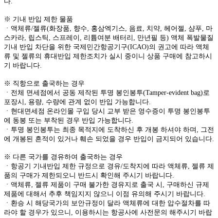
다.
※ 기내 반입 제한 물품
ㆍ액체류/젤류(화장품, 향수, 홍삼엑기스, 음료, 치약, 헤어젤, 샴푸, 마
스카라, 립스틱, 스프레이, 리튬여분 배터리, 만년필 등) 액체 폭발물질
기내 반입 차단을 위한 국제민간항공기구(ICAO)의 권고에 따라 액체
류 및 젤류의 휴대반입 제한조치가 실시 중이니 상품 구매에 참고하시
기 바랍니다.
※ 직항으로 출국하는 경우
ㆍ전체 면세점에서 공동 제작된 투명 봉인봉투(Tamper-evident bag)로
포장시, 용량, 수량에 관계 없이 반입 가능합니다.
ㆍ현대면세점 온라인몰 구입 당시 교부 받은 영수증이 투명 봉인봉투
에 동봉 또는 부착된 경우 반입 가능합니다.
ㆍ투명 봉인봉투는 최종 목적지에 도착하신 후 개봉 하셔야 하며, 그전
에 개봉된 흔적이 있거나 훼손 되었을 경우 반입이 금지되어 있습니다.
※ 다른 국가를 경유하여 출국하는 경우
ㆍ항공기 기내반입 제한 규정으로 경유/도착지에 따라 액체류, 젤류 제
품의 구매가 제한되오니 반드시 확인해 주시기 바랍니다.
ㆍ액체류, 젤류 제품이 구매 불가한 경유지로 출국 시, 구매하신 규제
제품에 대해서 추후 책임지지 않으니 이점 유의해 주시기 바랍니다.
ㆍ환승 시 해당국가의 보안규정이 달라 액체류에 대한 압수절차를 따
라야 할 경우가 있으니, 이용하시는 항공사에 사전문의 해주시기 바랍