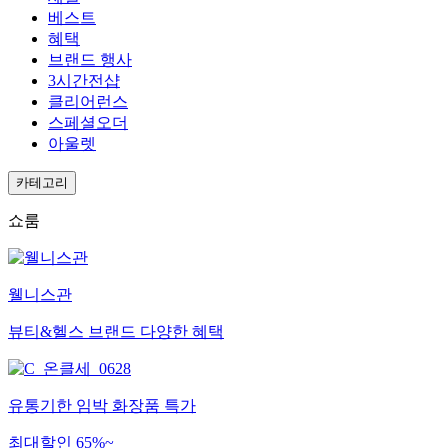
베스트
혜택
브랜드 행사
3시간전샵
클리어런스
스페셜오더
아울렛
카테고리
쇼룸
웰니스관
뷰티&헬스 브랜드 다양한 혜택
유통기한 임박 화장품 특가
최대할인 65%~