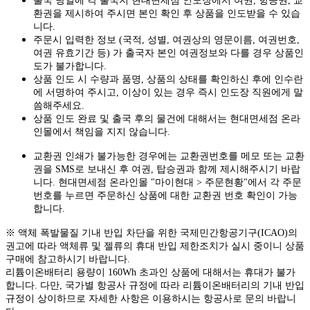
출국 당일에 각 출국지 현대면세점 인도장에서 여권, 항공권, 교
환권을 제시하여 주시면 본인 확인 후 상품을 인도받을 수 있습
니다.
주문시 입력한 정보 (국적, 성별, 여권상의 영문이름, 여권번호,
여권 유효기간 등) 가 출국자 본인 여권정보와 다를 경우 상품인
도가 불가합니다.
상품 인도 시 수량과 품명, 상품의 상태를 확인하신 후에 인수란
에 서명하여 주시고, 이상이 있는 경우 즉시 인도장 직원에게 말
씀해주세요.
상품 인도 완료 및 출국 후의 물건에 대해서는 현대면세점 온라
인몰에서 책임을 지지 않습니다.
교환권 인쇄가 불가능한 경우에는 교환권번호를 메모 또는 교환
권을 SMS로 보내신 후 여권, 탑승권과 함께 제시해주시기 바랍
니다. 현대면세점 온라인몰 "마이현대 > 주문현황"에서 각 주문
번호를 누르면 주문하신 상품에 대한 교환권 번호 확인이 가능
합니다.
※ 액체 폭발물질 기내 반입 차단을 위한 국제민간항공기구(ICAO)의
권고에 따라 액체류 및 젤류의 휴대 반입 제한조치가 실시 중이니 상품
구매에 참고하시기 바랍니다.
리튬이온배터리 용량이 160Wh 초과인 상품에 대해서는 휴대가 불가
합니다. 다만, 국가별 항공사 규정에 따라 리튬이온배터리의 기내 반입
규정이 상이하므로 자세한 사항은 이용하시는 항공사로 문의 바랍니