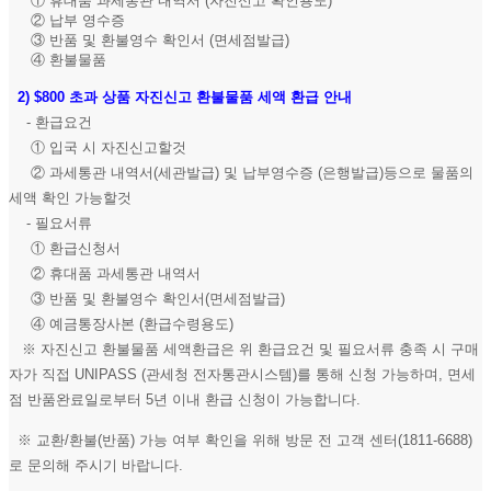
① 휴대품 과세통관 내역서 (자진신고 확인용도)
② 납부 영수증
③ 반품 및 환불영수 확인서 (면세점발급)
④ 환불물품
2)
$800 초과 상품 자진신고 환불물품 세액 환급 안내
- 환급요건
① 입국 시 자진신고할것
② 과세통관 내역서(세관발급) 및 납부영수증 (은행발급)등으로 물품의
세액 확인 가능할것
- 필요서류
① 환급신청서
② 휴대품 과세통관 내역서
③ 반품 및 환불영수 확인서(면세점발급)
④ 예금통장사본 (환급수령용도)
※ 자진신고 환불물품 세액환급은 위 환급요건 및 필요서류 충족 시 구매
자가 직접 UNIPASS (관세청 전자통관시스템)를 통해 신청 가능하며, 면세
점 반품완료일로부터 5년 이내 환급 신청이 가능합니다.
※ 교환/환불(반품) 가능 여부 확인을 위해 방문 전 고객 센터(1811-6688)
로 문의해 주시기 바랍니다.