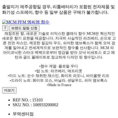
출발지가 제주공항일 경우, 리튬배터리가 포함된 전자제품 및
화기성 스프레이, 향수 등 일부 상품은 구매가 불가합니다.
엠씨엠 향수
7
브랜드 알림 신청
재창조된 향, 새로운 기술로 리믹스한 클래식 향수 MCM은 혁신적인
새로운 향기 표현을 제공합니다. 지극히 사실적인 라즈베리, 손으로 고
른 천연 자스민, 깨끗한 질감의 우드, 쉬어한 앰브록스가 함께 모여 경
계를 밀어내고 전세계적으로 보편적인 향수를 선사합니다. MCM 의
아이코닉한 스타크 백팩으로부터 영감을 받아 꼬냑 비세토스 로고 패
턴과 골드 플래이트로 정교하게 디자인 된 향수입니다.
•향수 계열: 플로럴 우디
•탑 노트: 라즈베리, 애프리콧
•미드 노트: 손수 채취한 재스민, 화이트 피오니, 바이올렛 리프
•드라이 노트: 화이트 모스, 바닐라, 샌달우드, 쉬어 앰브록스
•Made in France
더보기
REF NO. :
15103
SKU NO. :
106933200002
무역센터점