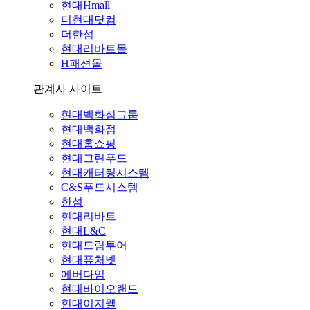
현대Hmall
더현대닷컴
더한섬
현대리바트몰
H패션몰
관계사 사이트
현대백화점그룹
현대백화점
현대홈쇼핑
현대그린푸드
현대캐터링시스템
C&S푸드시스템
한섬
현대리바트
현대L&C
현대드림투어
현대퓨처넷
에버다임
현대바이오랜드
현대이지웰