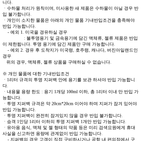
니다.
ㆍ수하물 처리가 원칙이며, 미사용한 새 제품은 수하물이 아닐 경우 반
입 불가합니다.
ㆍ개인이 소지한 물품은 아래의 개인 물품 기내반입조건을 충족해야
반입 가능합니다.
- 예외 1. 미국을 경유하실 경우
: 불투명용기 및 금속용기에 담긴 액체류, 젤류 제품은 반입
이 제한됩니다. 투명 용기에 담긴 제품만 구매 가능합니다.
- 예외 2. 경유 후 도착지가 미국령, 호주령, 캐나다, 버진아일랜드인
경우
위의 경우, 액체류, 젤류 상품을 구매하실 수 없습니다.
※ 개인 물품에 대한 기내반입조건
ㆍ1리터 규격의 투명 지퍼백 안에 용기를 보관 하셔야 반입 가능합니
다.
ㆍ내용물 용량 한도 : 용기 1개당 100ml 이하, 총 1리터 이내 만 반입 가
능합니다.
ㆍ투명 지퍼백 규격은 약 20cm*20cm 이어야 하며 지퍼가 잠겨 있어야
반입 가능합니다.
ㆍ투명 지퍼백이 완전히 잠겨있지 않을 경우 반입 불가합니다.
ㆍ승객 1인당 1리터 이하의 투명 지퍼백 1개만 반입 가능합니다.
ㆍ유아용 음식, 액체 및 젤 형태의 약품 등은 미리 검색요원에게 휴대
사실을 신고하면 용량에 관계없이 반입 가능합니다.
- 지퍼백의 경우 고객이 직접 구비하시거나 공항 내 편의점에서 구