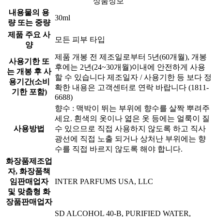
상품정보
내용물의 용
30ml
량 또는 중량
제품 주요 사
모든 피부 타입
양
제품 개봉 전 제조일로부터 5년(60개월), 개봉
사용기한 또
후에는 2년(24~30개월)이내에 안전하게 사용
는 개봉 후 사
할 수 있습니다 제조일자 / 사용기한 등 보다 정
용기간(소비
확한 내용은 고객센터로 연락 바랍니다 (1811-
기한 포함)
6688)
향수 : 맥박이 뛰는 부위에 향수를 살짝 뿌려주
세요. 흰색의 옷이나 엷은 옷 등에는 얼룩이 질
사용방법
수 있으므로 직접 사용하지 않도록 하고 직사
광선에 직접 노출 되거나 상처난 부위에는 향
수를 직접 바르지 않도록 해야 합니다.
화장품제조업
자, 화장품책
임판매업자
INTER PARFUMS USA, LLC
및 맞춤형 화
장품판매업자
SD ALCOHOL 40-B, PURIFIED WATER,