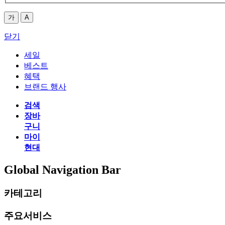
가
A
닫기
세일
베스트
혜택
브랜드 행사
검색
장바
구니
마이
현대
Global Navigation Bar
카테고리
주요서비스