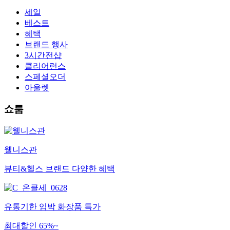
세일
베스트
혜택
브랜드 행사
3시간전샵
클리어런스
스페셜오더
아울렛
쇼룸
웰니스관
뷰티&헬스 브랜드 다양한 혜택
유통기한 임박 화장품 특가
최대할인 65%~