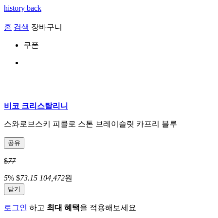
history back
홈
검색
장바구니
쿠폰
비코 크리스탈리니
스와로브스키 피콜로 스톤 브레이슬릿 카프리 블루
공유
$
77
5
%
$
73.15
104,472
원
닫기
로그인
하고
최대 혜택
을 적용해보세요