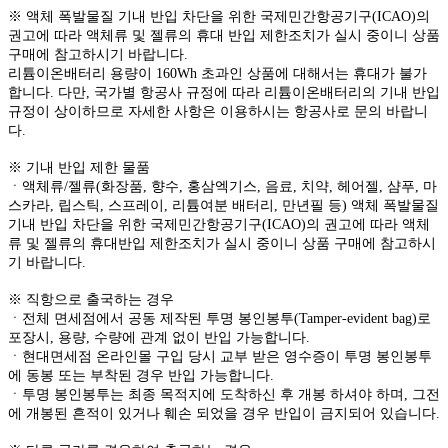
※ 액체 폭발물질 기내 반입 차단을 위한 국제민간항공기구(ICAO)의
권고에 따라 액체류 및 젤류의 휴대 반입 제한조치가 실시 중이니 상품
구매에 참고하시기 바랍니다.
리튬이온배터리 용량이 160Wh 초과인 상품에 대해서는 휴대가 불가
합니다. 다만, 국가별 항공사 규정에 따라 리튬이온배터리의 기내 반입
규정이 상이하므로 자세한 사항은 이용하시는 항공사로 문의 바랍니
다.
※ 기내 반입 제한 물품
ㆍ액체류/젤류(화장품, 향수, 홍삼엑기스, 음료, 치약, 헤어젤, 샴푸, 마
스카라, 립스틱, 스프레이, 리튬여분 배터리, 만년필 등) 액체 폭발물질
기내 반입 차단을 위한 국제민간항공기구(ICAO)의 권고에 따라 액체
류 및 젤류의 휴대반입 제한조치가 실시 중이니 상품 구매에 참고하시
기 바랍니다.
※ 직항으로 출국하는 경우
ㆍ전체 면세점에서 공동 제작된 투명 봉인봉투(Tamper-evident bag)로
포장시, 용량, 수량에 관계 없이 반입 가능합니다.
ㆍ현대면세점 온라인몰 구입 당시 교부 받은 영수증이 투명 봉인봉투
에 동봉 또는 부착된 경우 반입 가능합니다.
ㆍ투명 봉인봉투는 최종 목적지에 도착하신 후 개봉 하셔야 하며, 그전
에 개봉된 흔적이 있거나 훼손 되었을 경우 반입이 금지되어 있습니다.