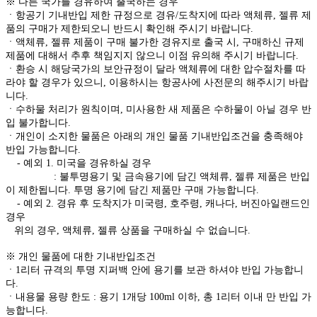
※ 다른 국가를 경유하여 출국하는 경우
ㆍ항공기 기내반입 제한 규정으로 경유/도착지에 따라 액체류, 젤류 제
품의 구매가 제한되오니 반드시 확인해 주시기 바랍니다.
ㆍ액체류, 젤류 제품이 구매 불가한 경유지로 출국 시, 구매하신 규제
제품에 대해서 추후 책임지지 않으니 이점 유의해 주시기 바랍니다.
ㆍ환승 시 해당국가의 보안규정이 달라 액체류에 대한 압수절차를 따
라야 할 경우가 있으니, 이용하시는 항공사에 사전문의 해주시기 바랍
니다.
ㆍ수하물 처리가 원칙이며, 미사용한 새 제품은 수하물이 아닐 경우 반
입 불가합니다.
ㆍ개인이 소지한 물품은 아래의 개인 물품 기내반입조건을 충족해야
반입 가능합니다.
- 예외 1. 미국을 경유하실 경우
: 불투명용기 및 금속용기에 담긴 액체류, 젤류 제품은 반입
이 제한됩니다. 투명 용기에 담긴 제품만 구매 가능합니다.
- 예외 2. 경유 후 도착지가 미국령, 호주령, 캐나다, 버진아일랜드인
경우
위의 경우, 액체류, 젤류 상품을 구매하실 수 없습니다.
※ 개인 물품에 대한 기내반입조건
ㆍ1리터 규격의 투명 지퍼백 안에 용기를 보관 하셔야 반입 가능합니
다.
ㆍ내용물 용량 한도 : 용기 1개당 100ml 이하, 총 1리터 이내 만 반입 가
능합니다.