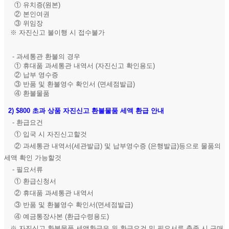
① 유치증(원본)
② 본인여권
③ 위임장
※ 자진신고 불이행 시 접수불가
- 과세통관 환불의 경우
① 휴대품 과세통관 내역서 (자진신고 확인용도)
② 납부 영수증
③ 반품 및 환불영수 확인서 (면세점발급)
④ 환불물품
2)
$800 초과 상품 자진신고 환불물품 세액 환급 안내
- 환급요건
① 입국 시 자진신고할것
② 과세통관 내역서(세관발급) 및 납부영수증 (은행발급)등으로 물품의
세액 확인 가능할것
- 필요서류
① 환급신청서
② 휴대품 과세통관 내역서
③ 반품 및 환불영수 확인서(면세점발급)
④ 예금통장사본 (환급수령용도)
※ 자진신고 환불물품 세액환급은 위 환급요건 및 필요서류 충족 시 구매