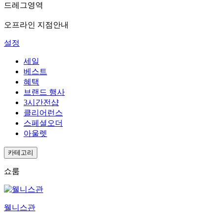
드레그영역
오프라인 지점안내
설정
세일
베스트
혜택
브랜드 행사
3시간전샵
클리어런스
스페셜오더
아울렛
카테고리
쇼룸
웰니스관