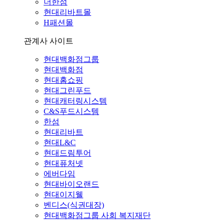
더한섬
현대리바트몰
H패션몰
관계사 사이트
현대백화점그룹
현대백화점
현대홈쇼핑
현대그린푸드
현대캐터링시스템
C&S푸드시스템
한섬
현대리바트
현대L&C
현대드림투어
현대퓨처넷
에버다임
현대바이오랜드
현대이지웰
벤디스(식권대장)
현대백화점그룹 사회 복지재단