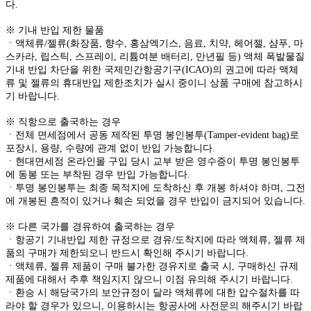
다.
※ 기내 반입 제한 물품
ㆍ액체류/젤류(화장품, 향수, 홍삼엑기스, 음료, 치약, 헤어젤, 샴푸, 마
스카라, 립스틱, 스프레이, 리튬여분 배터리, 만년필 등) 액체 폭발물질
기내 반입 차단을 위한 국제민간항공기구(ICAO)의 권고에 따라 액체
류 및 젤류의 휴대반입 제한조치가 실시 중이니 상품 구매에 참고하시
기 바랍니다.
※ 직항으로 출국하는 경우
ㆍ전체 면세점에서 공동 제작된 투명 봉인봉투(Tamper-evident bag)로
포장시, 용량, 수량에 관계 없이 반입 가능합니다.
ㆍ현대면세점 온라인몰 구입 당시 교부 받은 영수증이 투명 봉인봉투
에 동봉 또는 부착된 경우 반입 가능합니다.
ㆍ투명 봉인봉투는 최종 목적지에 도착하신 후 개봉 하셔야 하며, 그전
에 개봉된 흔적이 있거나 훼손 되었을 경우 반입이 금지되어 있습니다.
※ 다른 국가를 경유하여 출국하는 경우
ㆍ항공기 기내반입 제한 규정으로 경유/도착지에 따라 액체류, 젤류 제
품의 구매가 제한되오니 반드시 확인해 주시기 바랍니다.
ㆍ액체류, 젤류 제품이 구매 불가한 경유지로 출국 시, 구매하신 규제
제품에 대해서 추후 책임지지 않으니 이점 유의해 주시기 바랍니다.
ㆍ환승 시 해당국가의 보안규정이 달라 액체류에 대한 압수절차를 따
라야 할 경우가 있으니, 이용하시는 항공사에 사전문의 해주시기 바랍