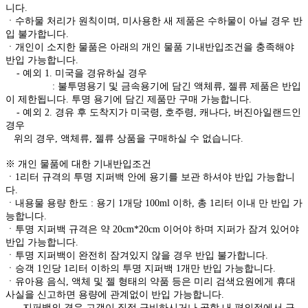
니다.
ㆍ수하물 처리가 원칙이며, 미사용한 새 제품은 수하물이 아닐 경우 반
입 불가합니다.
ㆍ개인이 소지한 물품은 아래의 개인 물품 기내반입조건을 충족해야
반입 가능합니다.
- 예외 1. 미국을 경유하실 경우
: 불투명용기 및 금속용기에 담긴 액체류, 젤류 제품은 반입
이 제한됩니다. 투명 용기에 담긴 제품만 구매 가능합니다.
- 예외 2. 경유 후 도착지가 미국령, 호주령, 캐나다, 버진아일랜드인
경우
위의 경우, 액체류, 젤류 상품을 구매하실 수 없습니다.
※ 개인 물품에 대한 기내반입조건
ㆍ1리터 규격의 투명 지퍼백 안에 용기를 보관 하셔야 반입 가능합니
다.
ㆍ내용물 용량 한도 : 용기 1개당 100ml 이하, 총 1리터 이내 만 반입 가
능합니다.
ㆍ투명 지퍼백 규격은 약 20cm*20cm 이어야 하며 지퍼가 잠겨 있어야
반입 가능합니다.
ㆍ투명 지퍼백이 완전히 잠겨있지 않을 경우 반입 불가합니다.
ㆍ승객 1인당 1리터 이하의 투명 지퍼백 1개만 반입 가능합니다.
ㆍ유아용 음식, 액체 및 젤 형태의 약품 등은 미리 검색요원에게 휴대
사실을 신고하면 용량에 관계없이 반입 가능합니다.
- 지퍼백의 경우 고객이 직접 구비하시거나 공항 내 편의점에서 구