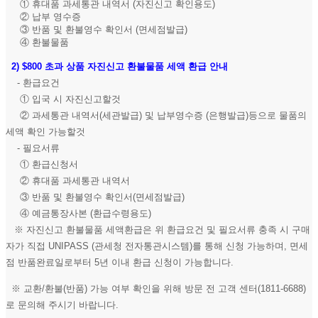
① 휴대품 과세통관 내역서 (자진신고 확인용도)
② 납부 영수증
③ 반품 및 환불영수 확인서 (면세점발급)
④ 환불물품
2)
$800 초과 상품 자진신고 환불물품 세액 환급 안내
- 환급요건
① 입국 시 자진신고할것
② 과세통관 내역서(세관발급) 및 납부영수증 (은행발급)등으로 물품의
세액 확인 가능할것
- 필요서류
① 환급신청서
② 휴대품 과세통관 내역서
③ 반품 및 환불영수 확인서(면세점발급)
④ 예금통장사본 (환급수령용도)
※ 자진신고 환불물품 세액환급은 위 환급요건 및 필요서류 충족 시 구매
자가 직접 UNIPASS (관세청 전자통관시스템)를 통해 신청 가능하며, 면세
점 반품완료일로부터 5년 이내 환급 신청이 가능합니다.
※ 교환/환불(반품) 가능 여부 확인을 위해 방문 전 고객 센터(1811-6688)
로 문의해 주시기 바랍니다.