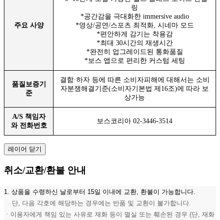
링
*공간감을 극대화한 immersive audio
주요 사양
*영상/공연/스포츠 최적화, 시네마 모드
*편안하게 감기는 착용감
*최대 30시간의 재생시간
*완전히 업그레이드된 통화품질
*보스 앱으로 편리한 커스텀 세팅
결함·하자 등에 따른 소비자피해에 대해서는 소비
품질보증기
자분쟁해결기준(소비자기본법 제16조)에 따라 보
준
상가능
A/S 책임자
보스코리아 02-3446-3514
와 전화번호
레이어 닫기
취소/교환/환불 안내
1. 상품을 수령하신 날로부터 15일 이내에 교환, 환불이 가능합니다.
단, 다음 각호에 해당하는 경우에는 반품 및 교환이 불가합니다.
ㆍ이용자에게 책임 있는 사유로 재화 등이 멸실 또는 훼손된 경우 (단, 재화