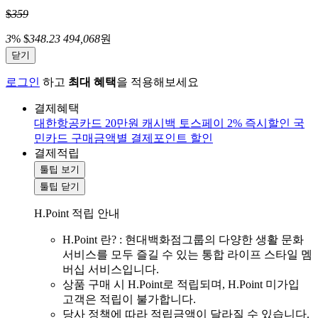
$
359
3
%
$
348.23
494,068
원
닫기
로그인
하고
최대 혜택
을 적용해보세요
결제혜택
대한항공카드 20만원 캐시백
토스페이 2% 즉시할인
국
민카드 구매금액별 결제포인트 할인
결제적립
툴팁 보기
툴팁 닫기
H.Point 적립 안내
H.Point 란? : 현대백화점그룹의 다양한 생활 문화
서비스를 모두 즐길 수 있는 통합 라이프 스타일 멤
버십 서비스입니다.
상품 구매 시 H.Point로 적립되며, H.Point 미가입
고객은 적립이 불가합니다.
당사 정책에 따라 적립금액이 달라질 수 있습니다.