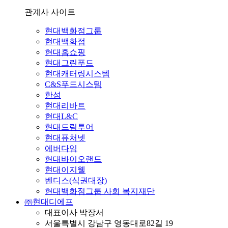
관계사 사이트
현대백화점그룹
현대백화점
현대홈쇼핑
현대그린푸드
현대캐터링시스템
C&S푸드시스템
한섬
현대리바트
현대L&C
현대드림투어
현대퓨처넷
에버다임
현대바이오랜드
현대이지웰
벤디스(식권대장)
현대백화점그룹 사회 복지재단
㈜현대디에프
대표이사 박장서
서울특별시 강남구 영동대로82길 19