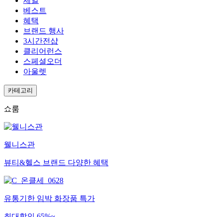
세일
베스트
혜택
브랜드 행사
3시간전샵
클리어런스
스페셜오더
아울렛
카테고리
쇼룸
웰니스관
뷰티&헬스 브랜드 다양한 혜택
유통기한 임박 화장품 특가
최대할인 65%~