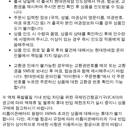
출국 당일에 각 출국지 현대면세점 인도장에서 여권, 항공권, 교
환권을 제시하여 주시면 본인 확인 후 상품을 인도받을 수 있습
니다.
주문시 입력한 정보 (국적, 성별, 여권상의 영문이름, 여권번호,
여권 유효기간 등) 가 출국자 본인 여권정보와 다를 경우 상품인
도가 불가합니다.
상품 인도 시 수량과 품명, 상품의 상태를 확인하신 후에 인수란
에 서명하여 주시고, 이상이 있는 경우 즉시 인도장 직원에게 말
씀해주세요.
상품 인도 완료 및 출국 후의 물건에 대해서는 현대면세점 온라
인몰에서 책임을 지지 않습니다.
교환권 인쇄가 불가능한 경우에는 교환권번호를 메모 또는 교환
권을 SMS로 보내신 후 여권, 탑승권과 함께 제시해주시기 바랍
니다. 현대면세점 온라인몰 "마이현대 > 주문현황"에서 각 주문
번호를 누르면 주문하신 상품에 대한 교환권 번호 확인이 가능
합니다.
※ 액체 폭발물질 기내 반입 차단을 위한 국제민간항공기구(ICAO)의
권고에 따라 액체류 및 젤류의 휴대 반입 제한조치가 실시 중이니 상품
구매에 참고하시기 바랍니다.
리튬이온배터리 용량이 160Wh 초과인 상품에 대해서는 휴대가 불가
합니다. 다만, 국가별 항공사 규정에 따라 리튬이온배터리의 기내 반입
규정이 상이하므로 자세한 사항은 이용하시는 항공사로 문의 바랍니