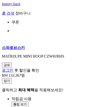
history back
홈
검색
장바구니
쿠폰
스와로브스키
MATRIX:PE MINI HOOP CZWH/RHS
공유
로그인
후 할인율 확인
$
94
133,367
원
닫기
클릭하고
최대 혜택
을 적용해보세요!
적립금 사용
툴팁 보기