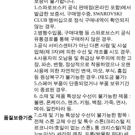
보증이 불가합니다.
1.스와로브스키 공식 판매점(온라인 포함)에서
발급한 보증서, 구매영수증, SWAROVSKI
CLUB 멤버십으로 정식 구매내역이 확인되지
않는 경우.
2.병행수입품, 구매대행 등 스와로브스키 공식
유통경로를 통해 구매하지 않은 경우.
3.공식 서비스센터가 아닌 다른 사람 및 사설
업체(제 3자)에 의한 수선 및 개조를 시도 경우.
4.사용자의 오남용 및 취급상 부주의에 의한 고
장, 파손, 변형, 정상적으로 착용하였으나 오랜
사용에 의한 자연적인 변색, 마모, 부식, 흠집
등 원상복구가 불가능한 경우. (재도금 불가)
5.스페어 부품이 단종되었거나 부품 보유기간
이 종료된 경우.
6. 소재 및 제품 특성상 수선이 불가능한 제품 :
볼펜, 폰케이스, 맨즈, 키링, 백참, 가죽, 면사,
메쉬, 알칸타라 등.
7.소재 및 기능 특성상 수선이 불가능한 항목 :
품질보증기준
전체 스톤 교체 수선 및 특수 스톤(크리스털 지
르코니아/호일이 없는 스톤), 통 크리스털(직경
1cm 이상), 세라믹 깨짐, 프롱(발물림 핀대) 세