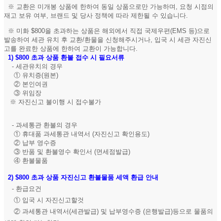
※ 교환은 미개봉 상품에 한하여 동일 상품으로만 가능하며, 요청 시점의
재고 보유 여부, 브랜드 및 당사 정책에 따라 제한될 수 있습니다.
※ 미화 $800을 초과하는 상품은 해외에서 직접 국제우편(EMS 등)으로
발송하여 세관 유치 후 교환/환물을 신청해주시거나, 입국 시 세관 자진신
고를 완료한 상품에 한하여 교환이 가능합니다.
1)
$800 초과 상품 환불 접수 시 필요서류
- 세관유치의 경우
① 유치증(원본)
② 본인여권
③ 위임장
※ 자진신고 불이행 시 접수불가
- 과세통관 환불의 경우
① 휴대품 과세통관 내역서 (자진신고 확인용도)
② 납부 영수증
③ 반품 및 환불영수 확인서 (면세점발급)
④ 환불물품
2)
$800 초과 상품 자진신고 환불물품 세액 환급 안내
- 환급요건
① 입국 시 자진신고할것
② 과세통관 내역서(세관발급) 및 납부영수증 (은행발급)등으로 물품의