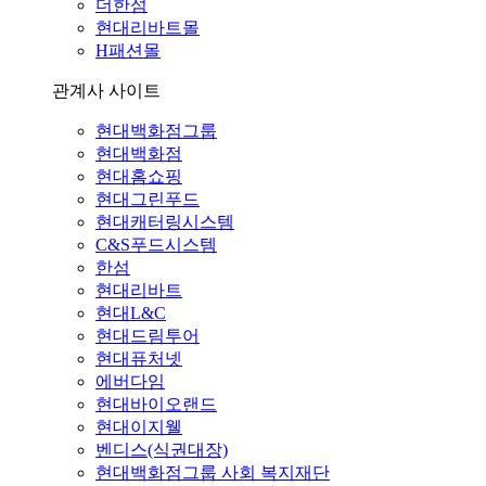
더한섬
현대리바트몰
H패션몰
관계사 사이트
현대백화점그룹
현대백화점
현대홈쇼핑
현대그린푸드
현대캐터링시스템
C&S푸드시스템
한섬
현대리바트
현대L&C
현대드림투어
현대퓨처넷
에버다임
현대바이오랜드
현대이지웰
벤디스(식권대장)
현대백화점그룹 사회 복지재단