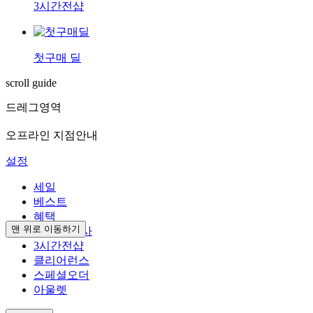
3시간전샵
첫구매 딜
scroll guide
드레그영역
오프라인 지점안내
설정
세일
베스트
혜택
맨 위로 이동하기
브랜드 행사
3시간전샵
클리어런스
스페셜오더
아울렛