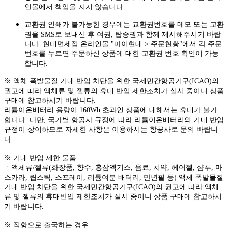
인몰에서 책임을 지지 않습니다.
교환권 인쇄가 불가능한 경우에는 교환권번호를 메모 또는 교환
권을 SMS로 보내신 후 여권, 탑승권과 함께 제시해주시기 바랍
니다. 현대면세점 온라인몰 "마이현대 > 주문현황"에서 각 주문
번호를 누르면 주문하신 상품에 대한 교환권 번호 확인이 가능
합니다.
※ 액체 폭발물질 기내 반입 차단을 위한 국제민간항공기구(ICAO)의
권고에 따라 액체류 및 젤류의 휴대 반입 제한조치가 실시 중이니 상품
구매에 참고하시기 바랍니다.
리튬이온배터리 용량이 160Wh 초과인 상품에 대해서는 휴대가 불가
합니다. 다만, 국가별 항공사 규정에 따라 리튬이온배터리의 기내 반입
규정이 상이하므로 자세한 사항은 이용하시는 항공사로 문의 바랍니
다.
※ 기내 반입 제한 물품
ㆍ액체류/젤류(화장품, 향수, 홍삼엑기스, 음료, 치약, 헤어젤, 샴푸, 마
스카라, 립스틱, 스프레이, 리튬여분 배터리, 만년필 등) 액체 폭발물질
기내 반입 차단을 위한 국제민간항공기구(ICAO)의 권고에 따라 액체
류 및 젤류의 휴대반입 제한조치가 실시 중이니 상품 구매에 참고하시
기 바랍니다.
※ 직항으로 출국하는 경우