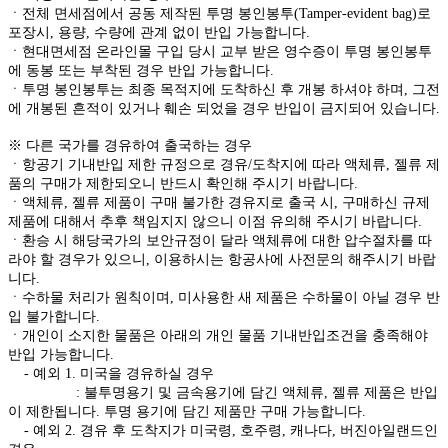
ㆍ전체 면세점에서 공동 제작된 투명 봉인봉투(Tamper-evident bag)로
포장시, 용량, 수량에 관계 없이 반입 가능합니다.
ㆍ현대면세점 온라인몰 구입 당시 교부 받은 영수증이 투명 봉인봉투
에 동봉 또는 부착된 경우 반입 가능합니다.
ㆍ투명 봉인봉투는 최종 목적지에 도착하신 후 개봉 하셔야 하며, 그전
에 개봉된 흔적이 있거나 훼손 되었을 경우 반입이 금지되어 있습니다.
※ 다른 국가를 경유하여 출국하는 경우
ㆍ항공기 기내반입 제한 규정으로 경유/도착지에 따라 액체류, 젤류 제
품의 구매가 제한되오니 반드시 확인해 주시기 바랍니다.
ㆍ액체류, 젤류 제품이 구매 불가한 경유지로 출국 시, 구매하신 규제
제품에 대해서 추후 책임지지 않으니 이점 유의해 주시기 바랍니다.
ㆍ환승 시 해당국가의 보안규정이 달라 액체류에 대한 압수절차를 따
라야 할 경우가 있으니, 이용하시는 항공사에 사전문의 해주시기 바랍
니다.
ㆍ수하물 처리가 원칙이며, 미사용한 새 제품은 수하물이 아닐 경우 반
입 불가합니다.
ㆍ개인이 소지한 물품은 아래의 개인 물품 기내반입조건을 충족해야
반입 가능합니다.
- 예외 1. 미국을 경유하실 경우
: 불투명용기 및 금속용기에 담긴 액체류, 젤류 제품은 반입
이 제한됩니다. 투명 용기에 담긴 제품만 구매 가능합니다.
- 예외 2. 경유 후 도착지가 미국령, 호주령, 캐나다, 버진아일랜드인