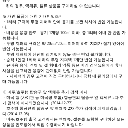
경우
위의 경우, 액체류, 젤류 상품을 구매하실 수 없습니다.
※ 개인 물품에 대한 기내반입조건
ㆍ1리터 규격의 투명 지퍼백 안에 용기를 보관 하셔야 반입 가능합니
다.
ㆍ내용물 용량 한도 : 용기 1개당 100ml 이하, 총 1리터 이내 만 반입 가
능합니다.
ㆍ투명 지퍼백 규격은 약 20cm*20cm 이어야 하며 지퍼가 잠겨 있어야
반입 가능합니다.
ㆍ투명 지퍼백이 완전히 잠겨있지 않을 경우 반입 불가합니다.
ㆍ승객 1인당 1리터 이하의 투명 지퍼백 1개만 반입 가능합니다.
ㆍ유아용 음식, 액체 및 젤 형태의 약품 등은 미리 검색요원에게 휴대
사실을 신고하면 용량에 관계없이 반입 가능합니다.
- 지퍼백의 경우 고객이 직접 구비하시거나 공항 내 편의점에서 구
매 가능합니다.
※ 미주/호주행 탑승구 앞 액체류 추가 검색 폐지
ㆍ미국 행 (사이판 등 미국령 포함) 항공편의 탑승구 앞 액체류 2차 추
가 검색이 폐지되었습니다. (2014-12-22)
ㆍ호주행 항공편의 탑승구 앞 액체류 2차 추가 검색이 폐지되었습니
다.(2014-12-08)
ㆍ미주/호주행 출국 고객께서는 액체류, 젤류를 포함한 구매하신 모든
상품을 인도장에서 직접 수령하시기 바랍니다.