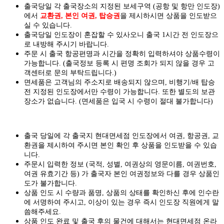
출국당일 각 출국장소의 지정된 보세구역 (공항 및 항만 인도장)
에서
교환권, 본인 여권, 탑승권
을
제시하시면
상품을 인도
받으
실
수 있습니다.
출국당일 인도장이 혼잡할 수 있사오니 출국 1시간 전 인도장으
로 내방해 주시기 바랍니다.
주문 시 출국 항공편명과 시간을 정확히 입력하셔야 상품수령이
가능합니다.
(출국정보 등록 시 편명 조회가 되지 않을 경우 고
객센터로 문의 부탁드립니다.)
면세품은 고객님의 주소지로 배송되지 않으며, 비행기/배 탑승
전 지정된 인도장에서만 수령이 가능합니다. 또한 별도의 보관
장소가 없습니다. (면세품은 입국 시 수령이 절대 불가합니다)
출국 당일에 각 출국지 현대면세점 인도장에서 여권, 항공권, 교
환권을 제시하여 주시면 본인 확인 후 상품을 인도받을 수 있습
니다.
주문시 입력한 정보 (국적, 성별, 여권상의 영문이름, 여권번호,
여권 유효기간 등) 가 출국자 본인 여권정보와 다를 경우 상품인
도가 불가합니다.
상품 인도 시 수량과 품명, 상품의 상태를 확인하신 후에 인수란
에 서명하여 주시고, 이상이 있는 경우 즉시 인도장 직원에게 말
씀해주세요.
상품 인도 완료 및 출국 후의 물건에 대해서는 현대면세점 온라