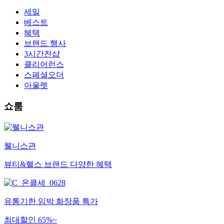
세일
베스트
혜택
브랜드 행사
3시간전샵
클리어런스
스페셜오더
아울렛
쇼룸
웰니스관
뷰티&헬스 브랜드 다양한 혜택
유통기한 임박 화장품 특가
최대할인 65%~