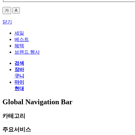
가
A
닫기
세일
베스트
혜택
브랜드 행사
검색
장바
구니
마이
현대
Global Navigation Bar
카테고리
주요서비스