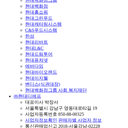
현대백화점그룹
현대백화점
현대홈쇼핑
현대그린푸드
현대캐터링시스템
C&S푸드시스템
한섬
현대리바트
현대L&C
현대드림투어
현대퓨처넷
에버다임
현대바이오랜드
현대이지웰
벤디스(식권대장)
현대백화점그룹 사회 복지재단
㈜현대디에프
대표이사 박장서
서울특별시 강남구 영동대로82길 19
사업자등록번호 850-88-00325
사업자정보확인
판매자별 사업자 정보
통신판매업신고 2018-서울강남-02228