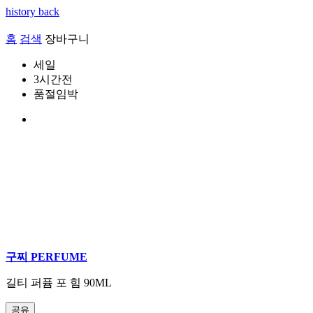
history back
홈
검색
장바구니
세일
3시간전
품절임박
구찌 PERFUME
길티 퍼퓸 포 힘 90ML
공유