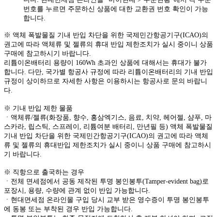
번호를 누르면 주문하신 상품에 대한 교환권 번호 확인이 가능
합니다.
※ 액체 폭발물질 기내 반입 차단을 위한 국제민간항공기구(ICAO)의
권고에 따라 액체류 및 젤류의 휴대 반입 제한조치가 실시 중이니 상품
구매에 참고하시기 바랍니다.
리튬이온배터리 용량이 160Wh 초과인 상품에 대해서는 휴대가 불가
합니다. 다만, 국가별 항공사 규정에 따라 리튬이온배터리의 기내 반입
규정이 상이하므로 자세한 사항은 이용하시는 항공사로 문의 바랍니
다.
※ 기내 반입 제한 물품
ㆍ액체류/젤류(화장품, 향수, 홍삼엑기스, 음료, 치약, 헤어젤, 샴푸, 마
스카라, 립스틱, 스프레이, 리튬여분 배터리, 만년필 등) 액체 폭발물질
기내 반입 차단을 위한 국제민간항공기구(ICAO)의 권고에 따라 액체
류 및 젤류의 휴대반입 제한조치가 실시 중이니 상품 구매에 참고하시
기 바랍니다.
※ 직항으로 출국하는 경우
ㆍ전체 면세점에서 공동 제작된 투명 봉인봉투(Tamper-evident bag)로
포장시, 용량, 수량에 관계 없이 반입 가능합니다.
ㆍ현대면세점 온라인몰 구입 당시 교부 받은 영수증이 투명 봉인봉투
에 동봉 또는 부착된 경우 반입 가능합니다.