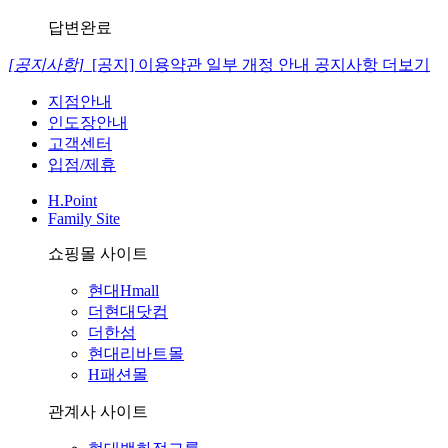
답변완료
[공지사항]
[공지] 이용약관 일부 개정 안내
공지사항 더보기
지점안내
인도장안내
고객센터
입점/제휴
H.Point
Family Site
쇼핑몰 사이트
현대Hmall
더현대닷컴
더한섬
현대리바트몰
H패션몰
관계사 사이트