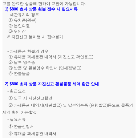
고를 완료한 상품에 한하여 교환이 가능합니다.
1)
$800 초과 상품 환불 접수 시 필요서류
- 세관유치의 경우
① 유치증(원본)
② 본인여권
③ 위임장
※ 자진신고 불이행 시 접수불가
- 과세통관 환불의 경우
① 휴대품 과세통관 내역서 (자진신고 확인용도)
② 납부 영수증
③ 반품 및 환불영수 확인서 (면세점발급)
④ 환불물품
2)
$800 초과 상품 자진신고 환불물품 세액 환급 안내
- 환급요건
① 입국 시 자진신고할것
② 과세통관 내역서(세관발급) 및 납부영수증 (은행발급)등으로 물품의
세액 확인 가능할것
- 필요서류
① 환급신청서
② 휴대품 과세통관 내역서