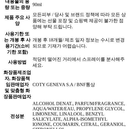
내용물의 용
90ml
량 또는 중량
모든피부 / 당사 및 브랜드 정책에 따라 모든 상
제품 주요 사
품에는 선물 포장 및 쇼핑백 제공이 불가한 점
양
양해 부탁 드립니다.
사용기한 또
는 개봉 후 사
개봉 후 18개월/ 제조 일자 정보는 수시로 변경
용기간(소비
되므로 기재가 어렵습니다.
기한 포함)
적당히 떨어진 거리에서 스프레이를 분사해주
사용방법
세요.
화장품제조업
자, 화장품책
임판매업자
COTY GENEVA S.A / BNF통상
및 맞춤형 화
장품판매업자
ALCOHOL DENAT., PARFUM/FRAGRANCE,
AQUA/WATER/EAU, PROPYLENE GLYCOL,
LIMONENE, LINALOOL, BENZYL
전성분
SALICYLATE, ALPHA-ISOMETHYL
IONONE, COUMARIN, CITRAL, GERANIOL,