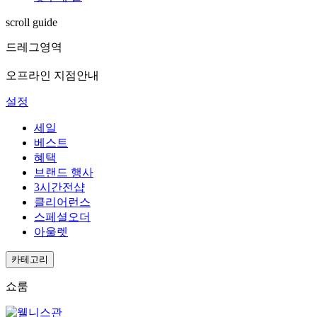
scroll guide
드레그영역
오프라인 지점안내
설정
세일
베스트
혜택
브랜드 행사
3시간전샵
클리어런스
스페셜오더
아울렛
카테고리
쇼룸