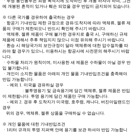
ㆍ투명 봉인봉투는 최종 목적지에 도착하신 후 개봉 하셔야 하며, 그전
에 개봉된 흔적이 있거나 훼손 되었을 경우 반입이 금지되어 있습니다.
※ 다른 국가를 경유하여 출국하는 경우
ㆍ항공기 기내반입 제한 규정으로 경유/도착지에 따라 액체류, 젤류 제
품의 구매가 제한되오니 반드시 확인해 주시기 바랍니다.
ㆍ액체류, 젤류 제품이 구매 불가한 경유지로 출국 시, 구매하신 규제
제품에 대해서 추후 책임지지 않으니 이점 유의해 주시기 바랍니다.
ㆍ환승 시 해당국가의 보안규정이 달라 액체류에 대한 압수절차를 따
라야 할 경우가 있으니, 이용하시는 항공사에 사전문의 해주시기 바랍
니다.
ㆍ수하물 처리가 원칙이며, 미사용한 새 제품은 수하물이 아닐 경우 반
입 불가합니다.
ㆍ개인이 소지한 물품은 아래의 개인 물품 기내반입조건을 충족해야
반입 가능합니다.
- 예외 1. 미국을 경유하실 경우
: 불투명용기 및 금속용기에 담긴 액체류, 젤류 제품은 반입
이 제한됩니다. 투명 용기에 담긴 제품만 구매 가능합니다.
- 예외 2. 경유 후 도착지가 미국령, 호주령, 캐나다, 버진아일랜드인
경우
위의 경우, 액체류, 젤류 상품을 구매하실 수 없습니다.
※ 개인 물품에 대한 기내반입조건
ㆍ1리터 규격의 투명 지퍼백 안에 용기를 보관 하셔야 반입 가능합니