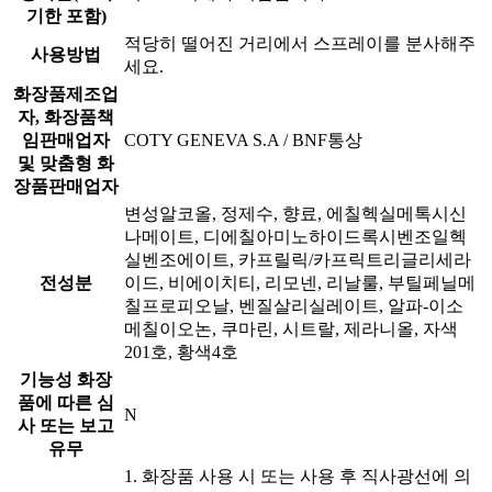
기한 포함)
적당히 떨어진 거리에서 스프레이를 분사해주
사용방법
세요.
화장품제조업
자, 화장품책
임판매업자
COTY GENEVA S.A / BNF통상
및 맞춤형 화
장품판매업자
변성알코올, 정제수, 향료, 에칠헥실메톡시신
나메이트, 디에칠아미노하이드록시벤조일헥
실벤조에이트, 카프릴릭/카프릭트리글리세라
전성분
이드, 비에이치티, 리모넨, 리날룰, 부틸페닐메
칠프로피오날, 벤질살리실레이트, 알파-이소
메칠이오논, 쿠마린, 시트랄, 제라니올, 자색
201호, 황색4호
기능성 화장
품에 따른 심
N
사 또는 보고
유무
1. 화장품 사용 시 또는 사용 후 직사광선에 의