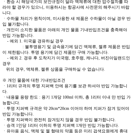
ㆍ환승 시 해당국가의 보안규정이 달라 액체류에 대한 압수절차를 따
라야 할 경우가 있으니, 이용하시는 항공사에 사전문의 해주시기 바랍
니다.
ㆍ수하물 처리가 원칙이며, 미사용한 새 제품은 수하물이 아닐 경우 반
입 불가합니다.
ㆍ개인이 소지한 물품은 아래의 개인 물품 기내반입조건을 충족해야
반입 가능합니다.
- 예외 1. 미국을 경유하실 경우
: 불투명용기 및 금속용기에 담긴 액체류, 젤류 제품은 반입
이 제한됩니다. 투명 용기에 담긴 제품만 구매 가능합니다.
- 예외 2. 경유 후 도착지가 미국령, 호주령, 캐나다, 버진아일랜드인
경우
위의 경우, 액체류, 젤류 상품을 구매하실 수 없습니다.
※ 개인 물품에 대한 기내반입조건
ㆍ1리터 규격의 투명 지퍼백 안에 용기를 보관 하셔야 반입 가능합니
다.
ㆍ내용물 용량 한도 : 용기 1개당 100ml 이하, 총 1리터 이내 만 반입 가
능합니다.
ㆍ투명 지퍼백 규격은 약 20cm*20cm 이어야 하며 지퍼가 잠겨 있어야
반입 가능합니다.
ㆍ투명 지퍼백이 완전히 잠겨있지 않을 경우 반입 불가합니다.
ㆍ승객 1인당 1리터 이하의 투명 지퍼백 1개만 반입 가능합니다.
ㆍ유아용 음식, 액체 및 젤 형태의 약품 등은 미리 검색요원에게 휴대