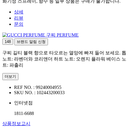
화기성 스프레이, 향수 등 일부 상품은 구매가 불가합니다.
상세
리뷰
문의
구찌 PERFUME
148
브랜드 알림 신청
구찌 길티 블랙 향으로 타오르는 열망에 빠져 들어 보세요. 톱
노트: 라벤더와 코리앤더 하트 노트: 오렌지 플라워 베이스 노
트: 파출리
더보기
REF NO. :
99240004955
SKU NO. :
102443200033
인터넷점
1811-6688
상품정보고시