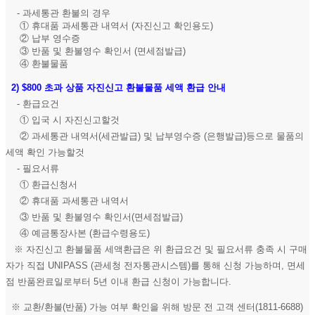
- 과세통관 환불의 경우
① 휴대품 과세통관 내역서 (자진신고 확인용도)
② 납부 영수증
③ 반품 및 환불영수 확인서 (면세점발급)
④ 환불물품
2)
$800 초과 상품 자진신고 환불물품 세액 환급 안내
- 환급요건
① 입국 시 자진신고할것
② 과세통관 내역서(세관발급) 및 납부영수증 (은행발급)등으로 물품의
세액 확인 가능할것
- 필요서류
① 환급신청서
② 휴대품 과세통관 내역서
③ 반품 및 환불영수 확인서(면세점발급)
④ 예금통장사본 (환급수령용도)
※ 자진신고 환불물품 세액환급은 위 환급요건 및 필요서류 충족 시 구매
자가 직접 UNIPASS (관세청 전자통관시스템)를 통해 신청 가능하며, 면세
점 반품완료일로부터 5년 이내 환급 신청이 가능합니다.
※ 교환/환불(반품) 가능 여부 확인을 위해 방문 전 고객 센터(1811-6688)