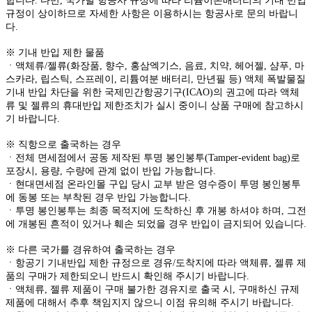
합니다. 다만, 국가별 항공사 규정에 따라 리튬이온배터리의 기내 반입
규정이 상이하므로 자세한 사항은 이용하시는 항공사로 문의 바랍니
다.
※ 기내 반입 제한 물품
ㆍ액체류/젤류(화장품, 향수, 홍삼엑기스, 음료, 치약, 헤어젤, 샴푸, 마
스카라, 립스틱, 스프레이, 리튬여분 배터리, 만년필 등) 액체 폭발물질
기내 반입 차단을 위한 국제민간항공기구(ICAO)의 권고에 따라 액체
류 및 젤류의 휴대반입 제한조치가 실시 중이니 상품 구매에 참고하시
기 바랍니다.
※ 직항으로 출국하는 경우
ㆍ전체 면세점에서 공동 제작된 투명 봉인봉투(Tamper-evident bag)로
포장시, 용량, 수량에 관계 없이 반입 가능합니다.
ㆍ현대면세점 온라인몰 구입 당시 교부 받은 영수증이 투명 봉인봉투
에 동봉 또는 부착된 경우 반입 가능합니다.
ㆍ투명 봉인봉투는 최종 목적지에 도착하신 후 개봉 하셔야 하며, 그전
에 개봉된 흔적이 있거나 훼손 되었을 경우 반입이 금지되어 있습니다.
※ 다른 국가를 경유하여 출국하는 경우
ㆍ항공기 기내반입 제한 규정으로 경유/도착지에 따라 액체류, 젤류 제
품의 구매가 제한되오니 반드시 확인해 주시기 바랍니다.
ㆍ액체류, 젤류 제품이 구매 불가한 경유지로 출국 시, 구매하신 규제
제품에 대해서 추후 책임지지 않으니 이점 유의해 주시기 바랍니다.