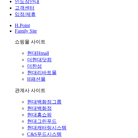
인도장안내
고객센터
입점/제휴
H.Point
Family Site
쇼핑몰 사이트
현대Hmall
더현대닷컴
더한섬
현대리바트몰
H패션몰
관계사 사이트
현대백화점그룹
현대백화점
현대홈쇼핑
현대그린푸드
현대캐터링시스템
C&S푸드시스템