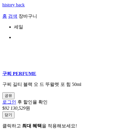
history back
홈
검색
장바구니
세일
구찌 PERFUME
구찌 길티 블랙 오 드 뚜왈렛 포 힘 50ml
공유
로그인
후 할인율 확인
$
92
130,529
원
닫기
클릭하고
최대 혜택
을 적용해보세요!