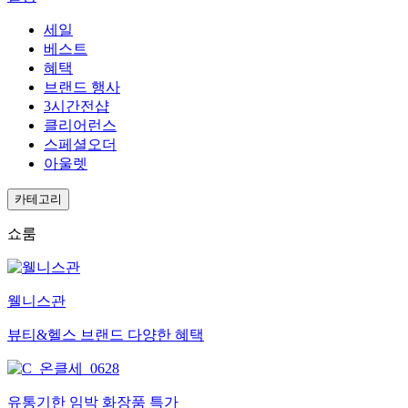
세일
베스트
혜택
브랜드 행사
3시간전샵
클리어런스
스페셜오더
아울렛
카테고리
쇼룸
웰니스관
뷰티&헬스 브랜드 다양한 혜택
유통기한 임박 화장품 특가