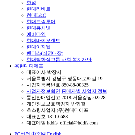
한섬
현대리바트
현대L&C
현대드림투어
현대퓨처넷
에버다임
현대바이오랜드
현대이지웰
벤디스(식권대장)
현대백화점그룹 사회 복지재단
㈜현대디에프
대표이사 박장서
서울특별시 강남구 영동대로82길 19
사업자등록번호 850-88-00325
사업자정보확인
판매자별 사업자 정보
통신판매업신고 2018-서울강남-02228
개인정보보호책임자 반형철
호스팅사업자 (주)현대디에프
대표번호 1811-6688
대표메일 hddfs_official@hddfs.com
PC버전
中文网
English