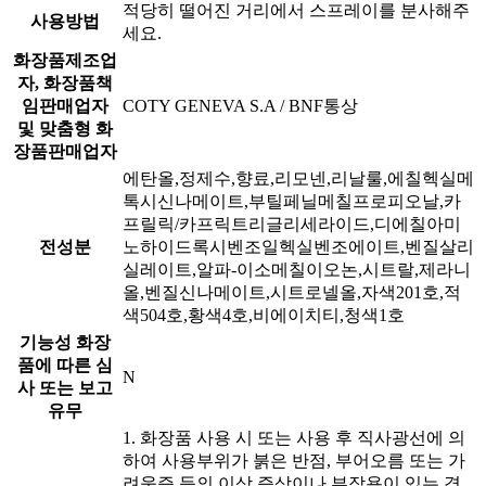
적당히 떨어진 거리에서 스프레이를 분사해주
사용방법
세요.
화장품제조업
자, 화장품책
임판매업자
COTY GENEVA S.A / BNF통상
및 맞춤형 화
장품판매업자
에탄올,정제수,향료,리모넨,리날룰,에칠헥실메
톡시신나메이트,부틸페닐메칠프로피오날,카
프릴릭/카프릭트리글리세라이드,디에칠아미
전성분
노하이드록시벤조일헥실벤조에이트,벤질살리
실레이트,알파-이소메칠이오논,시트랄,제라니
올,벤질신나메이트,시트로넬올,자색201호,적
색504호,황색4호,비에이치티,청색1호
기능성 화장
품에 따른 심
N
사 또는 보고
유무
1. 화장품 사용 시 또는 사용 후 직사광선에 의
하여 사용부위가 붉은 반점, 부어오름 또는 가
려움증 등의 이상 증상이나 부작용이 있는 경