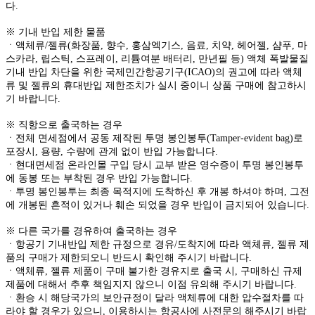
다.
※ 기내 반입 제한 물품
ㆍ액체류/젤류(화장품, 향수, 홍삼엑기스, 음료, 치약, 헤어젤, 샴푸, 마
스카라, 립스틱, 스프레이, 리튬여분 배터리, 만년필 등) 액체 폭발물질
기내 반입 차단을 위한 국제민간항공기구(ICAO)의 권고에 따라 액체
류 및 젤류의 휴대반입 제한조치가 실시 중이니 상품 구매에 참고하시
기 바랍니다.
※ 직항으로 출국하는 경우
ㆍ전체 면세점에서 공동 제작된 투명 봉인봉투(Tamper-evident bag)로
포장시, 용량, 수량에 관계 없이 반입 가능합니다.
ㆍ현대면세점 온라인몰 구입 당시 교부 받은 영수증이 투명 봉인봉투
에 동봉 또는 부착된 경우 반입 가능합니다.
ㆍ투명 봉인봉투는 최종 목적지에 도착하신 후 개봉 하셔야 하며, 그전
에 개봉된 흔적이 있거나 훼손 되었을 경우 반입이 금지되어 있습니다.
※ 다른 국가를 경유하여 출국하는 경우
ㆍ항공기 기내반입 제한 규정으로 경유/도착지에 따라 액체류, 젤류 제
품의 구매가 제한되오니 반드시 확인해 주시기 바랍니다.
ㆍ액체류, 젤류 제품이 구매 불가한 경유지로 출국 시, 구매하신 규제
제품에 대해서 추후 책임지지 않으니 이점 유의해 주시기 바랍니다.
ㆍ환승 시 해당국가의 보안규정이 달라 액체류에 대한 압수절차를 따
라야 할 경우가 있으니, 이용하시는 항공사에 사전문의 해주시기 바랍