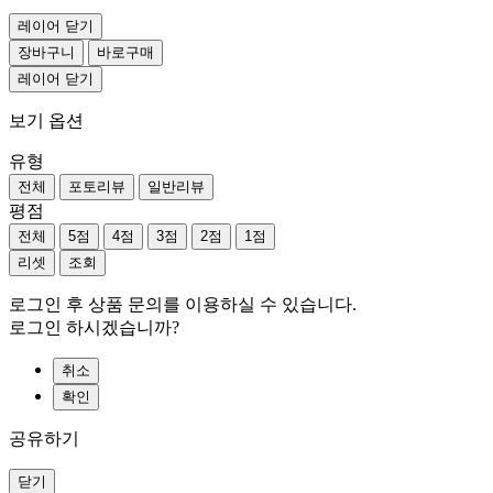
레이어 닫기
장바구니
바로구매
레이어 닫기
보기 옵션
유형
전체
포토리뷰
일반리뷰
평점
전체
5점
4점
3점
2점
1점
리셋
조회
로그인 후 상품 문의를 이용하실 수 있습니다.
로그인 하시겠습니까?
취소
확인
공유하기
닫기