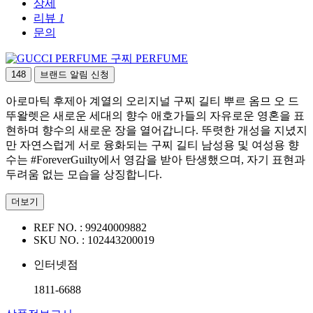
상세
리뷰
1
문의
구찌 PERFUME
148
브랜드 알림 신청
아로마틱 후제아 계열의 오리지널 구찌 길티 뿌르 옴므 오 드
뚜왈렛은 새로운 세대의 향수 애호가들의 자유로운 영혼을 표
현하며 향수의 새로운 장을 열어갑니다. 뚜렷한 개성을 지녔지
만 자연스럽게 서로 융화되는 구찌 길티 남성용 및 여성용 향
수는 #ForeverGuilty에서 영감을 받아 탄생했으며, 자기 표현과
두려움 없는 모습을 상징합니다.
더보기
REF NO. :
99240009882
SKU NO. :
102443200019
인터넷점
1811-6688