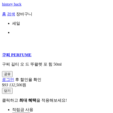
history back
홈
검색
장바구니
세일
구찌 PERFUME
구찌 길티 오 드 뚜왈렛 포 힘 50ml
공유
로그인
후 할인율 확인
$
93
132,506
원
닫기
클릭하고
최대 혜택
을 적용해보세요!
적립금 사용