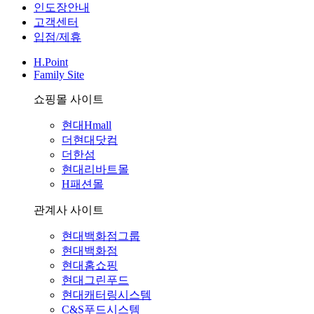
인도장안내
고객센터
입점/제휴
H.Point
Family Site
쇼핑몰 사이트
현대Hmall
더현대닷컴
더한섬
현대리바트몰
H패션몰
관계사 사이트
현대백화점그룹
현대백화점
현대홈쇼핑
현대그린푸드
현대캐터링시스템
C&S푸드시스템