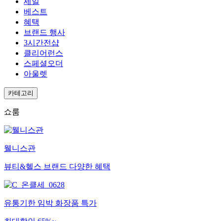
세일
베스트
혜택
브랜드 행사
3시간전샵
클리어런스
스페셜오더
아울렛
카테고리
쇼룸
웰니스관
뷰티&헬스 브랜드 다양한 혜택
유통기한 임박 화장품 특가