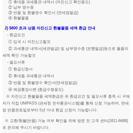
① 휴대품 과세통관 내역서 (자진신고 확인용도)
② 납부 영수증
③ 반품 및 환불영수 확인서 (면세점발급)
④ 환불물품
2)
$800 초과 상품 자진신고 환불물품 세액 환급 안내
- 환급요건
① 입국 시 자진신고할것
② 과세통관 내역서(세관발급) 및 납부영수증 (은행발급)등으로 물품의
세액 확인 가능할것
- 필요서류
① 환급신청서
② 휴대품 과세통관 내역서
③ 반품 및 환불영수 확인서(면세점발급)
④ 예금통장사본 (환급수령용도)
※ 자진신고 환불물품 세액환급은 위 환급요건 및 필요서류 충족 시 구매
자가 직접 UNIPASS (관세청 전자통관시스템)를 통해 신청 가능하며, 면세
점 반품완료일로부터 5년 이내 환급 신청이 가능합니다.
※ 교환/환불(반품) 가능 여부 확인을 위해 방문 전 고객 센터(1811-6688)
로 문의해 주시기 바랍니다.