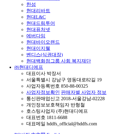
한섬
현대리바트
현대L&C
현대드림투어
현대퓨처넷
에버다임
현대바이오랜드
현대이지웰
벤디스(식권대장)
현대백화점그룹 사회 복지재단
㈜현대디에프
대표이사 박장서
서울특별시 강남구 영동대로82길 19
사업자등록번호 850-88-00325
사업자정보확인
판매자별 사업자 정보
통신판매업신고 2018-서울강남-02228
개인정보보호책임자 반형철
호스팅사업자 (주)현대디에프
대표번호 1811-6688
대표메일 hddfs_official@hddfs.com