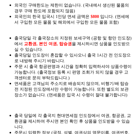
외국인 구매한도는 제한이 없습니다. (국내에서 생산된 물품의
경우 구매 한도에 포함되지 않음)
외국인의 한국 입국시 1인당 면세 금액은
$800
입니다. (면세에
서 구입한 모든 물품 및 해외에서 구입한 모든 물품 포함)
출국당일 각 출국장소의 지정된 보세구역 (공항 및 항만 인도장)
에서
교환권, 본인 여권, 탑승권
을
제시하시면
상품을 인도
받으
실
수 있습니다.
출국당일 인도장이 혼잡할 수 있사오니 출국 1시간 전 인도장으
로 내방해 주시기 바랍니다.
주문 시 출국 항공편명과 시간을 정확히 입력하셔야 상품수령이
가능합니다.
(출국정보 등록 시 편명 조회가 되지 않을 경우 고
객센터로 문의 부탁드립니다.)
면세품은 고객님의 주소지로 배송되지 않으며, 비행기/배 탑승
전 지정된 인도장에서만 수령이 가능합니다. 또한 별도의 보관
장소가 없습니다. (면세품은 입국 시 수령이 절대 불가합니다)
출국 당일에 각 출국지 현대면세점 인도장에서 여권, 항공권, 교
환권을 제시하여 주시면 본인 확인 후 상품을 인도받을 수 있습
니다.
주문시 입력한 정보 (국적, 성별, 여권상의 영문이름, 여권번호,