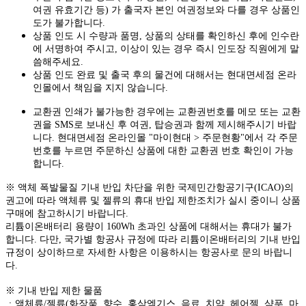
여권 유효기간 등) 가 출국자 본인 여권정보와 다를 경우 상품인
도가 불가합니다.
상품 인도 시 수량과 품명, 상품의 상태를 확인하신 후에 인수란
에 서명하여 주시고, 이상이 있는 경우 즉시 인도장 직원에게 말
씀해주세요.
상품 인도 완료 및 출국 후의 물건에 대해서는 현대면세점 온라
인몰에서 책임을 지지 않습니다.
교환권 인쇄가 불가능한 경우에는 교환권번호를 메모 또는 교환
권을 SMS로 보내신 후 여권, 탑승권과 함께 제시해주시기 바랍
니다. 현대면세점 온라인몰 "마이현대 > 주문현황"에서 각 주문
번호를 누르면 주문하신 상품에 대한 교환권 번호 확인이 가능
합니다.
※ 액체 폭발물질 기내 반입 차단을 위한 국제민간항공기구(ICAO)의
권고에 따라 액체류 및 젤류의 휴대 반입 제한조치가 실시 중이니 상품
구매에 참고하시기 바랍니다.
리튬이온배터리 용량이 160Wh 초과인 상품에 대해서는 휴대가 불가
합니다. 다만, 국가별 항공사 규정에 따라 리튬이온배터리의 기내 반입
규정이 상이하므로 자세한 사항은 이용하시는 항공사로 문의 바랍니
다.
※ 기내 반입 제한 물품
ㆍ액체류/젤류(화장품, 향수, 홍삼엑기스, 음료, 치약, 헤어젤, 샴푸, 마