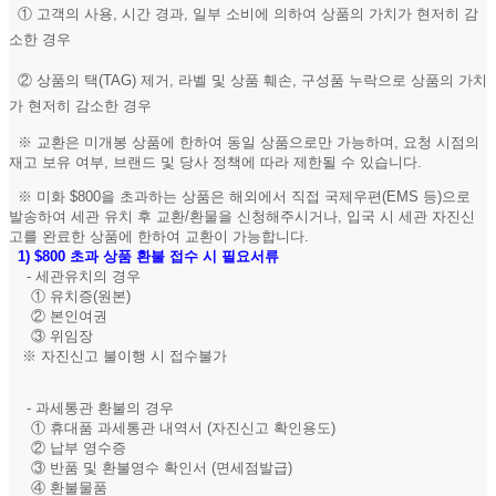
① 고객의 사용, 시간 경과, 일부 소비에 의하여 상품의 가치가 현저히 감
소한 경우
② 상품의 택(TAG) 제거, 라벨 및 상품 훼손, 구성품 누락으로 상품의 가치
가 현저히 감소한 경우
※ 교환은 미개봉 상품에 한하여 동일 상품으로만 가능하며, 요청 시점의
재고 보유 여부, 브랜드 및 당사 정책에 따라 제한될 수 있습니다.
※ 미화 $800을 초과하는 상품은 해외에서 직접 국제우편(EMS 등)으로
발송하여 세관 유치 후 교환/환물을 신청해주시거나, 입국 시 세관 자진신
고를 완료한 상품에 한하여 교환이 가능합니다.
1)
$800 초과 상품 환불 접수 시 필요서류
- 세관유치의 경우
① 유치증(원본)
② 본인여권
③ 위임장
※ 자진신고 불이행 시 접수불가
- 과세통관 환불의 경우
① 휴대품 과세통관 내역서 (자진신고 확인용도)
② 납부 영수증
③ 반품 및 환불영수 확인서 (면세점발급)
④ 환불물품