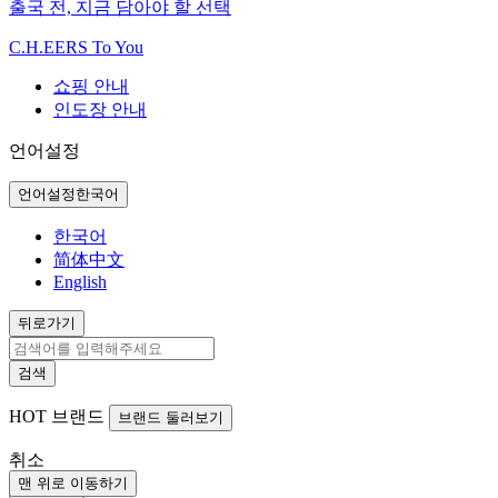
출국 전, 지금 담아야 할 선택
C.H.EERS To You
쇼핑 안내
인도장 안내
언어설정
언어설정
한국어
한국어
简体中文
English
뒤로가기
검색
HOT
브랜드
브랜드 둘러보기
취소
맨 위로 이동하기
뒤로가기