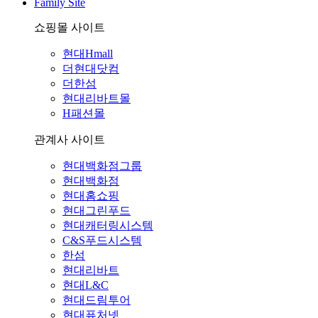
Family Site
쇼핑몰 사이트
현대Hmall
더현대닷컴
더한섬
현대리바트몰
H패션몰
관계사 사이트
현대백화점그룹
현대백화점
현대홈쇼핑
현대그린푸드
현대캐터링시스템
C&S푸드시스템
한섬
현대리바트
현대L&C
현대드림투어
현대퓨처넷