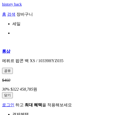
history back
홈
검색
장바구니
세일
롱샴
에퓌르 팝콘 백 XS / 10339HYZ035
공유
$
460
30
%
$
322
458,785
원
닫기
로그인
하고
최대 혜택
을 적용해보세요
결제혜택