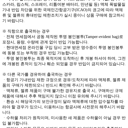
스카라, 립스틱, 스프레이, 리튬여분 배터리, 만년필 등) 액체 폭발물질
기내 반입 차단을 위한 국제민간항공기구(ICAO)의 권고에 따라 액체
류 및 젤류의 휴대반입 제한조치가 실시 중이니 상품 구매에 참고하시
기 바랍니다.
※ 직항으로 출국하는 경우
ㆍ전체 면세점에서 공동 제작된 투명 봉인봉투(Tamper-evident bag)로
포장시, 용량, 수량에 관계 없이 반입 가능합니다.
ㆍ현대면세점 온라인몰 구입 당시 교부 받은 영수증이 투명 봉인봉투
에 동봉 또는 부착된 경우 반입 가능합니다.
ㆍ투명 봉인봉투는 최종 목적지에 도착하신 후 개봉 하셔야 하며, 그전
에 개봉된 흔적이 있거나 훼손 되었을 경우 반입이 금지되어 있습니다.
※ 다른 국가를 경유하여 출국하는 경우
ㆍ항공기 기내반입 제한 규정으로 경유/도착지에 따라 액체류, 젤류 제
품의 구매가 제한되오니 반드시 확인해 주시기 바랍니다.
ㆍ액체류, 젤류 제품이 구매 불가한 경유지로 출국 시, 구매하신 규제
제품에 대해서 추후 책임지지 않으니 이점 유의해 주시기 바랍니다.
ㆍ환승 시 해당국가의 보안규정이 달라 액체류에 대한 압수절차를 따
라야 할 경우가 있으니, 이용하시는 항공사에 사전문의 해주시기 바랍
니다.
ㆍ수하물 처리가 원칙이며, 미사용한 새 제품은 수하물이 아닐 경우 반
입 불가합니다.