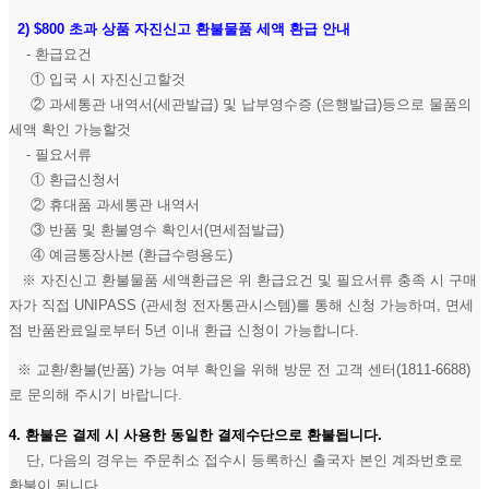
2)
$800 초과 상품 자진신고 환불물품 세액 환급 안내
- 환급요건
① 입국 시 자진신고할것
② 과세통관 내역서(세관발급) 및 납부영수증 (은행발급)등으로 물품의
세액 확인 가능할것
- 필요서류
① 환급신청서
② 휴대품 과세통관 내역서
③ 반품 및 환불영수 확인서(면세점발급)
④ 예금통장사본 (환급수령용도)
※ 자진신고 환불물품 세액환급은 위 환급요건 및 필요서류 충족 시 구매
자가 직접 UNIPASS (관세청 전자통관시스템)를 통해 신청 가능하며, 면세
점 반품완료일로부터 5년 이내 환급 신청이 가능합니다.
※ 교환/환불(반품) 가능 여부 확인을 위해 방문 전 고객 센터(1811-6688)
로 문의해 주시기 바랍니다.
4. 환불은 결제 시 사용한 동일한 결제수단으로 환불됩니다.
단, 다음의 경우는 주문취소 접수시 등록하신 출국자 본인 계좌번호로
환불이 됩니다.