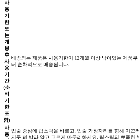
사
용
기
한
또
는
개
봉
후
배송되는 제품은 사용기한이 12개월 이상 남아있는 제품부
사
터 순차적으로 배송됩니다.
용
기
간
(소
비
기
한
포
함)
사
입술 중심에 립스틱을 바르고, 입술 가장자리를 향해 미끄
용
지듯 펴 발라 얇고 고르게 마무리하세요. 립스틱의 뾰족한 