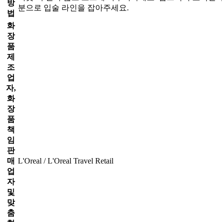
방
분으로 입술 라인을 잡아주세요.
법
화
장
품
제
조
업
자,
화
장
품
책
임
판
매
L'Oreal / L'Oreal Travel Retail
업
자
및
맞
춤