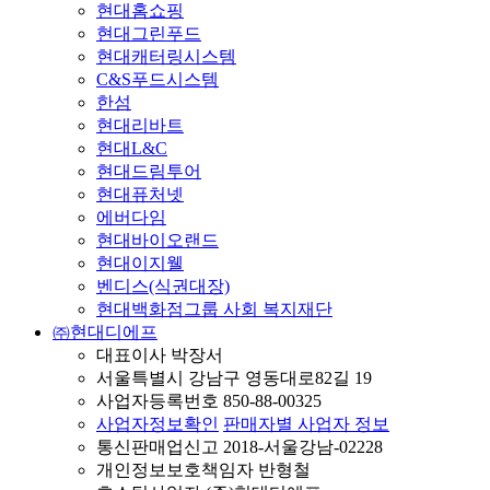
현대홈쇼핑
현대그린푸드
현대캐터링시스템
C&S푸드시스템
한섬
현대리바트
현대L&C
현대드림투어
현대퓨처넷
에버다임
현대바이오랜드
현대이지웰
벤디스(식권대장)
현대백화점그룹 사회 복지재단
㈜현대디에프
대표이사 박장서
서울특별시 강남구 영동대로82길 19
사업자등록번호 850-88-00325
사업자정보확인
판매자별 사업자 정보
통신판매업신고 2018-서울강남-02228
개인정보보호책임자 반형철