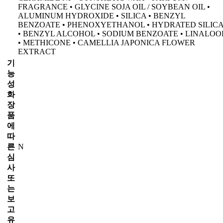
FRAGRANCE • GLYCINE SOJA OIL / SOYBEAN OIL •
ALUMINUM HYDROXIDE • SILICA • BENZYL
BENZOATE • PHENOXYETHANOL • HYDRATED SILIC
• BENZYL ALCOHOL • SODIUM BENZOATE • LINALOO
• METHICONE • CAMELLIA JAPONICA FLOWER
EXTRACT
기
능
성
화
장
품
에
따
른
N
심
사
또
는
보
고
유