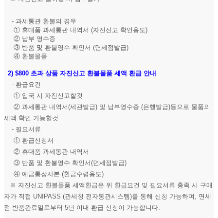
- 과세통관 환불의 경우
① 휴대품 과세통관 내역서 (자진신고 확인용도)
② 납부 영수증
③ 반품 및 환불영수 확인서 (면세점발급)
④ 환불물품
2)
$800 초과 상품 자진신고 환불물품 세액 환급 안내
- 환급요건
① 입국 시 자진신고할것
② 과세통관 내역서(세관발급) 및 납부영수증 (은행발급)등으로 물품의
세액 확인 가능할것
- 필요서류
① 환급신청서
② 휴대품 과세통관 내역서
③ 반품 및 환불영수 확인서(면세점발급)
④ 예금통장사본 (환급수령용도)
※ 자진신고 환불물품 세액환급은 위 환급요건 및 필요서류 충족 시 구매
자가 직접 UNIPASS (관세청 전자통관시스템)를 통해 신청 가능하며, 면세
점 반품완료일로부터 5년 이내 환급 신청이 가능합니다.