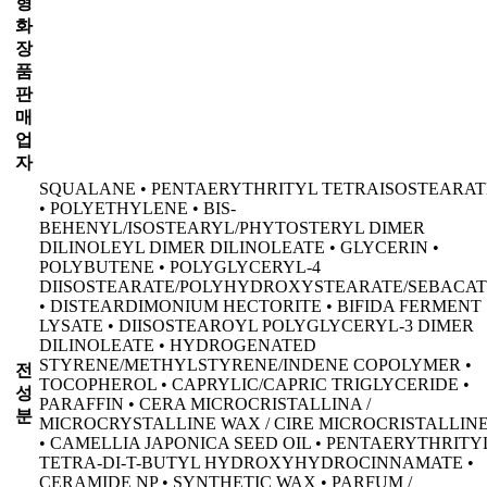
형
화
장
품
판
매
업
자
SQUALANE • PENTAERYTHRITYL TETRAISOSTEARAT
• POLYETHYLENE • BIS-
BEHENYL/ISOSTEARYL/PHYTOSTERYL DIMER
DILINOLEYL DIMER DILINOLEATE • GLYCERIN •
POLYBUTENE • POLYGLYCERYL-4
DIISOSTEARATE/POLYHYDROXYSTEARATE/SEBACAT
• DISTEARDIMONIUM HECTORITE • BIFIDA FERMENT
LYSATE • DIISOSTEAROYL POLYGLYCERYL-3 DIMER
DILINOLEATE • HYDROGENATED
STYRENE/METHYLSTYRENE/INDENE COPOLYMER •
전
TOCOPHEROL • CAPRYLIC/CAPRIC TRIGLYCERIDE •
성
PARAFFIN • CERA MICROCRISTALLINA /
분
MICROCRYSTALLINE WAX / CIRE MICROCRISTALLIN
• CAMELLIA JAPONICA SEED OIL • PENTAERYTHRITY
TETRA-DI-T-BUTYL HYDROXYHYDROCINNAMATE •
CERAMIDE NP • SYNTHETIC WAX • PARFUM /