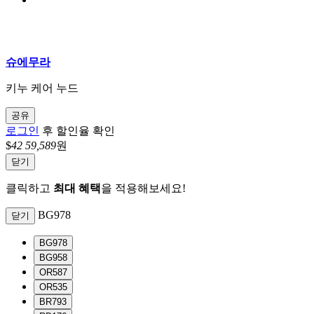
슈에무라
키누 케어 누드
공유
로그인
후 할인율 확인
$
42
59,589
원
닫기
클릭하고
최대 혜택
을 적용해보세요!
BG978
닫기
BG978
BG958
OR587
OR535
BR793