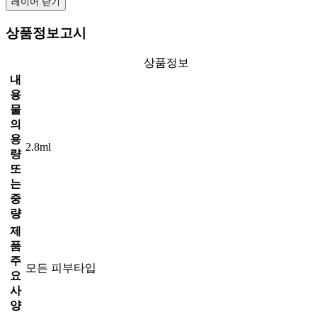
레이어 닫기
상품정보고시
상품정보
내
용
물
의
용
2.8ml
량
또
는
중
량
제
품
주
모든 피부타입
요
사
양