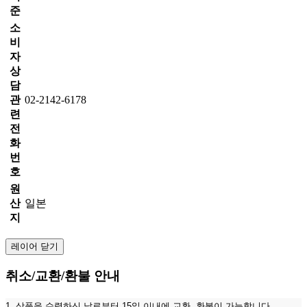
준
소
비
자
상
담
관
02-2142-6178
련
전
화
번
호
원
산
일본
지
레이어 닫기
취소/교환/환불 안내
1. 상품을 수령하신 날로부터 15일 이내에 교환, 환불이 가능합니다.