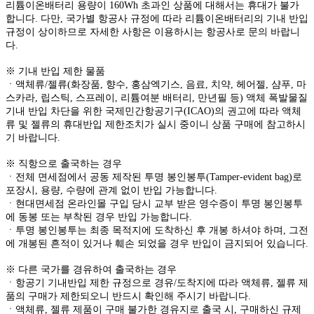
리튬이온배터리 용량이 160Wh 초과인 상품에 대해서는 휴대가 불가
합니다. 다만, 국가별 항공사 규정에 따라 리튬이온배터리의 기내 반입
규정이 상이하므로 자세한 사항은 이용하시는 항공사로 문의 바랍니
다.
※ 기내 반입 제한 물품
ㆍ액체류/젤류(화장품, 향수, 홍삼엑기스, 음료, 치약, 헤어젤, 샴푸, 마
스카라, 립스틱, 스프레이, 리튬여분 배터리, 만년필 등) 액체 폭발물질
기내 반입 차단을 위한 국제민간항공기구(ICAO)의 권고에 따라 액체
류 및 젤류의 휴대반입 제한조치가 실시 중이니 상품 구매에 참고하시
기 바랍니다.
※ 직항으로 출국하는 경우
ㆍ전체 면세점에서 공동 제작된 투명 봉인봉투(Tamper-evident bag)로
포장시, 용량, 수량에 관계 없이 반입 가능합니다.
ㆍ현대면세점 온라인몰 구입 당시 교부 받은 영수증이 투명 봉인봉투
에 동봉 또는 부착된 경우 반입 가능합니다.
ㆍ투명 봉인봉투는 최종 목적지에 도착하신 후 개봉 하셔야 하며, 그전
에 개봉된 흔적이 있거나 훼손 되었을 경우 반입이 금지되어 있습니다.
※ 다른 국가를 경유하여 출국하는 경우
ㆍ항공기 기내반입 제한 규정으로 경유/도착지에 따라 액체류, 젤류 제
품의 구매가 제한되오니 반드시 확인해 주시기 바랍니다.
ㆍ액체류, 젤류 제품이 구매 불가한 경유지로 출국 시, 구매하신 규제