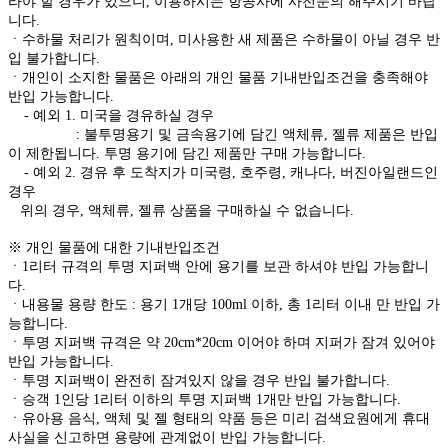
라야 할 경우가 있으니, 이용하시는 항공사에 사전문의 해주시기 바랍
니다.
ㆍ수하물 처리가 원칙이며, 미사용한 새 제품은 수하물이 아닐 경우 반
입 불가합니다.
ㆍ개인이 소지한 물품은 아래의 개인 물품 기내반입조건을 충족해야
반입 가능합니다.
- 예외 1. 미국을 경유하실 경우
: 불투명용기 및 금속용기에 담긴 액체류, 젤류 제품은 반입
이 제한됩니다. 투명 용기에 담긴 제품만 구매 가능합니다.
- 예외 2. 경유 후 도착지가 미국령, 호주령, 캐나다, 버진아일랜드인
경우
위의 경우, 액체류, 젤류 상품을 구매하실 수 없습니다.
※ 개인 물품에 대한 기내반입조건
ㆍ1리터 규격의 투명 지퍼백 안에 용기를 보관 하셔야 반입 가능합니
다.
ㆍ내용물 용량 한도 : 용기 1개당 100ml 이하, 총 1리터 이내 만 반입 가
능합니다.
ㆍ투명 지퍼백 규격은 약 20cm*20cm 이어야 하며 지퍼가 잠겨 있어야
반입 가능합니다.
ㆍ투명 지퍼백이 완전히 잠겨있지 않을 경우 반입 불가합니다.
ㆍ승객 1인당 1리터 이하의 투명 지퍼백 1개만 반입 가능합니다.
ㆍ유아용 음식, 액체 및 젤 형태의 약품 등은 미리 검색요원에게 휴대
사실을 신고하면 용량에 관계없이 반입 가능합니다.