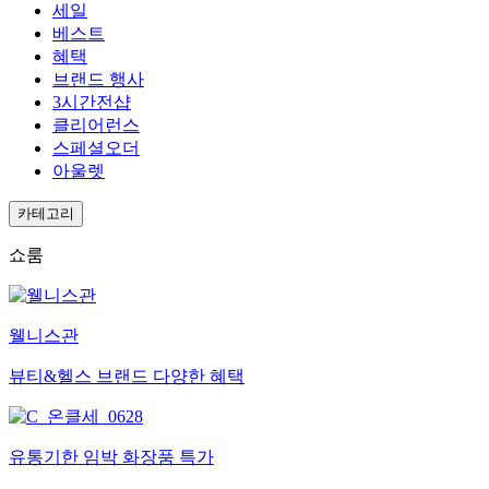
세일
베스트
혜택
브랜드 행사
3시간전샵
클리어런스
스페셜오더
아울렛
카테고리
쇼룸
웰니스관
뷰티&헬스 브랜드 다양한 혜택
유통기한 임박 화장품 특가