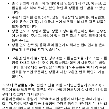
출국 당일에 각 출국지 현대면세점 인도장에서 여권, 항공권, 교
환권을 제시하여 주시면 본인 확인 후 상품을 인도받을 수 있습
니다.
주문시 입력한 정보 (국적, 성별, 여권상의 영문이름, 여권번호,
여권 유효기간 등) 가 출국자 본인 여권정보와 다를 경우 상품인
도가 불가합니다.
상품 인도 시 수량과 품명, 상품의 상태를 확인하신 후에 인수란
에 서명하여 주시고, 이상이 있는 경우 즉시 인도장 직원에게 말
씀해주세요.
상품 인도 완료 및 출국 후의 물건에 대해서는 현대면세점 온라
인몰에서 책임을 지지 않습니다.
교환권 인쇄가 불가능한 경우에는 교환권번호를 메모 또는 교환
권을 SMS로 보내신 후 여권, 탑승권과 함께 제시해주시기 바랍
니다. 현대면세점 온라인몰 "마이현대 > 주문현황"에서 각 주문
번호를 누르면 주문하신 상품에 대한 교환권 번호 확인이 가능
합니다.
※ 액체 폭발물질 기내 반입 차단을 위한 국제민간항공기구(ICAO)의
권고에 따라 액체류 및 젤류의 휴대 반입 제한조치가 실시 중이니 상품
구매에 참고하시기 바랍니다.
리튬이온배터리 용량이 160Wh 초과인 상품에 대해서는 휴대가 불가
합니다. 다만, 국가별 항공사 규정에 따라 리튬이온배터리의 기내 반입
규정이 상이하므로 자세한 사항은 이용하시는 항공사로 문의 바랍니