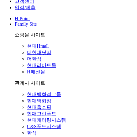
고객센터
입점/제휴
H.Point
Family Site
쇼핑몰 사이트
현대Hmall
더현대닷컴
더한섬
현대리바트몰
H패션몰
관계사 사이트
현대백화점그룹
현대백화점
현대홈쇼핑
현대그린푸드
현대캐터링시스템
C&S푸드시스템
한섬