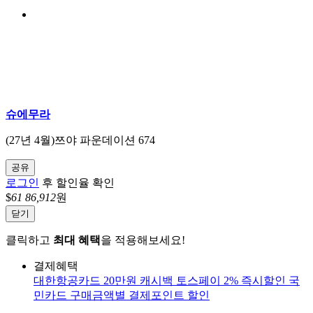
슈에무라
(27년 4월)쯔야 파운데이션 674
공유
로그인
후 할인율 확인
$
61
86,912
원
닫기
클릭하고
최대 혜택
을 적용해보세요!
결제혜택
대한항공카드 20만원 캐시백
토스페이 2% 즉시할인
국
민카드 구매금액별 결제포인트 할인