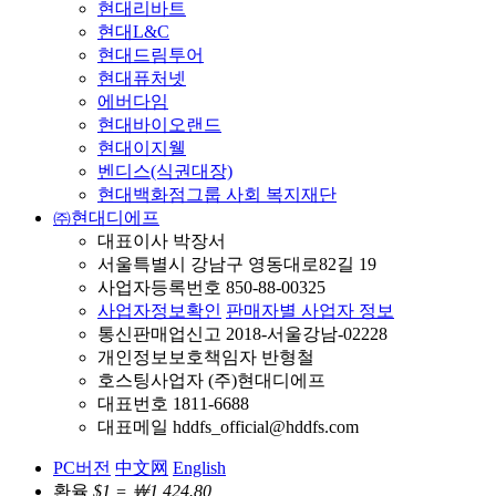
현대리바트
현대L&C
현대드림투어
현대퓨처넷
에버다임
현대바이오랜드
현대이지웰
벤디스(식권대장)
현대백화점그룹 사회 복지재단
㈜현대디에프
대표이사 박장서
서울특별시 강남구 영동대로82길 19
사업자등록번호 850-88-00325
사업자정보확인
판매자별 사업자 정보
통신판매업신고 2018-서울강남-02228
개인정보보호책임자 반형철
호스팅사업자 (주)현대디에프
대표번호 1811-6688
대표메일 hddfs_official@hddfs.com
PC버전
中文网
English
환율
$1 = ￦1,424.80