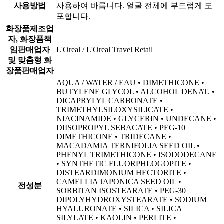
사용방법
사용하여 바릅니다. 얼굴 전체에 부드럽게 도
포합니다.
화장품제조업
자, 화장품책
임판매업자
L'Oreal / L'Oreal Travel Retail
및 맞춤형 화
장품판매업자
AQUA / WATER / EAU • DIMETHICONE •
BUTYLENE GLYCOL • ALCOHOL DENAT. •
DICAPRYLYL CARBONATE •
TRIMETHYLSILOXYSILICATE •
NIACINAMIDE • GLYCERIN • UNDECANE •
DIISOPROPYL SEBACATE • PEG-10
DIMETHICONE • TRIDECANE •
MACADAMIA TERNIFOLIA SEED OIL •
PHENYL TRIMETHICONE • ISODODECANE
• SYNTHETIC FLUORPHLOGOPITE •
DISTEARDIMONIUM HECTORITE •
CAMELLIA JAPONICA SEED OIL •
전성분
SORBITAN ISOSTEARATE • PEG-30
DIPOLYHYDROXYSTEARATE • SODIUM
HYALURONATE • SILICA • SILICA
SILYLATE • KAOLIN • PERLITE •