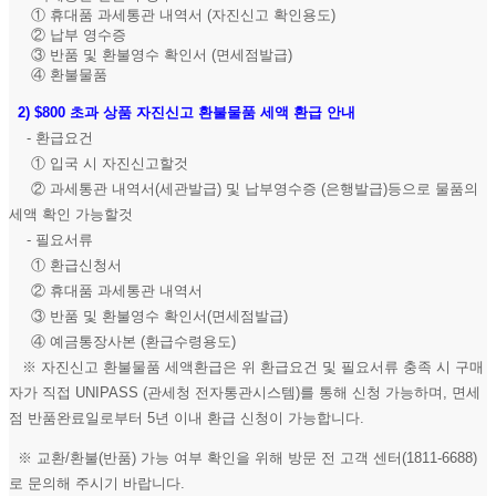
① 휴대품 과세통관 내역서 (자진신고 확인용도)
② 납부 영수증
③ 반품 및 환불영수 확인서 (면세점발급)
④ 환불물품
2)
$800 초과 상품 자진신고 환불물품 세액 환급 안내
- 환급요건
① 입국 시 자진신고할것
② 과세통관 내역서(세관발급) 및 납부영수증 (은행발급)등으로 물품의
세액 확인 가능할것
- 필요서류
① 환급신청서
② 휴대품 과세통관 내역서
③ 반품 및 환불영수 확인서(면세점발급)
④ 예금통장사본 (환급수령용도)
※ 자진신고 환불물품 세액환급은 위 환급요건 및 필요서류 충족 시 구매
자가 직접 UNIPASS (관세청 전자통관시스템)를 통해 신청 가능하며, 면세
점 반품완료일로부터 5년 이내 환급 신청이 가능합니다.
※ 교환/환불(반품) 가능 여부 확인을 위해 방문 전 고객 센터(1811-6688)
로 문의해 주시기 바랍니다.