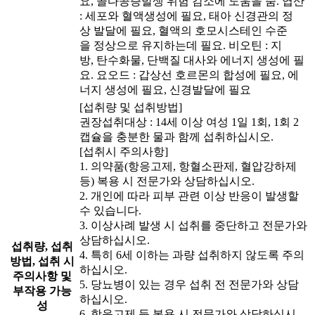
요, 골다공증발생 위험 감소에 도움을 줌. 엽산
: 세포와 혈액생성에 필요, 태아 신경관의 정
상 발달에 필요, 혈액의 호모시스테인 수준
을 정상으로 유지하는데 필요. 비오틴 : 지
방, 탄수화물, 단백질 대사와 에너지 생성에 필
요. 요오드 : 갑상선 호르몬의 합성에 필요, 에
너지 생성에 필요, 신경발달에 필요
[섭취량 및 섭취방법]
권장섭취대상 : 14세 이상 여성 1일 1회, 1회 2
캡슐을 충분한 물과 함께 섭취하십시오.
[섭취시 주의사항]
1. 의약품(항응고제, 항혈소판제, 혈압강하제
등) 복용 시 전문가와 상담하십시오.
2. 개인에 따라 피부 관련 이상 반응이 발생할
수 있습니다.
3. 이상사례 발생 시 섭취를 중단하고 전문가와
상담하십시오.
섭취량, 섭취
4. 특히 6세 이하는 과량 섭취하지 않도록 주의
방법, 섭취 시
하십시오.
주의사항 및
5. 당뇨병이 있는 경우 섭취 전 전문가와 상담
부작용 가능
하십시오.
성
6. 항응고제 등 복용 시 전문가와 상담하십시