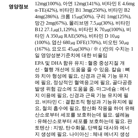
12mg(100%), 아연 12mg(141%), 비타민 E 4.6mg
영양정보
α-TE(42%), 비타민 B1 3mg(250%), 비타민 B2
4mg(286%), 크롬 15㎍(50%), 구리 1mg(125%),
망간 2mg(67%), 몰리브덴 7.5㎍(30%), 비타민
B12 27.1㎍(1,129%), 비타민 K 70㎍(100%), 비
타민 A 350㎍ RAE(50%), 비타민 D 10㎍
(100%), 엽산 680㎍ DFE(170%), 비오틴 50㎍
(167%), 요오드 45㎍(30%) / ※ ( )안의 수치는 1
일 영양성분기준치에 대한 비율임
EPA 및 DHA 함유 유지 : 혈중 중성지질 개
선 · 혈행 개선에 도움을 줄 수 있음. 칼슘 : 뼈
와 치아 형성에 필요, 신경과 근육 기능 유지
에 필요, 정상적인 혈액응고에 필요, 골다공증
발생 위험 감소에 도움을 줌. 마그네슘 : 에너
지 이용에 필요, 신경과 근육 기능 유지에 필
요. 비타민 C : 결합조직 형성과 기능유지에 필
요, 철의 흡수에 필요, 항산화 작용을 하여 유해
산소로부터 세포를 보호하는데 필요. 셀레늄
: 유해산소로부터 세포를 보호하는데 필요. 판
토텐산 : 지방, 탄수화물, 단백질 대사와 에너
지 생성에 필요. 나이아신 : 체내 에너지 생성