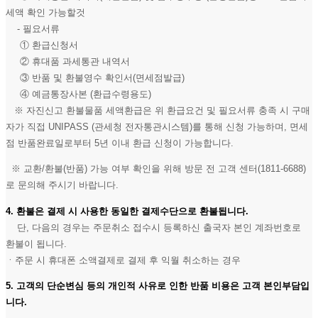
세액 확인 가능할것
- 필요서류
① 환급신청서
② 휴대품 과세통관 내역서
③ 반품 및 환불영수 확인서(면세점발급)
④ 예금통장사본 (환급수령용도)
※ 자진신고 환불물품 세액환급은 위 환급요건 및 필요서류 충족 시 구매
자가 직접 UNIPASS (관세청 전자통관시스템)를 통해 신청 가능하며, 면세
점 반품완료일로부터 5년 이내 환급 신청이 가능합니다.
※ 교환/환불(반품) 가능 여부 확인을 위해 방문 전 고객 센터(1811-6688)
로 문의해 주시기 바랍니다.
4. 환불은 결제 시 사용한 동일한 결제수단으로 환불됩니다.
단, 다음의 경우는 주문취소 접수시 등록하신 출국자 본인 계좌번호로
환불이 됩니다.
ㆍ주문 시 휴대폰 소액결제로 결제 후 익월 취소하는 경우
5. 고객의 단순변심 등의 개인적 사유로 인한 반품 비용은 고객 본인부담입
니다.