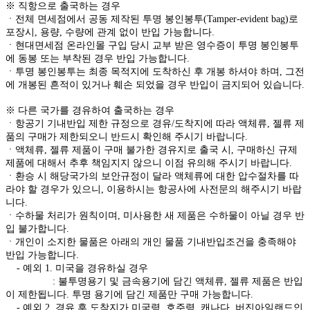
※ 직항으로 출국하는 경우
ㆍ전체 면세점에서 공동 제작된 투명 봉인봉투(Tamper-evident bag)로
포장시, 용량, 수량에 관계 없이 반입 가능합니다.
ㆍ현대면세점 온라인몰 구입 당시 교부 받은 영수증이 투명 봉인봉투
에 동봉 또는 부착된 경우 반입 가능합니다.
ㆍ투명 봉인봉투는 최종 목적지에 도착하신 후 개봉 하셔야 하며, 그전
에 개봉된 흔적이 있거나 훼손 되었을 경우 반입이 금지되어 있습니다.
※ 다른 국가를 경유하여 출국하는 경우
ㆍ항공기 기내반입 제한 규정으로 경유/도착지에 따라 액체류, 젤류 제
품의 구매가 제한되오니 반드시 확인해 주시기 바랍니다.
ㆍ액체류, 젤류 제품이 구매 불가한 경유지로 출국 시, 구매하신 규제
제품에 대해서 추후 책임지지 않으니 이점 유의해 주시기 바랍니다.
ㆍ환승 시 해당국가의 보안규정이 달라 액체류에 대한 압수절차를 따
라야 할 경우가 있으니, 이용하시는 항공사에 사전문의 해주시기 바랍
니다.
ㆍ수하물 처리가 원칙이며, 미사용한 새 제품은 수하물이 아닐 경우 반
입 불가합니다.
ㆍ개인이 소지한 물품은 아래의 개인 물품 기내반입조건을 충족해야
반입 가능합니다.
- 예외 1. 미국을 경유하실 경우
: 불투명용기 및 금속용기에 담긴 액체류, 젤류 제품은 반입
이 제한됩니다. 투명 용기에 담긴 제품만 구매 가능합니다.
- 예외 2. 경유 후 도착지가 미국령, 호주령, 캐나다, 버진아일랜드인