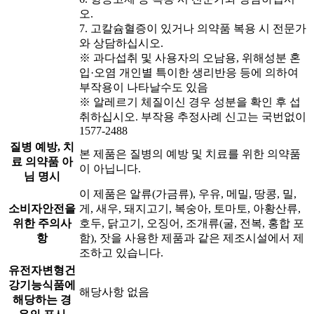
오.
7. 고칼슘혈증이 있거나 의약품 복용 시 전문가
와 상담하십시오.
※ 과다섭취 및 사용자의 오남용, 위해성분 혼
입·오염 개인별 특이한 생리반응 등에 의하여
부작용이 나타날수도 있음
※ 알레르기 체질이신 경우 성분을 확인 후 섭
취하십시오. 부작용 추정사례 신고는 국번없이
1577-2488
질병 예방, 치
본 제품은 질병의 예방 및 치료를 위한 의약품
료 의약품 아
이 아닙니다.
님 명시
이 제품은 알류(가금류), 우유, 메밀, 땅콩, 밀,
소비자안전을
게, 새우, 돼지고기, 복숭아, 토마토, 아황산류,
위한 주의사
호두, 닭고기, 오징어, 조개류(굴, 전복, 홍합 포
항
함), 잣을 사용한 제품과 같은 제조시설에서 제
조하고 있습니다.
유전자변형건
강기능식품에
해당사항 없음
해당하는 경