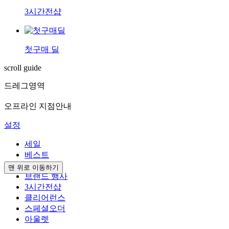
3시간전샵
첫구매 딜
scroll guide
드레그영역
오프라인 지점안내
설정
세일
베스트
혜택
맨 위로 이동하기
브랜드 행사
3시간전샵
클리어런스
스페셜오더
아울렛