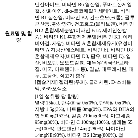
틴산아미드, 비타민 B6 염산염, 푸마르산제일
철, 산화아연, dl-α-토코페릴아세테이트, 비타
민 B1 질산염, 비타민 B2, 건조효모(크롬), 글루
콘산동, 황산망간, 건조효모(몰리브덴), 비타민
B12 혼합제제분말(비타민 B12, 제이인산칼
원료명 및 함
슘), 비타민 K1 혼합제제분말(비타민 K1, 아라
량
비아검, 자당), 비타민 A 혼합제제유지(유성비
타민 A 지방산에스테르, 비타민 E), 비타민 D3
혼합제제유지(비타민 D3, 팜유, 비타민 E), 엽
산, 비오틴, 요오드칼륨, 대두유(외국산/브라
질, 미국, 아르헨티나 등), 밀납, 대두레시틴, 대
두, 고등어, 쇠고기 함유
[캡슐기제] 젤라틴(우피), 글리세린, D-소비톨
액, 카카오색소
[1일 섭취량 당 함량]
열량 15kcal, 탄수화물 0g(0%), 단백질 0g(0%),
지방 1.5g(3%), 나트륨 0mg(0%), EPA와 DHA의
합 500mg(152%), 칼슘 210mg(30%), 마그네슘
95mg(30%), 비타민 C 100mg(100%), 셀레늄 55
㎍(100%), 판토텐산 14mg(280%), 나이아신
14mgNE(93%), 비타민 B6 12mg(800%), 철