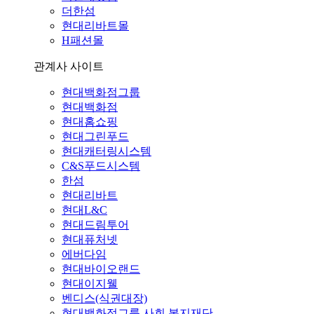
더한섬
현대리바트몰
H패션몰
관계사 사이트
현대백화점그룹
현대백화점
현대홈쇼핑
현대그린푸드
현대캐터링시스템
C&S푸드시스템
한섬
현대리바트
현대L&C
현대드림투어
현대퓨처넷
에버다임
현대바이오랜드
현대이지웰
벤디스(식권대장)
현대백화점그룹 사회 복지재단