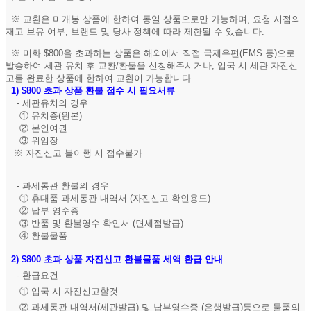
※ 교환은 미개봉 상품에 한하여 동일 상품으로만 가능하며, 요청 시점의
재고 보유 여부, 브랜드 및 당사 정책에 따라 제한될 수 있습니다.
※ 미화 $800을 초과하는 상품은 해외에서 직접 국제우편(EMS 등)으로
발송하여 세관 유치 후 교환/환물을 신청해주시거나, 입국 시 세관 자진신
고를 완료한 상품에 한하여 교환이 가능합니다.
1)
$800 초과 상품 환불 접수 시 필요서류
- 세관유치의 경우
① 유치증(원본)
② 본인여권
③ 위임장
※ 자진신고 불이행 시 접수불가
- 과세통관 환불의 경우
① 휴대품 과세통관 내역서 (자진신고 확인용도)
② 납부 영수증
③ 반품 및 환불영수 확인서 (면세점발급)
④ 환불물품
2)
$800 초과 상품 자진신고 환불물품 세액 환급 안내
- 환급요건
① 입국 시 자진신고할것
② 과세통관 내역서(세관발급) 및 납부영수증 (은행발급)등으로 물품의