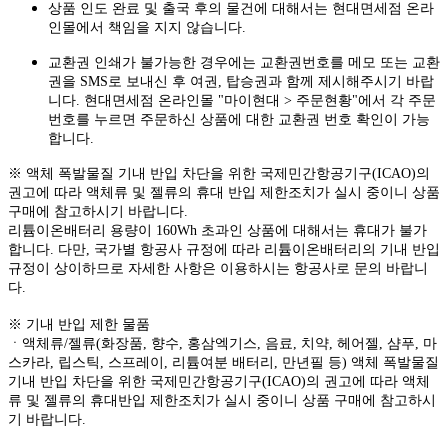
상품 인도 완료 및 출국 후의 물건에 대해서는 현대면세점 온라
인몰에서 책임을 지지 않습니다.
교환권 인쇄가 불가능한 경우에는 교환권번호를 메모 또는 교환
권을 SMS로 보내신 후 여권, 탑승권과 함께 제시해주시기 바랍
니다. 현대면세점 온라인몰 "마이현대 > 주문현황"에서 각 주문
번호를 누르면 주문하신 상품에 대한 교환권 번호 확인이 가능
합니다.
※ 액체 폭발물질 기내 반입 차단을 위한 국제민간항공기구(ICAO)의
권고에 따라 액체류 및 젤류의 휴대 반입 제한조치가 실시 중이니 상품
구매에 참고하시기 바랍니다.
리튬이온배터리 용량이 160Wh 초과인 상품에 대해서는 휴대가 불가
합니다. 다만, 국가별 항공사 규정에 따라 리튬이온배터리의 기내 반입
규정이 상이하므로 자세한 사항은 이용하시는 항공사로 문의 바랍니
다.
※ 기내 반입 제한 물품
ㆍ액체류/젤류(화장품, 향수, 홍삼엑기스, 음료, 치약, 헤어젤, 샴푸, 마
스카라, 립스틱, 스프레이, 리튬여분 배터리, 만년필 등) 액체 폭발물질
기내 반입 차단을 위한 국제민간항공기구(ICAO)의 권고에 따라 액체
류 및 젤류의 휴대반입 제한조치가 실시 중이니 상품 구매에 참고하시
기 바랍니다.