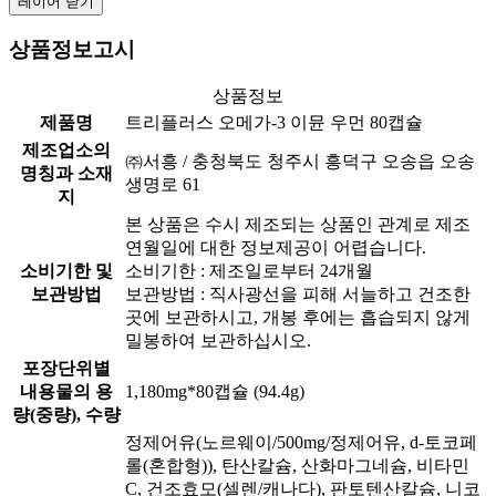
레이어 닫기
상품정보고시
상품정보
제품명
트리플러스 오메가-3 이뮨 우먼 80캡슐
제조업소의
㈜서흥 / 충청북도 청주시 흥덕구 오송읍 오송
명칭과 소재
생명로 61
지
본 상품은 수시 제조되는 상품인 관계로 제조
연월일에 대한 정보제공이 어렵습니다.
소비기한 및
소비기한 : 제조일로부터 24개월
보관방법
보관방법 : 직사광선을 피해 서늘하고 건조한
곳에 보관하시고, 개봉 후에는 흡습되지 않게
밀봉하여 보관하십시오.
포장단위별
내용물의 용
1,180mg*80캡슐 (94.4g)
량(중량), 수량
정제어유(노르웨이/500mg/정제어유, d-토코페
롤(혼합형)), 탄산칼슘, 산화마그네슘, 비타민
C, 건조효모(셀렌/캐나다), 판토텐산칼슘, 니코