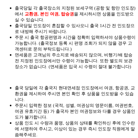
출국당일 각 출국장소의 지정된 보세구역 (공항 및 항만 인도장)
에서
교환권, 본인 여권, 탑승권
을
제시하시면
상품을 인도
받으
실
수 있습니다.
출국당일 인도장이 혼잡할 수 있사오니 출국 1시간 전 인도장으
로 내방해 주시기 바랍니다.
주문 시 출국 항공편명과 시간을 정확히 입력하셔야 상품수령이
가능합니다.
(출국정보 등록 시 편명 조회가 되지 않을 경우 고
객센터로 문의 부탁드립니다.)
면세품은 고객님의 주소지로 배송되지 않으며, 비행기/배 탑승
전 지정된 인도장에서만 수령이 가능합니다. 또한 별도의 보관
장소가 없습니다. (면세품은 입국 시 수령이 절대 불가합니다)
출국 당일에 각 출국지 현대면세점 인도장에서 여권, 항공권, 교
환권을 제시하여 주시면 본인 확인 후 상품을 인도받을 수 있습
니다.
주문시 입력한 정보 (국적, 성별, 여권상의 영문이름, 여권번호,
여권 유효기간 등) 가 출국자 본인 여권정보와 다를 경우 상품인
도가 불가합니다.
상품 인도 시 수량과 품명, 상품의 상태를 확인하신 후에 인수란
에 서명하여 주시고, 이상이 있는 경우 즉시 인도장 직원에게 말
씀해주세요.