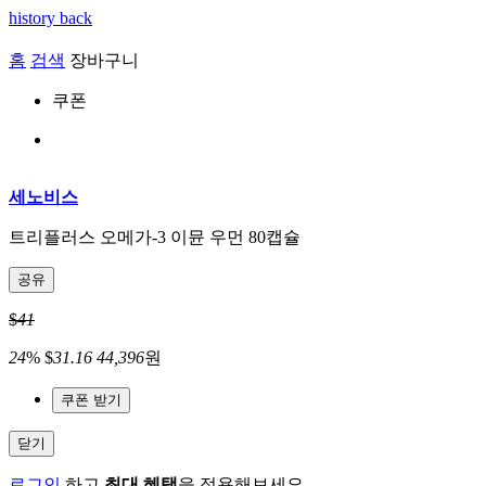
history back
홈
검색
장바구니
쿠폰
세노비스
트리플러스 오메가-3 이뮨 우먼 80캡슐
공유
$
41
24
%
$
31.16
44,396
원
쿠폰 받기
닫기
로그인
하고
최대 혜택
을 적용해보세요