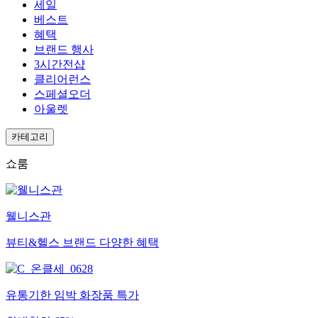
세일
베스트
혜택
브랜드 행사
3시간전샵
클리어런스
스페셜오더
아울렛
카테고리
쇼룸
웰니스관
뷰티&헬스 브랜드 다양한 혜택
유통기한 임박 화장품 특가