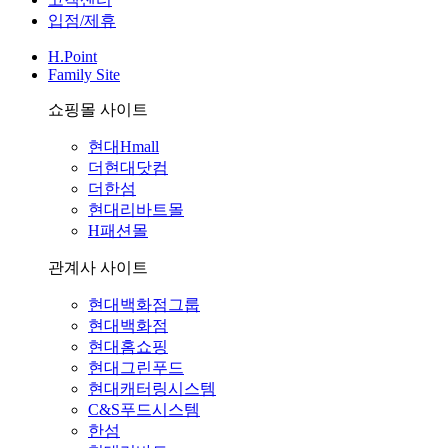
입점/제휴
H.Point
Family Site
쇼핑몰 사이트
현대Hmall
더현대닷컴
더한섬
현대리바트몰
H패션몰
관계사 사이트
현대백화점그룹
현대백화점
현대홈쇼핑
현대그린푸드
현대캐터링시스템
C&S푸드시스템
한섬