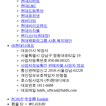
현대리바트
현대L&C
현대드림투어
현대퓨처넷
에버다임
현대바이오랜드
현대이지웰
벤디스(식권대장)
현대백화점그룹 사회 복지재단
㈜현대디에프
대표이사 박장서
서울특별시 강남구 영동대로82길 19
사업자등록번호 850-88-00325
사업자정보확인
판매자별 사업자 정보
통신판매업신고 2018-서울강남-02228
개인정보보호책임자 반형철
호스팅사업자 (주)현대디에프
대표번호 1811-6688
대표메일 hddfs_official@hddfs.com
PC버전
中文网
English
환율
$1 = ￦1,418.80