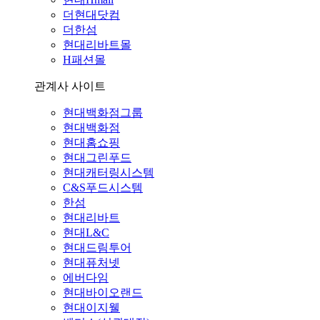
더현대닷컴
더한섬
현대리바트몰
H패션몰
관계사 사이트
현대백화점그룹
현대백화점
현대홈쇼핑
현대그린푸드
현대캐터링시스템
C&S푸드시스템
한섬
현대리바트
현대L&C
현대드림투어
현대퓨처넷
에버다임
현대바이오랜드
현대이지웰