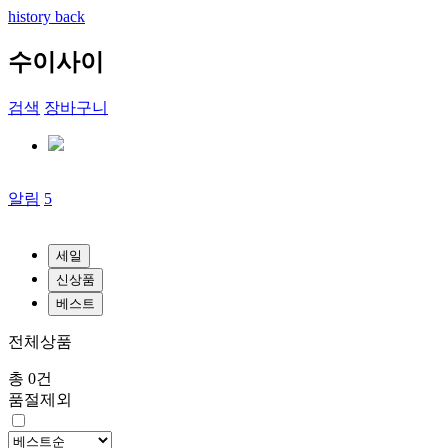
history back
수이사이
검색
장바구니
알림
5
세일
신상품
베스트
전체상품
총 0건
품절제외