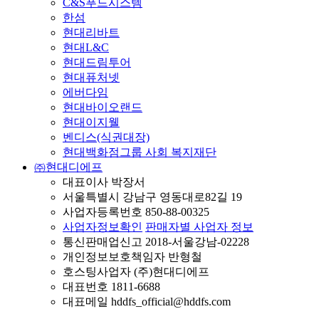
C&S푸드시스템
한섬
현대리바트
현대L&C
현대드림투어
현대퓨처넷
에버다임
현대바이오랜드
현대이지웰
벤디스(식권대장)
현대백화점그룹 사회 복지재단
㈜현대디에프
대표이사 박장서
서울특별시 강남구 영동대로82길 19
사업자등록번호 850-88-00325
사업자정보확인
판매자별 사업자 정보
통신판매업신고 2018-서울강남-02228
개인정보보호책임자 반형철
호스팅사업자 (주)현대디에프
대표번호 1811-6688
대표메일 hddfs_official@hddfs.com