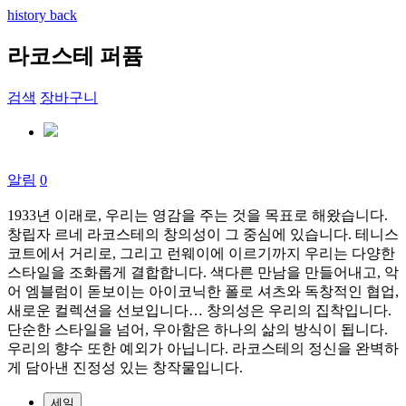
history back
라코스테 퍼퓸
검색
장바구니
알림
0
1933
년 이래로
,
우리는 영감을 주는 것을 목표로 해왔습니다
.
창립자 르네 라코스테의 창의성이 그 중심에 있습니다
.
테니스
코트에서 거리로
,
그리고 런웨이에 이르기까지 우리는 다양한
스타일을 조화롭게 결합합니다
.
색다른 만남을 만들어내고
,
악
어 엠블럼이 돋보이는 아이코닉한 폴로 셔츠와 독창적인 협업
,
새로운 컬렉션을 선보입니다
…
창의성은 우리의 집착입니다
.
단순한 스타일을 넘어
,
우아함은 하나의 삶의 방식이 됩니다
.
우리의 향수 또한 예외가 아닙니다
.
라코스테의 정신을 완벽하
게 담아낸 진정성 있는 창작물입니다
.
세일