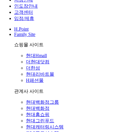
인도장안내
고객센터
입점/제휴
H.Point
Family Site
쇼핑몰 사이트
현대Hmall
더현대닷컴
더한섬
현대리바트몰
H패션몰
관계사 사이트
현대백화점그룹
현대백화점
현대홈쇼핑
현대그린푸드
현대캐터링시스템