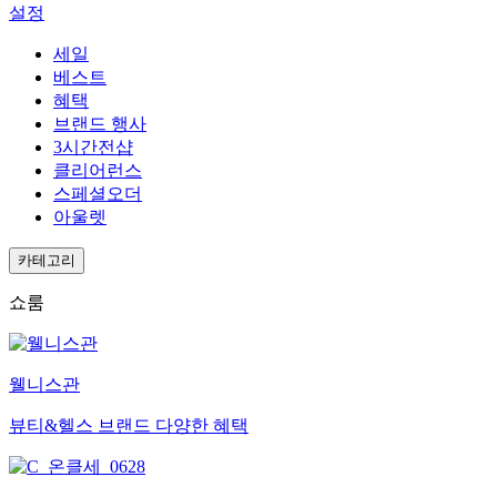
설정
세일
베스트
혜택
브랜드 행사
3시간전샵
클리어런스
스페셜오더
아울렛
카테고리
쇼룸
웰니스관
뷰티&헬스 브랜드 다양한 혜택