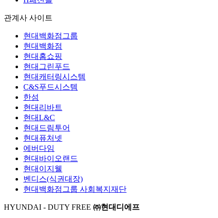
관계사 사이트
현대백화점그룹
현대백화점
현대홈쇼핑
현대그린푸드
현대캐터링시스템
C&S푸드시스템
한섬
현대리바트
현대L&C
현대드림투어
현대퓨처넷
에버다임
현대바이오랜드
현대이지웰
벤디스(식권대장)
현대백화점그룹 사회복지재단
HYUNDAI - DUTY FREE
㈜현대디에프