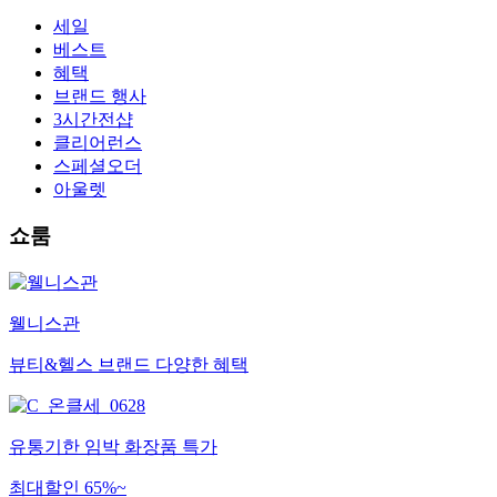
세일
베스트
혜택
브랜드 행사
3시간전샵
클리어런스
스페셜오더
아울렛
쇼룸
웰니스관
뷰티&헬스 브랜드 다양한 혜택
유통기한 임박 화장품 특가
최대할인 65%~