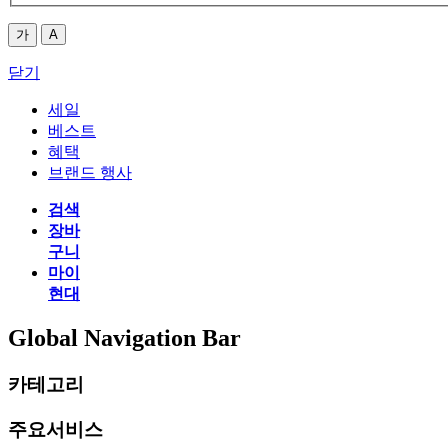
가
A
닫기
세일
베스트
혜택
브랜드 행사
검색
장바
구니
마이
현대
Global Navigation Bar
카테고리
주요서비스