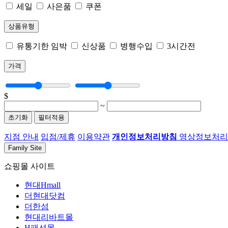
세일
사은품
쿠폰
상품유형
유통기한 임박
신상품
병행수입
3시간전
가격
$
~
초기화
필터적용
지점 안내
입점/제휴
이용약관
개인정보처리방침
영상정보처리기
Family Site
쇼핑몰 사이트
현대Hmall
더현대닷컴
더한섬
현대리바트몰
H패션몰