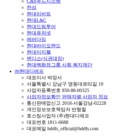
C&S푸드시스템
한섬
현대리바트
현대L&C
현대드림투어
현대퓨처넷
에버다임
현대바이오랜드
현대이지웰
벤디스(식권대장)
현대백화점그룹 사회 복지재단
㈜현대디에프
대표이사 박장서
서울특별시 강남구 영동대로82길 19
사업자등록번호 850-88-00325
사업자정보확인
판매자별 사업자 정보
통신판매업신고 2018-서울강남-02228
개인정보보호책임자 반형철
호스팅사업자 (주)현대디에프
대표번호 1811-6688
대표메일 hddfs_official@hddfs.com