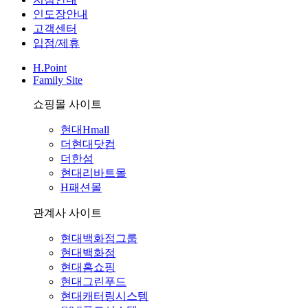
인도장안내
고객센터
입점/제휴
H.Point
Family Site
쇼핑몰 사이트
현대Hmall
더현대닷컴
더한섬
현대리바트몰
H패션몰
관계사 사이트
현대백화점그룹
현대백화점
현대홈쇼핑
현대그린푸드
현대캐터링시스템