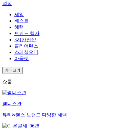
설정
세일
베스트
혜택
브랜드 행사
3시간전샵
클리어런스
스페셜오더
아울렛
카테고리
쇼룸
웰니스관
뷰티&헬스 브랜드 다양한 혜택