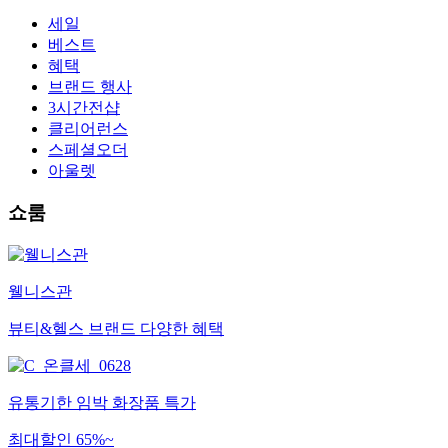
세일
베스트
혜택
브랜드 행사
3시간전샵
클리어런스
스페셜오더
아울렛
쇼룸
웰니스관
뷰티&헬스 브랜드 다양한 혜택
유통기한 임박 화장품 특가
최대할인 65%~