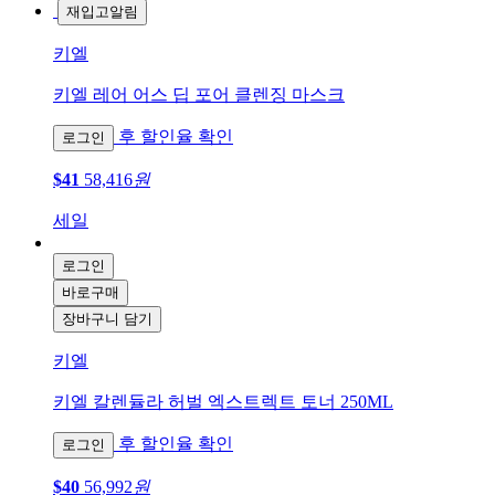
재입고알림
키엘
키엘 레어 어스 딥 포어 클렌징 마스크
후 할인율 확인
로그인
$41
58,416
원
세일
로그인
바로구매
장바구니 담기
키엘
키엘 칼렌듈라 허벌 엑스트렉트 토너 250ML
후 할인율 확인
로그인
$40
56,992
원