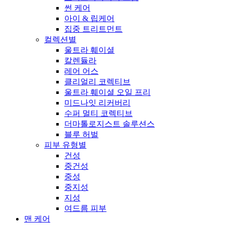
썬 케어
아이 & 립케어
집중 트리트먼트
컬렉션별
울트라 훼이셜
칼렌듈라
레어 어스
클리얼리 코렉티브
울트라 훼이셜 오일 프리
미드나잇 리커버리
수퍼 멀티 코렉티브
더마톨로지스트 솔루션스
블루 허벌
피부 유형별
건성
중건성
중성
중지성
지성
여드름 피부
맨 케어