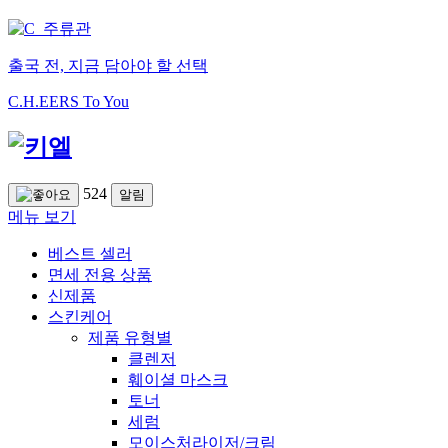
출국 전, 지금 담아야 할 선택
C.H.EERS To You
524
알림
메뉴 보기
베스트 셀러
면세 전용 상품
신제품
스킨케어
제품 유형별
클렌저
훼이셜 마스크
토너
세럼
모이스처라이저/크림