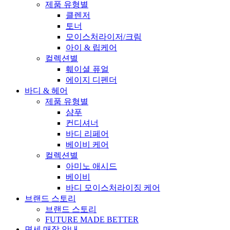
제품 유형별
클렌저
토너
모이스처라이저/크림
아이 & 립케어
컬렉션별
훼이셜 퓨얼
에이지 디펜더
바디 & 헤어
제품 유형별
샴푸
컨디셔너
바디 리페어
베이비 케어
컬렉션별
아미노 애시드
베이비
바디 모이스처라이징 케어
브랜드 스토리
브랜드 스토리
FUTURE MADE BETTER
면세 매장 안내