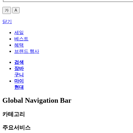
가
A
닫기
세일
베스트
혜택
브랜드 행사
검색
장바
구니
마이
현대
Global Navigation Bar
카테고리
주요서비스