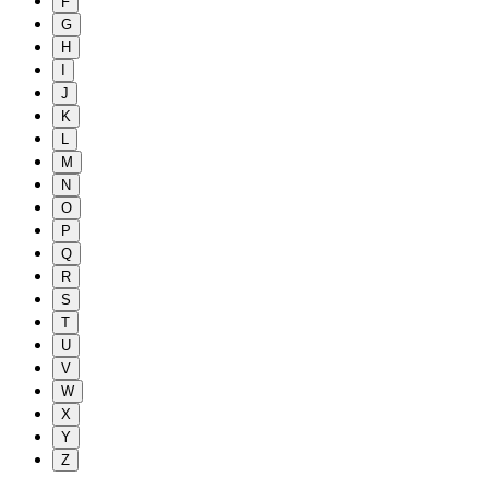
F
G
H
I
J
K
L
M
N
O
P
Q
R
S
T
U
V
W
X
Y
Z