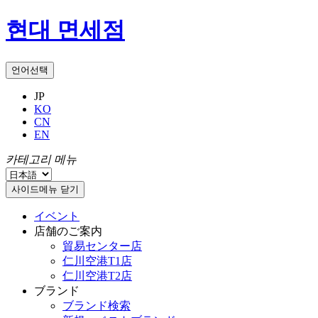
현대 면세점
언어선택
JP
KO
CN
EN
카테고리 메뉴
사이드메뉴 닫기
イベント
店舗のご案内
貿易センター店
仁川空港T1店
仁川空港T2店
ブランド
ブランド検索