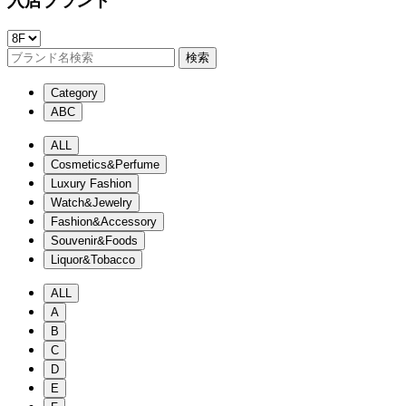
入店ブランド
検索
Category
ABC
ALL
Cosmetics&Perfume
Luxury Fashion
Watch&Jewelry
Fashion&Accessory
Souvenir&Foods
Liquor&Tobacco
ALL
A
B
C
D
E