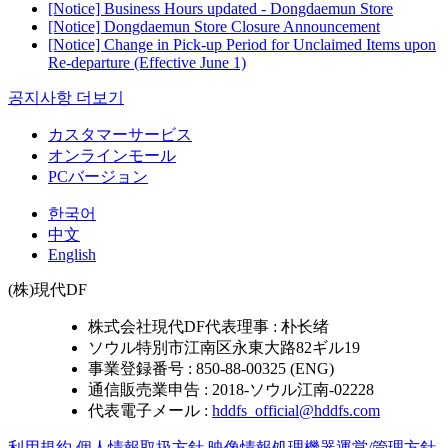
[Notice] Business Hours updated - Dongdaemun Store
[Notice] Dongdaemun Store Closure Announcement
[Notice] Change in Pick-up Period for Unclaimed Items upon
Re-departure (Effective June 1)
공지사항 더보기
カスタマーサービス
オンラインモール
PCバージョン
한국어
中文
English
(株)現代DF
株式会社現代DF代表理事 : 朴长绪
ソウル特別市江南区永東大路82ギル19
事業登録番号 : 850-88-00325 (ENG)
通信販売業申告 : 2018-ソウル江南-02228
代表電子メール :
hddfs_official@hddfs.com
利用規約
個人情報取扱方針
映像情報処理機器運営/管理方針