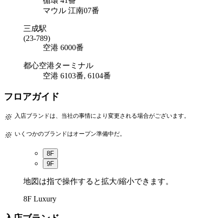
循環
41番
マウル
江南07番
三成駅
(23-789)
空港
6000番
都心空港ターミナル
空港
6103番, 6104番
フロアガイド
※
入店ブランドは、当社の事情により変更される場合がございます。
※
いくつかのブランドはオープン準備中だ。
8F
9F
地図は指で操作すると拡大/縮小できます。
8F
Luxury