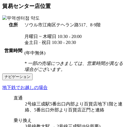
貿易センター店位置
住所
ソウル市江南区テヘラン路517、8·9階
月曜日 ~ 木曜日
10:30 - 20:00
金土日 · 祝日
10:30 - 20:30
営業時間
(年中無休)
* 一部の売場につきましては、営業時間が異なる
場合がございます。
ナビゲーション
地下鉄でお越しの場合
直通
2号線三成駅5番出口内部より百貨店地下1階と連
絡、5番出口外部より百貨店正門と連絡
乗り換え
3号線教大駅 → 2号線三成駅(8分所要)