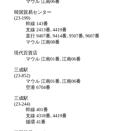
マウル
江南06番
韓国貿易センター
(23-199)
幹線
143番
支線
2413番, 4419番
直行
9407番, 9414番, 9507番, 9607番
マウル
江南08番
現代百貨店
マウル
江南01番
, 江南06番
三成駅
(23-852)
マウル
江南01番
, 江南06番
空港
6704番
三成駅
(23-244)
幹線
401番
支線
4318番, 4419番
循環
41番