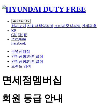
ABOUT US
회사소개
사회적책임경영
소비자중심경영
인재채용
KR
CN
EN
JP
Instagram
Facebook
무역센터점
인천공항1터미널점
인천공항2터미널점
브랜드 검색
면세점멤버십
회원 등급 안내