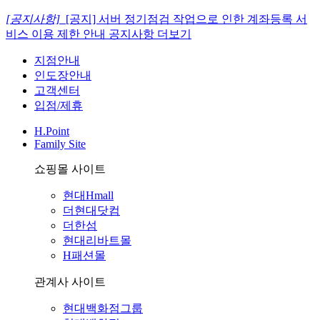
[공지사항]
[공지] 서버 정기점검 작업으로 인한 계좌등록 서
비스 이용 제한 안내
공지사항 더보기
지점안내
인도장안내
고객센터
입점/제휴
H.Point
Family Site
쇼핑몰 사이트
현대Hmall
더현대닷컴
더한섬
현대리바트몰
H패션몰
관계사 사이트
현대백화점그룹