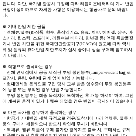
합니다. 다만, 국가별 항공사 규정에 따라 리튬이온배터리의 기내 반입
규정이 상이하므로 자세한 사항은 이용하시는 항공사로 문의 바랍니
다.
※ 기내 반입 제한 물품
ㆍ액체류/젤류(화장품, 향수, 홍삼엑기스, 음료, 치약, 헤어젤, 샴푸, 마
스카라, 립스틱, 스프레이, 리튬여분 배터리, 만년필 등) 액체 폭발물질
기내 반입 차단을 위한 국제민간항공기구(ICAO)의 권고에 따라 액체
류 및 젤류의 휴대반입 제한조치가 실시 중이니 상품 구매에 참고하시
기 바랍니다.
※ 직항으로 출국하는 경우
ㆍ전체 면세점에서 공동 제작된 투명 봉인봉투(Tamper-evident bag)로
포장시, 용량, 수량에 관계 없이 반입 가능합니다.
ㆍ현대면세점 온라인몰 구입 당시 교부 받은 영수증이 투명 봉인봉투
에 동봉 또는 부착된 경우 반입 가능합니다.
ㆍ투명 봉인봉투는 최종 목적지에 도착하신 후 개봉 하셔야 하며, 그전
에 개봉된 흔적이 있거나 훼손 되었을 경우 반입이 금지되어 있습니다.
※ 다른 국가를 경유하여 출국하는 경우
ㆍ항공기 기내반입 제한 규정으로 경유/도착지에 따라 액체류, 젤류 제
품의 구매가 제한되오니 반드시 확인해 주시기 바랍니다.
ㆍ액체류, 젤류 제품이 구매 불가한 경유지로 출국 시, 구매하신 규제
제품에 대해서 추후 책임지지 않으니 이점 유의해 주시기 바랍니다.