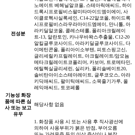
노에이트 베헤닐알코올, 스테아릭애씨드, 하이
드록시프로필비스팔미타마이드엠이에이, 사
이클로헥사실록세인, C14-22알코올, 하이드록
시프로필비스라우라마이드엠에이, 만니톨, 아
라키딜알코올, 콜레스테롤, 폴리아크릴레이
전성분
트-13, 알란토인, 카나우바왁스추출물, C12-20
알킬글루코사이드, 아라키딜글루코사이드, 다
이메틴콘올, 폴리아이소부텐, 피토스핑고신,
글리세릴카프릴레이트, 아크릴레이트/암모늄
메타크릴레이트코폴리머, 카보머, 트로메타민,
에틸헥실글리세린, 실리카, 폴리솔베이트20,
솔비탄아이소스테아레이트, 글루코오스, 아라
키딕애씨드, 팔미틱애씨드, 소목줄기가루, 올
레익애씨드, 토코페롤
기능성 화장
품에 따른 심
해당사항 없음
사 또는 보고
유무
1. 화장품 사용 시 또는 사용 후 직사광선에
의하여 사용부위가 붉은 반점, 부어오름
또는 가려움증 등의 이상 증상이나 부작