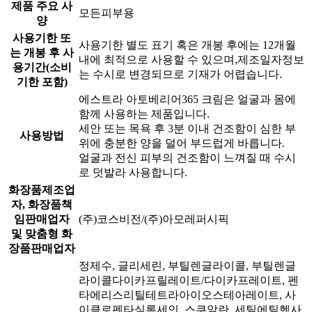
제품 주요 사
모든피부용
양
사용기한 또
사용기한 별도 표기 혹은 개봉 후에는 12개월
는 개봉 후 사
내에 최적으로 사용할 수 있으며,제조일자정보
용기간(소비
는 수시로 변경되므로 기재가 어렵습니다.
기한 포함)
에스트라 아토베리어365 크림은 얼굴과 몸에
함께 사용하는 제품입니다.
세안 또는 목욕 후 3분 이내 건조함이 심한 부
사용방법
위에 충분한 양을 덜어 부드럽게 바릅니다.
얼굴과 전신 피부의 건조함이 느껴질 때 수시
로 덧발라 사용합니다.
화장품제조업
자, 화장품책
임판매업자
(주)코스비전/(주)아모레퍼시픽
및 맞춤형 화
장품판매업자
정제수, 글리세린, 부틸렌글라이콜, 부틸렌글
라이콜다이카프릴레이트/다이카프레이트, 펜
타에리스리틸테트라아이오스테아레이트, 사
이클로펜타실록세인, 스쿠알란, 세틸에틸헥사