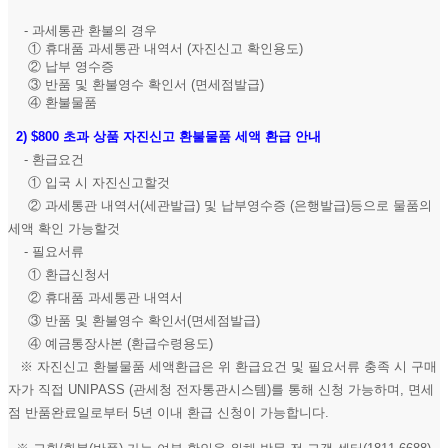
- 과세통관 환불의 경우
① 휴대품 과세통관 내역서 (자진신고 확인용도)
② 납부 영수증
③ 반품 및 환불영수 확인서 (면세점발급)
④ 환불물품
2)
$800 초과 상품 자진신고 환불물품 세액 환급 안내
- 환급요건
① 입국 시 자진신고할것
② 과세통관 내역서(세관발급) 및 납부영수증 (은행발급)등으로 물품의
세액 확인 가능할것
- 필요서류
① 환급신청서
② 휴대품 과세통관 내역서
③ 반품 및 환불영수 확인서(면세점발급)
④ 예금통장사본 (환급수령용도)
※ 자진신고 환불물품 세액환급은 위 환급요건 및 필요서류 충족 시 구매
자가 직접 UNIPASS (관세청 전자통관시스템)를 통해 신청 가능하며, 면세
점 반품완료일로부터 5년 이내 환급 신청이 가능합니다.