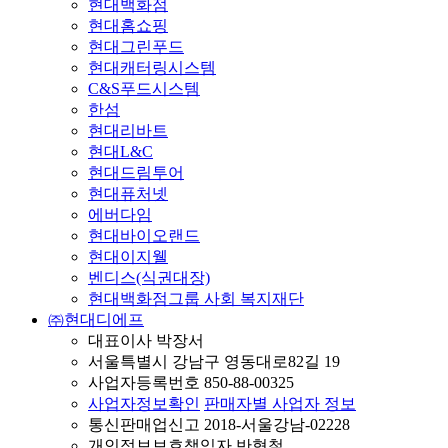
현대백화점
현대홈쇼핑
현대그린푸드
현대캐터링시스템
C&S푸드시스템
한섬
현대리바트
현대L&C
현대드림투어
현대퓨처넷
에버다임
현대바이오랜드
현대이지웰
벤디스(식권대장)
현대백화점그룹 사회 복지재단
㈜현대디에프
대표이사 박장서
서울특별시 강남구 영동대로82길 19
사업자등록번호 850-88-00325
사업자정보확인
판매자별 사업자 정보
통신판매업신고 2018-서울강남-02228
개인정보보호책임자 반형철