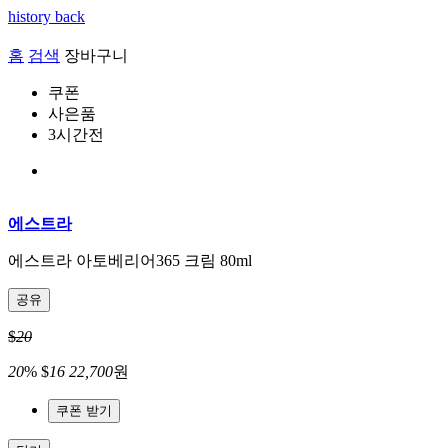
history back
홈
검색
장바구니
쿠폰
사은품
3시간전
에스트라
에스트라 아토베리어365 크림 80ml
공유
$
20
20
%
$
16
22,700
원
쿠폰 받기