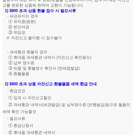
고를 완료한 상품에 한하여 교환이 가능합니다.
1)
$800 초과 상품 환불 접수 시 필요서류
- 세관유치의 경우
① 유치증(원본)
② 본인여권
③ 위임장
※ 자진신고 불이행 시 접수불가
- 과세통관 환불의 경우
① 휴대품 과세통관 내역서 (자진신고 확인용도)
② 납부 영수증
③ 반품 및 환불영수 확인서 (면세점발급)
④ 환불물품
2)
$800 초과 상품 자진신고 환불물품 세액 환급 안내
- 환급요건
① 입국 시 자진신고할것
② 과세통관 내역서(세관발급) 및 납부영수증 (은행발급)등으로 물품의
세액 확인 가능할것
- 필요서류
① 환급신청서
② 휴대품 과세통관 내역서