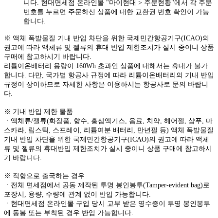
니다. 현대면세점 온라인몰 "마이현대 > 주문현황"에서 각 주문
번호를 누르면 주문하신 상품에 대한 교환권 번호 확인이 가능
합니다.
※ 액체 폭발물질 기내 반입 차단을 위한 국제민간항공기구(ICAO)의
권고에 따라 액체류 및 젤류의 휴대 반입 제한조치가 실시 중이니 상품
구매에 참고하시기 바랍니다.
리튬이온배터리 용량이 160Wh 초과인 상품에 대해서는 휴대가 불가
합니다. 다만, 국가별 항공사 규정에 따라 리튬이온배터리의 기내 반입
규정이 상이하므로 자세한 사항은 이용하시는 항공사로 문의 바랍니
다.
※ 기내 반입 제한 물품
ㆍ액체류/젤류(화장품, 향수, 홍삼엑기스, 음료, 치약, 헤어젤, 샴푸, 마
스카라, 립스틱, 스프레이, 리튬여분 배터리, 만년필 등) 액체 폭발물질
기내 반입 차단을 위한 국제민간항공기구(ICAO)의 권고에 따라 액체
류 및 젤류의 휴대반입 제한조치가 실시 중이니 상품 구매에 참고하시
기 바랍니다.
※ 직항으로 출국하는 경우
ㆍ전체 면세점에서 공동 제작된 투명 봉인봉투(Tamper-evident bag)로
포장시, 용량, 수량에 관계 없이 반입 가능합니다.
ㆍ현대면세점 온라인몰 구입 당시 교부 받은 영수증이 투명 봉인봉투
에 동봉 또는 부착된 경우 반입 가능합니다.