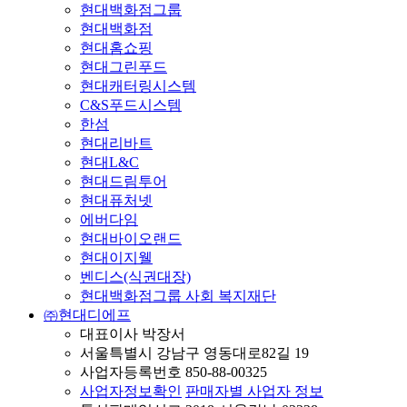
현대백화점그룹
현대백화점
현대홈쇼핑
현대그린푸드
현대캐터링시스템
C&S푸드시스템
한섬
현대리바트
현대L&C
현대드림투어
현대퓨처넷
에버다임
현대바이오랜드
현대이지웰
벤디스(식권대장)
현대백화점그룹 사회 복지재단
㈜현대디에프
대표이사 박장서
서울특별시 강남구 영동대로82길 19
사업자등록번호 850-88-00325
사업자정보확인
판매자별 사업자 정보