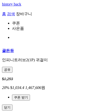
history back
홈
검색
장바구니
쿠폰
사은품
골든듀
인피니트러브2(1P) 귀걸이
공유
$
1,293
20
%
$
1,034.4
1,467,606
원
쿠폰 받기
닫기