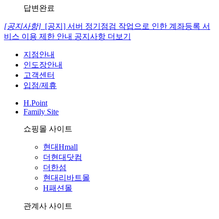
답변완료
[공지사항]
[공지] 서버 정기점검 작업으로 인한 계좌등록 서
비스 이용 제한 안내
공지사항 더보기
지점안내
인도장안내
고객센터
입점/제휴
H.Point
Family Site
쇼핑몰 사이트
현대Hmall
더현대닷컴
더한섬
현대리바트몰
H패션몰
관계사 사이트