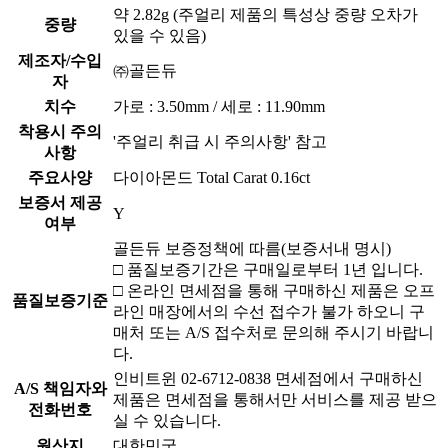
약 2.82g (주얼리 제품의 특성상 중량 오차가
중량
있을 수 있음)
제조자/수입
㈜골든듀
자
치수
가로 : 3.50mm / 세로 : 11.90mm
착용시 주의
'주얼리 취급 시 주의사항' 참고
사항
주요사양
다이아몬드 Total Carat 0.16ct
보증서 제공
Y
여부
골든듀 보증정책에 따름(보증서내 명시)
□ 품질보증기간은 구매일로부터 1년 입니다.
□ 온라인 면세점을 통해 구매하신 제품은 오프
품질보증기준
라인 매장에서의 수선 접수가 불가 하오니 구
매처 또는 A/S 접수처로 문의해 주시기 바랍니
다.
인비트윈 02-6712-0838 면세점에서 구매하신
A/S 책임자와
제품은 면세점을 통해서만 서비스를 제공 받으
전화번호
실 수 있습니다.
원산지
대한민국