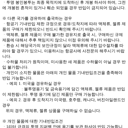
ㆍ투명 봉인봉투는 최종 목적지에 도착하신 후 개봉 하셔야 하며, 그전
에 개봉된 흔적이 있거나 훼손 되었을 경우 반입이 금지되어 있습니다.
※ 다른 국가를 경유하여 출국하는 경우
ㆍ항공기 기내반입 제한 규정으로 경유/도착지에 따라 액체류, 젤류 제
품의 구매가 제한되오니 반드시 확인해 주시기 바랍니다.
ㆍ액체류, 젤류 제품이 구매 불가한 경유지로 출국 시, 구매하신 규제
제품에 대해서 추후 책임지지 않으니 이점 유의해 주시기 바랍니다.
ㆍ환승 시 해당국가의 보안규정이 달라 액체류에 대한 압수절차를 따
라야 할 경우가 있으니, 이용하시는 항공사에 사전문의 해주시기 바랍
니다.
ㆍ수하물 처리가 원칙이며, 미사용한 새 제품은 수하물이 아닐 경우 반
입 불가합니다.
ㆍ개인이 소지한 물품은 아래의 개인 물품 기내반입조건을 충족해야
반입 가능합니다.
- 예외 1. 미국을 경유하실 경우
: 불투명용기 및 금속용기에 담긴 액체류, 젤류 제품은 반입
이 제한됩니다. 투명 용기에 담긴 제품만 구매 가능합니다.
- 예외 2. 경유 후 도착지가 미국령, 호주령, 캐나다, 버진아일랜드인
경우
위의 경우, 액체류, 젤류 상품을 구매하실 수 없습니다.
※ 개인 물품에 대한 기내반입조건
ㆍ1리터 규격의 투명 지퍼백 안에 용기를 보관 하셔야 반입 가능합니