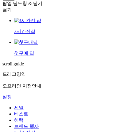
팝업 딤드창 & 닫기
닫기
3시간전샵
첫구매 딜
scroll guide
드레그영역
오프라인 지점안내
설정
세일
베스트
혜택
브랜드 행사