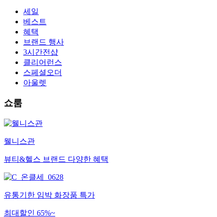
세일
베스트
혜택
브랜드 행사
3시간전샵
클리어런스
스페셜오더
아울렛
쇼룸
웰니스관
뷰티&헬스 브랜드 다양한 혜택
유통기한 임박 화장품 특가
최대할인 65%~