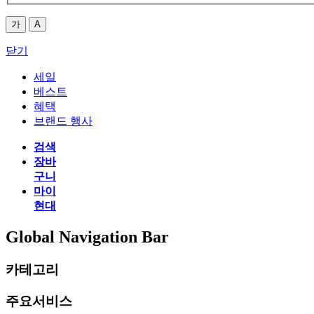
가
A
닫기
세일
베스트
혜택
브랜드 행사
검색
장바
구니
마이
현대
Global Navigation Bar
카테고리
주요서비스