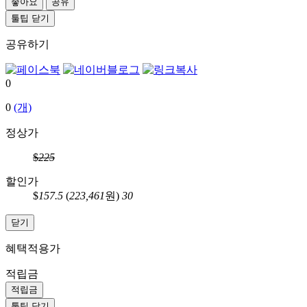
좋아요
공유
툴팁 닫기
공유하기
0
0
(개)
정상가
$
225
할인가
$
157.5
(
223,461
원)
30
닫기
혜택적용가
적립금
적립금
툴팁 닫기