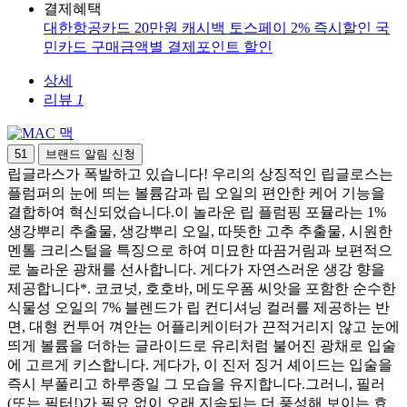
결제혜택
대한항공카드 20만원 캐시백
토스페이 2% 즉시할인
국
민카드 구매금액별 결제포인트 할인
상세
리뷰
1
맥
51
브랜드 알림 신청
립글라스가 폭발하고 있습니다! 우리의 상징적인 립글로스는
플럼퍼의 눈에 띄는 볼륨감과 립 오일의 편안한 케어 기능을
결합하여 혁신되었습니다.이 놀라운 립 플럼핑 포뮬라는 1%
생강뿌리 추출물, 생강뿌리 오일, 따뜻한 고추 추출물, 시원한
멘톨 크리스털을 특징으로 하여 미묘한 따끔거림과 보편적으
로 놀라운 광채를 선사합니다. 게다가 자연스러운 생강 향을
제공합니다*. 코코넛, 호호바, 메도우폼 씨앗을 포함한 순수한
식물성 오일의 7% 블렌드가 립 컨디셔닝 컬러를 제공하는 반
면, 대형 컨투어 껴안는 어플리케이터가 끈적거리지 않고 눈에
띄게 볼륨을 더하는 글라이드로 유리처럼 불어진 광채로 입술
에 고르게 키스합니다. 게다가, 이 진저 징거 셰이드는 입술을
즉시 부풀리고 하루종일 그 모습을 유지합니다.그러니, 필러
(또는 필터!)가 필요 없이 오래 지속되는 더 풍성해 보이는 효