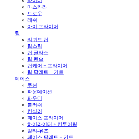
라이너
마스카라
브로우
래쉬
아이 프라이머
립
리퀴드 립
립스틱
립 글라스
립 펜슬
립케어 + 프라이머
립 팔레트 + 키트
페이스
쿠션
파운데이션
파우더
블러쉬
컨실러
페이스 프라이머
하이라이터 + 컨투어링
멀티-유즈
페이스 팔레트 + 키트