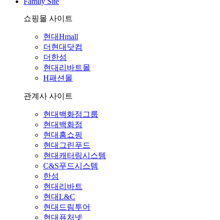
Family Site
쇼핑몰 사이트
현대Hmall
더현대닷컴
더한섬
현대리바트몰
H패션몰
관계사 사이트
현대백화점그룹
현대백화점
현대홈쇼핑
현대그린푸드
현대캐터링시스템
C&S푸드시스템
한섬
현대리바트
현대L&C
현대드림투어
현대퓨처넷