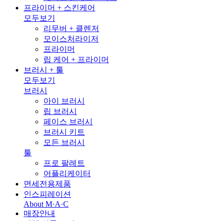
프라이머 + 스킨케어
모두보기
리무버 + 클렌저
모이스처라이저
프라이머
립 케어 + 프라이머
브러시 + 툴
모두보기
브러시
아이 브러시
립 브러시
페이스 브러시
브러시 키트
모든 브러시
툴
프로 팔레트
어플리케이터
면세전용제품
인스피레이션
About M·A·C
매장안내