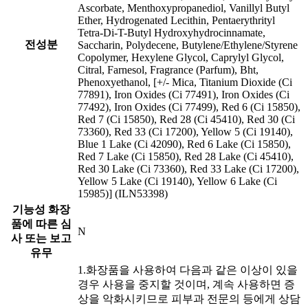
Ascorbate, Menthoxypropanediol, Vanillyl Butyl
Ether, Hydrogenated Lecithin, Pentaerythrityl
Tetra-Di-T-Butyl Hydroxyhydrocinnamate,
전성분
Saccharin, Polydecene, Butylene/Ethylene/Styrene
Copolymer, Hexylene Glycol, Caprylyl Glycol,
Citral, Farnesol, Fragrance (Parfum), Bht,
Phenoxyethanol, [+/- Mica, Titanium Dioxide (Ci
77891), Iron Oxides (Ci 77491), Iron Oxides (Ci
77492), Iron Oxides (Ci 77499), Red 6 (Ci 15850),
Red 7 (Ci 15850), Red 28 (Ci 45410), Red 30 (Ci
73360), Red 33 (Ci 17200), Yellow 5 (Ci 19140),
Blue 1 Lake (Ci 42090), Red 6 Lake (Ci 15850),
Red 7 Lake (Ci 15850), Red 28 Lake (Ci 45410),
Red 30 Lake (Ci 73360), Red 33 Lake (Ci 17200),
Yellow 5 Lake (Ci 19140), Yellow 6 Lake (Ci
15985)] (ILN53398)
기능성 화장
품에 따른 심
N
사 또는 보고
유무
1.화장품을 사용하여 다음과 같은 이상이 있을
경우 사용을 중지할 것이며, 계속 사용하면 증
상을 악화시키므로 피부과 전문의 등에게 상담