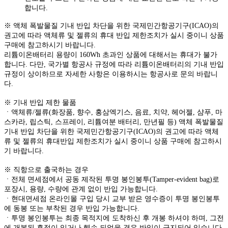
합니다.
※ 액체 폭발물질 기내 반입 차단을 위한 국제민간항공기구(ICAO)의
권고에 따라 액체류 및 젤류의 휴대 반입 제한조치가 실시 중이니 상품
구매에 참고하시기 바랍니다.
리튬이온배터리 용량이 160Wh 초과인 상품에 대해서는 휴대가 불가
합니다. 다만, 국가별 항공사 규정에 따라 리튬이온배터리의 기내 반입
규정이 상이하므로 자세한 사항은 이용하시는 항공사로 문의 바랍니
다.
※ 기내 반입 제한 물품
ㆍ액체류/젤류(화장품, 향수, 홍삼엑기스, 음료, 치약, 헤어젤, 샴푸, 마
스카라, 립스틱, 스프레이, 리튬여분 배터리, 만년필 등) 액체 폭발물질
기내 반입 차단을 위한 국제민간항공기구(ICAO)의 권고에 따라 액체
류 및 젤류의 휴대반입 제한조치가 실시 중이니 상품 구매에 참고하시
기 바랍니다.
※ 직항으로 출국하는 경우
ㆍ전체 면세점에서 공동 제작된 투명 봉인봉투(Tamper-evident bag)로
포장시, 용량, 수량에 관계 없이 반입 가능합니다.
ㆍ현대면세점 온라인몰 구입 당시 교부 받은 영수증이 투명 봉인봉투
에 동봉 또는 부착된 경우 반입 가능합니다.
ㆍ투명 봉인봉투는 최종 목적지에 도착하신 후 개봉 하셔야 하며, 그전
에 개봉된 흔적이 있거나 훼손 되었을 경우 반입이 금지되어 있습니다.