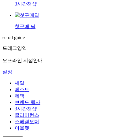
3시간전샵
첫구매 딜
scroll guide
드레그영역
오프라인 지점안내
설정
세일
베스트
혜택
브랜드 행사
3시간전샵
클리어런스
스페셜오더
아울렛