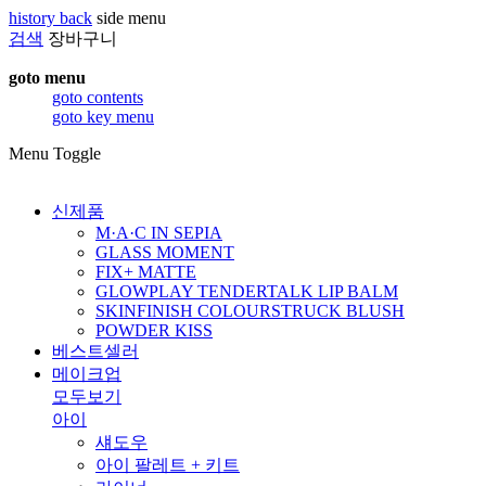
history back
side menu
검색
장바구니
goto menu
goto contents
goto key menu
Menu Toggle
신제품
M·A·C IN SEPIA
GLASS MOMENT
FIX+ MATTE
GLOWPLAY TENDERTALK LIP BALM
SKINFINISH COLOURSTRUCK BLUSH
POWDER KISS
베스트셀러
메이크업
모두보기
아이
섀도우
아이 팔레트 + 키트