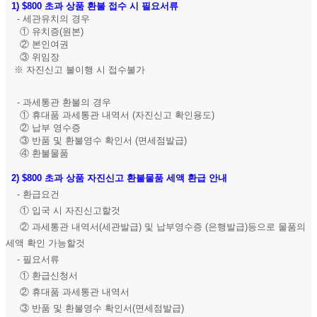
1)
$800 초과 상품 환불 접수 시 필요서류
- 세관유치의 경우
① 유치증(원본)
② 본인여권
③ 위임장
※ 자진신고 불이행 시 접수불가
- 과세통관 환불의 경우
① 휴대품 과세통관 내역서 (자진신고 확인용도)
② 납부 영수증
③ 반품 및 환불영수 확인서 (면세점발급)
④ 환불물품
2)
$800 초과 상품 자진신고 환불물품 세액 환급 안내
- 환급요건
① 입국 시 자진신고할것
② 과세통관 내역서(세관발급) 및 납부영수증 (은행발급)등으로 물품의
세액 확인 가능할것
- 필요서류
① 환급신청서
② 휴대품 과세통관 내역서
③ 반품 및 환불영수 확인서(면세점발급)