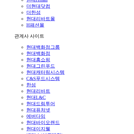
더현대닷컴
더한섬
현대리바트몰
H패션몰
관계사 사이트
현대백화점그룹
현대백화점
현대홈쇼핑
현대그린푸드
현대캐터링시스템
C&S푸드시스템
한섬
현대리바트
현대L&C
현대드림투어
현대퓨처넷
에버다임
현대바이오랜드
현대이지웰