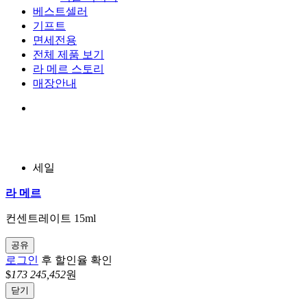
베스트셀러
기프트
면세전용
전체 제품 보기
라 메르 스토리
매장안내
세일
라 메르
컨센트레이트 15ml
공유
로그인
후 할인율 확인
$
173
245,452
원
닫기