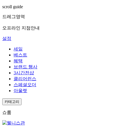
scroll guide
드레그영역
오프라인 지점안내
설정
세일
베스트
혜택
브랜드 행사
3시간전샵
클리어런스
스페셜오더
아울렛
카테고리
쇼룸