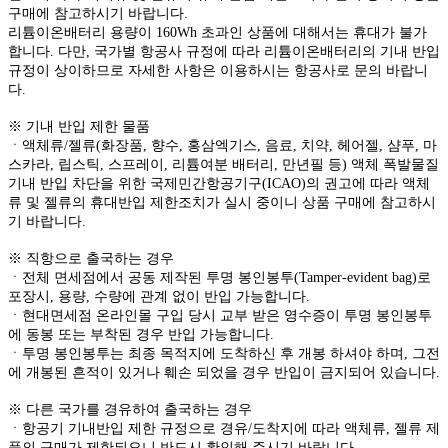
구매에 참고하시기 바랍니다.
리튬이온배터리 용량이 160Wh 초과인 상품에 대해서는 휴대가 불가
합니다. 다만, 국가별 항공사 규정에 따라 리튬이온배터리의 기내 반입
규정이 상이하므로 자세한 사항은 이용하시는 항공사로 문의 바랍니
다.
※ 기내 반입 제한 물품
ㆍ액체류/젤류(화장품, 향수, 홍삼엑기스, 음료, 치약, 헤어젤, 샴푸, 마
스카라, 립스틱, 스프레이, 리튬여분 배터리, 만년필 등) 액체 폭발물질
기내 반입 차단을 위한 국제민간항공기구(ICAO)의 권고에 따라 액체
류 및 젤류의 휴대반입 제한조치가 실시 중이니 상품 구매에 참고하시
기 바랍니다.
※ 직항으로 출국하는 경우
ㆍ전체 면세점에서 공동 제작된 투명 봉인봉투(Tamper-evident bag)로
포장시, 용량, 수량에 관계 없이 반입 가능합니다.
ㆍ현대면세점 온라인몰 구입 당시 교부 받은 영수증이 투명 봉인봉투
에 동봉 또는 부착된 경우 반입 가능합니다.
ㆍ투명 봉인봉투는 최종 목적지에 도착하신 후 개봉 하셔야 하며, 그전
에 개봉된 흔적이 있거나 훼손 되었을 경우 반입이 금지되어 있습니다.
※ 다른 국가를 경유하여 출국하는 경우
ㆍ항공기 기내반입 제한 규정으로 경유/도착지에 따라 액체류, 젤류 제
품의 구매가 제한되오니 반드시 확인해 주시기 바랍니다.