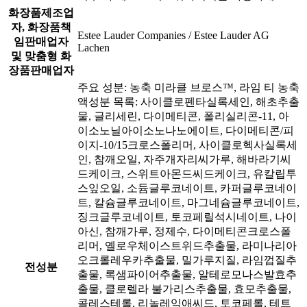
화장품제조업
자, 화장품책
Estee Lauder Companies / Estee Lauder AG
임판매업자
Lachen
및 맞춤형 화
장품판매업자
주요 성분: 농축 미라클 브로스™, 라임 티 농축
액성분 목록: 사이클로펜타실록세인, 해초추출
물, 글리세린, 다이메티콘, 폴리실리콘-11, 아
이소노닐아이소노나노에이트, 다이메티콘/피
이지-10/15크로스폴리머, 사이클로헥사실록세
인, 참깨오일, 자주개자리씨가루, 해바라기씨
드케이크, 스위트아몬드씨드케이크, 유칼립투
스잎오일, 소듐글루코네이트, 카퍼글루코네이
트, 칼슘글루코네이트, 마그네슘글루코네이트,
징크글루코네이트, 토코페릴석시네이트, 나이
아신, 참깨가루, 정제수, 다이메티콘크로스폴
리머, 옐로우체이스트위드추출물, 라미나리아
오크롤레우카추출물, 밀가루지질, 라임껍질추
전성분
출물, 록샘파이어추출물, 알테로모나스발효추
출물, 클로렐라 불가리스추출물, 효모추출물,
콜레스테롤, 리놀레익애씨드, 토코페롤, 테트