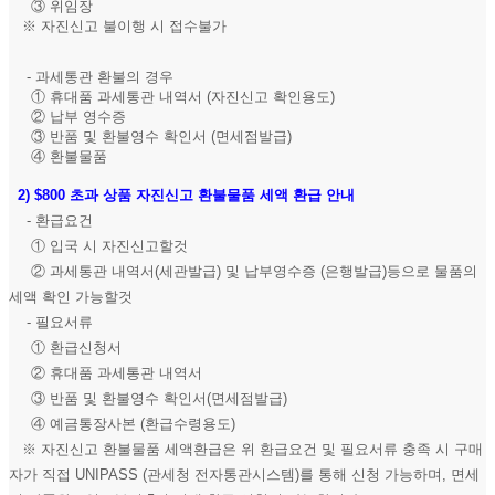
③ 위임장
※ 자진신고 불이행 시 접수불가
- 과세통관 환불의 경우
① 휴대품 과세통관 내역서 (자진신고 확인용도)
② 납부 영수증
③ 반품 및 환불영수 확인서 (면세점발급)
④ 환불물품
2)
$800 초과 상품 자진신고 환불물품 세액 환급 안내
- 환급요건
① 입국 시 자진신고할것
② 과세통관 내역서(세관발급) 및 납부영수증 (은행발급)등으로 물품의
세액 확인 가능할것
- 필요서류
① 환급신청서
② 휴대품 과세통관 내역서
③ 반품 및 환불영수 확인서(면세점발급)
④ 예금통장사본 (환급수령용도)
※ 자진신고 환불물품 세액환급은 위 환급요건 및 필요서류 충족 시 구매
자가 직접 UNIPASS (관세청 전자통관시스템)를 통해 신청 가능하며, 면세