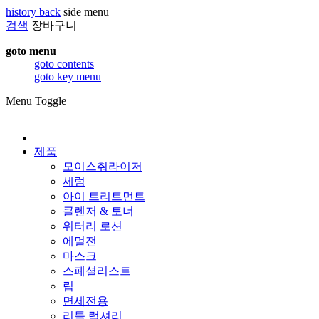
history back
side menu
검색
장바구니
goto menu
goto contents
goto key menu
Menu Toggle
제품
모이스춰라이저
세럼
아이 트리트먼트
클렌저 & 토너
워터리 로션
에멀전
마스크
스페셜리스트
립
면세전용
리틀 럭셔리