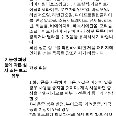
라아세틸피토스핑고신, 카프릴릭/카프릭트라
이글리세라이드, 로즈마리잎오일, 바질오일,
라벤더오일, 라반딘오일, 다이프로필렌글라이
콜, 변성알코올, 소듐시트레이트, 유제놀, 리모
넨, 리날룰, 비에이치티, 페녹시에탄올, 포타슘
소르베이트시간이 지남에 따라 성분 목록이 변
경되거나 달라질 수 있음을 유의하시기 바랍니
다.
최신 성분 정보를 확인하시려면 제품 패키지에
인쇄된 성분 목록을 참조하시기 바랍니다.
기능성 화장
품에 따른 심
해당 없음
사 또는 보고
유무
1.화장품을 사용하여 다음과 같은 이상이 있을
경우 사용을 중지할 것이며, 계속 사용하면 증
상을 악화시키므로 피부과 전문의 등에게 상담
할 것
1)사용중 붉은 반점, 부어오름, 가려움증, 자극
등의 이상이 있을 경우
2)적용부위가 직사광선에 의해 위와 같은 이상