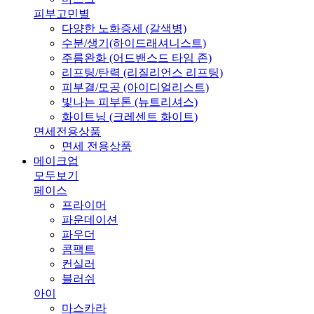
피부고민별
다양한 노화증세 (갈색병)
수분/생기(하이드래셔니스트)
주름완화 (어드밴스드 타임 존)
리프팅/탄력 (리질리언스 리프팅)
피부결/모공 (아이디얼리스트)
빛나는 피부톤 (뉴트리셔스)
화이트닝 (크레센트 화이트)
면세전용상품
면세 전용상품
메이크업
모두보기
페이스
프라이머
파운데이션
파우더
콤팩트
컨실러
블러쉬
아이
마스카라