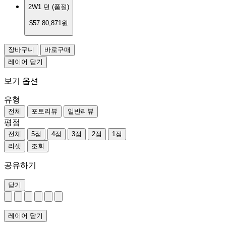
2W1 던
(품절)
$57
80,871원
장바구니
바로구매
레이어 닫기
보기 옵션
유형
전체
포토리뷰
일반리뷰
평점
전체
5점
4점
3점
2점
1점
리셋
조회
공유하기
닫기
레이어 닫기