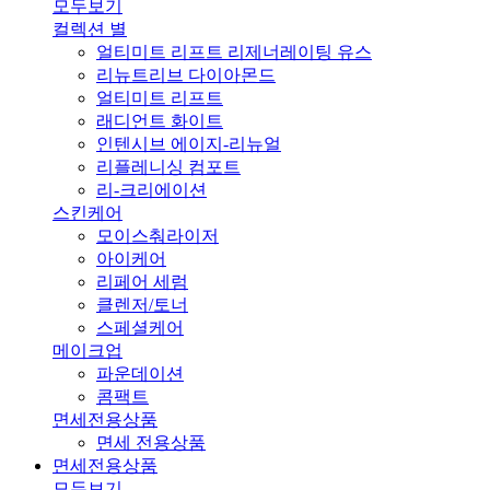
모두보기
컬렉션 별
얼티미트 리프트 리제너레이팅 유스
리뉴트리브 다이아몬드
얼티미트 리프트
래디언트 화이트
인텐시브 에이지-리뉴얼
리플레니싱 컴포트
리-크리에이션
스킨케어
모이스춰라이저
아이케어
리페어 세럼
클렌저/토너
스페셜케어
메이크업
파운데이션
콤팩트
면세전용상품
면세 전용상품
면세전용상품
모두보기