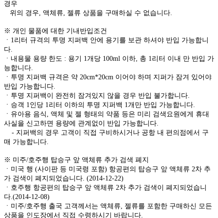
경우
위의 경우, 액체류, 젤류 상품을 구매하실 수 없습니다.
※ 개인 물품에 대한 기내반입조건
ㆍ1리터 규격의 투명 지퍼백 안에 용기를 보관 하셔야 반입 가능합니
다.
ㆍ내용물 용량 한도 : 용기 1개당 100ml 이하, 총 1리터 이내 만 반입 가
능합니다.
ㆍ투명 지퍼백 규격은 약 20cm*20cm 이어야 하며 지퍼가 잠겨 있어야
반입 가능합니다.
ㆍ투명 지퍼백이 완전히 잠겨있지 않을 경우 반입 불가합니다.
ㆍ승객 1인당 1리터 이하의 투명 지퍼백 1개만 반입 가능합니다.
ㆍ유아용 음식, 액체 및 젤 형태의 약품 등은 미리 검색요원에게 휴대
사실을 신고하면 용량에 관계없이 반입 가능합니다.
- 지퍼백의 경우 고객이 직접 구비하시거나 공항 내 편의점에서 구
매 가능합니다.
※ 미주/호주행 탑승구 앞 액체류 추가 검색 폐지
ㆍ미국 행 (사이판 등 미국령 포함) 항공편의 탑승구 앞 액체류 2차 추
가 검색이 폐지되었습니다. (2014-12-22)
ㆍ호주행 항공편의 탑승구 앞 액체류 2차 추가 검색이 폐지되었습니
다.(2014-12-08)
ㆍ미주/호주행 출국 고객께서는 액체류, 젤류를 포함한 구매하신 모든
상품을 인도장에서 직접 수령하시기 바랍니다.