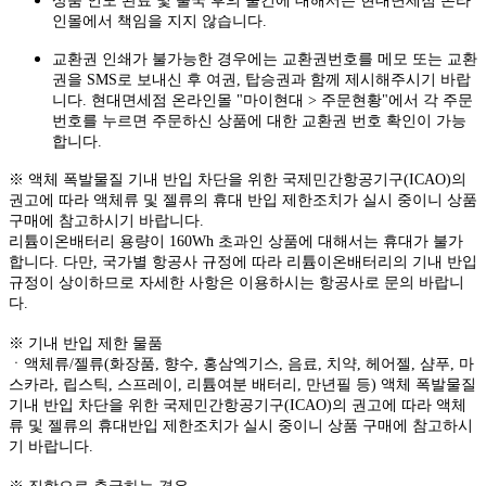
상품 인도 완료 및 출국 후의 물건에 대해서는 현대면세점 온라
인몰에서 책임을 지지 않습니다.
교환권 인쇄가 불가능한 경우에는 교환권번호를 메모 또는 교환
권을 SMS로 보내신 후 여권, 탑승권과 함께 제시해주시기 바랍
니다. 현대면세점 온라인몰 "마이현대 > 주문현황"에서 각 주문
번호를 누르면 주문하신 상품에 대한 교환권 번호 확인이 가능
합니다.
※ 액체 폭발물질 기내 반입 차단을 위한 국제민간항공기구(ICAO)의
권고에 따라 액체류 및 젤류의 휴대 반입 제한조치가 실시 중이니 상품
구매에 참고하시기 바랍니다.
리튬이온배터리 용량이 160Wh 초과인 상품에 대해서는 휴대가 불가
합니다. 다만, 국가별 항공사 규정에 따라 리튬이온배터리의 기내 반입
규정이 상이하므로 자세한 사항은 이용하시는 항공사로 문의 바랍니
다.
※ 기내 반입 제한 물품
ㆍ액체류/젤류(화장품, 향수, 홍삼엑기스, 음료, 치약, 헤어젤, 샴푸, 마
스카라, 립스틱, 스프레이, 리튬여분 배터리, 만년필 등) 액체 폭발물질
기내 반입 차단을 위한 국제민간항공기구(ICAO)의 권고에 따라 액체
류 및 젤류의 휴대반입 제한조치가 실시 중이니 상품 구매에 참고하시
기 바랍니다.