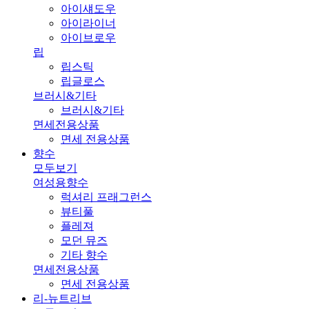
아이섀도우
아이라이너
아이브로우
립
립스틱
립글로스
브러시&기타
브러시&기타
면세전용상품
면세 전용상품
향수
모두보기
여성용향수
럭셔리 프래그런스
뷰티풀
플레져
모던 뮤즈
기타 향수
면세전용상품
면세 전용상품
리-뉴트리브