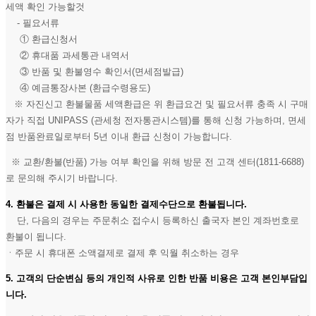
세액 확인 가능할것
- 필요서류
① 환급신청서
② 휴대품 과세통관 내역서
③ 반품 및 환불영수 확인서(면세점발급)
④ 예금통장사본 (환급수령용도)
※ 자진신고 환불물품 세액환급은 위 환급요건 및 필요서류 충족 시 구매
자가 직접 UNIPASS (관세청 전자통관시스템)를 통해 신청 가능하며, 면세
점 반품완료일로부터 5년 이내 환급 신청이 가능합니다.
※ 교환/환불(반품) 가능 여부 확인을 위해 방문 전 고객 센터(1811-6688)
로 문의해 주시기 바랍니다.
4. 환불은 결제 시 사용한 동일한 결제수단으로 환불됩니다.
단, 다음의 경우는 주문취소 접수시 등록하신 출국자 본인 계좌번호로
환불이 됩니다.
ㆍ주문 시 휴대폰 소액결제로 결제 후 익월 취소하는 경우
5. 고객의 단순변심 등의 개인적 사유로 인한 반품 비용은 고객 본인부담입
니다.