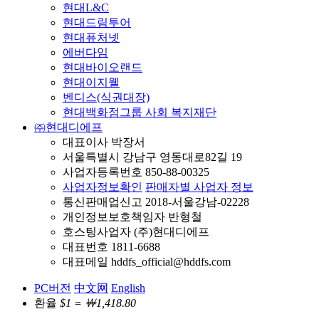
현대L&C
현대드림투어
현대퓨처넷
에버다임
현대바이오랜드
현대이지웰
벤디스(식권대장)
현대백화점그룹 사회 복지재단
㈜현대디에프
대표이사 박장서
서울특별시 강남구 영동대로82길 19
사업자등록번호 850-88-00325
사업자정보확인
판매자별 사업자 정보
통신판매업신고 2018-서울강남-02228
개인정보보호책임자 반형철
호스팅사업자 (주)현대디에프
대표번호 1811-6688
대표메일 hddfs_official@hddfs.com
PC버전
中文网
English
환율
$1 = ￦1,418.80