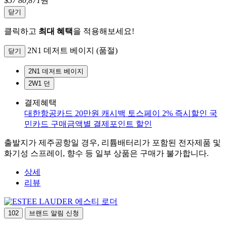
$
57
80,871
원
닫기
클릭하고
최대 혜택
을 적용해보세요!
2N1 데저트 베이지 (품절)
닫기
2N1 데저트 베이지
2W1 던
결제혜택
대한항공카드 20만원 캐시백
토스페이 2% 즉시할인
국
민카드 구매금액별 결제포인트 할인
출발지가 제주공항일 경우, 리튬배터리가 포함된 전자제품 및
화기성 스프레이, 향수 등 일부 상품은 구매가 불가합니다.
상세
리뷰
에스티 로더
102
브랜드 알림 신청