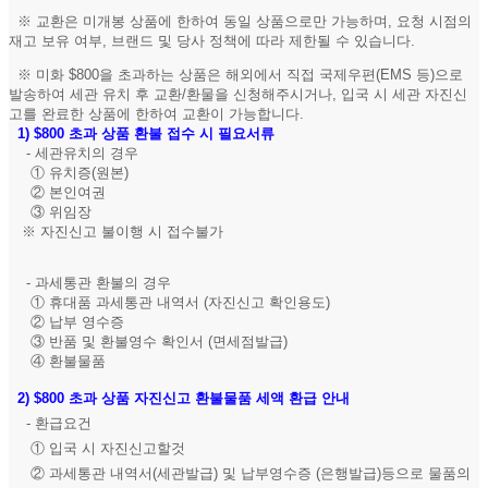
※ 교환은 미개봉 상품에 한하여 동일 상품으로만 가능하며, 요청 시점의
재고 보유 여부, 브랜드 및 당사 정책에 따라 제한될 수 있습니다.
※ 미화 $800을 초과하는 상품은 해외에서 직접 국제우편(EMS 등)으로
발송하여 세관 유치 후 교환/환물을 신청해주시거나, 입국 시 세관 자진신
고를 완료한 상품에 한하여 교환이 가능합니다.
1)
$800 초과 상품 환불 접수 시 필요서류
- 세관유치의 경우
① 유치증(원본)
② 본인여권
③ 위임장
※ 자진신고 불이행 시 접수불가
- 과세통관 환불의 경우
① 휴대품 과세통관 내역서 (자진신고 확인용도)
② 납부 영수증
③ 반품 및 환불영수 확인서 (면세점발급)
④ 환불물품
2)
$800 초과 상품 자진신고 환불물품 세액 환급 안내
- 환급요건
① 입국 시 자진신고할것
② 과세통관 내역서(세관발급) 및 납부영수증 (은행발급)등으로 물품의