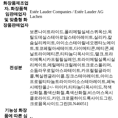
화장품제조업
자, 화장품책
Estée Lauder Companies / Estée Lauder AG
임판매업자
Lachen
및 맞춤형 화
장품판매업자
보론나이트라이드,폴리메틸실세스퀴옥산,옥
틸도데실스테아로일스테아레이트,실리카,칼
슘실리케이트,아이소스테아릴네오펜타노에이
트,토코페릴아세테이트,다이메티콘,메티콘,페
닐트라이메티콘,티타늄디옥사이드,탤크,트라
이에톡시카프릴릴실레인,트라이메틸실록시실
리케이트,메틸메타크릴레이트크로스폴리머,
전성분
소듐라우로일아스파테이트,카프릴릴글라이
콜,헥실렌글라이콜,징크스테아레이트,아이소
프로필티타늄트라이아이소스테아레이트,페녹
시에탄올,[+/- 마이카,티타늄디옥사이드,적색
산화철,황색산화철,흑색산화철,비스머스옥시
클로라이드,카민,크로뮴하이드록사이드그린,
크로뮴옥사이드그린[ILN46051]
기능성 화장
품에 따른 심