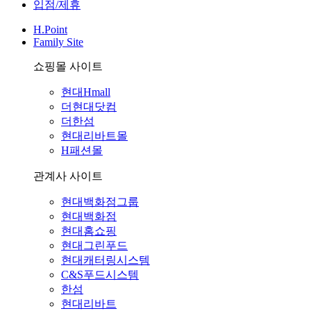
입점/제휴
H.Point
Family Site
쇼핑몰 사이트
현대Hmall
더현대닷컴
더한섬
현대리바트몰
H패션몰
관계사 사이트
현대백화점그룹
현대백화점
현대홈쇼핑
현대그린푸드
현대캐터링시스템
C&S푸드시스템
한섬
현대리바트