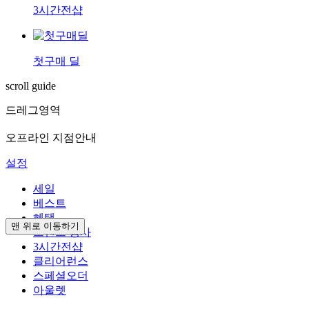
3시간전샵
첫구매 딜
scroll guide
드레그영역
오프라인 지점안내
설정
세일
베스트
혜택
맨 위로 이동하기
브랜드 행사
3시간전샵
클리어런스
스페셜오더
아울렛