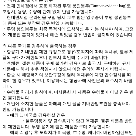
※ 직항으로 출국하는 경우
ㆍ전체 면세점에서 공동 제작된 투명 봉인봉투(Tamper-evident bag)로
포장시, 용량, 수량에 관계 없이 반입 가능합니다.
ㆍ현대면세점 온라인몰 구입 당시 교부 받은 영수증이 투명 봉인봉투
에 동봉 또는 부착된 경우 반입 가능합니다.
ㆍ투명 봉인봉투는 최종 목적지에 도착하신 후 개봉 하셔야 하며, 그전
에 개봉된 흔적이 있거나 훼손 되었을 경우 반입이 금지되어 있습니다.
※ 다른 국가를 경유하여 출국하는 경우
ㆍ항공기 기내반입 제한 규정으로 경유/도착지에 따라 액체류, 젤류 제
품의 구매가 제한되오니 반드시 확인해 주시기 바랍니다.
ㆍ액체류, 젤류 제품이 구매 불가한 경유지로 출국 시, 구매하신 규제
제품에 대해서 추후 책임지지 않으니 이점 유의해 주시기 바랍니다.
ㆍ환승 시 해당국가의 보안규정이 달라 액체류에 대한 압수절차를 따
라야 할 경우가 있으니, 이용하시는 항공사에 사전문의 해주시기 바랍
니다.
ㆍ수하물 처리가 원칙이며, 미사용한 새 제품은 수하물이 아닐 경우 반
입 불가합니다.
ㆍ개인이 소지한 물품은 아래의 개인 물품 기내반입조건을 충족해야
반입 가능합니다.
- 예외 1. 미국을 경유하실 경우
: 불투명용기 및 금속용기에 담긴 액체류, 젤류 제품은 반입
이 제한됩니다. 투명 용기에 담긴 제품만 구매 가능합니다.
- 예외 2. 경유 후 도착지가 미국령, 호주령, 캐나다, 버진아일랜드인