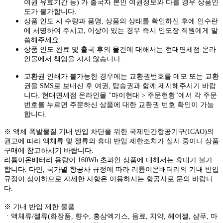
여권 유효기간 등) 가 출국자 본인 여권정보와 다를 경우 상품인
도가 불가합니다.
상품 인도 시 수량과 품명, 상품의 상태를 확인하신 후에 인수란
에 서명하여 주시고, 이상이 있는 경우 즉시 인도장 직원에게 말
씀해주세요.
상품 인도 완료 및 출국 후의 물건에 대해서는 현대면세점 온라
인몰에서 책임을 지지 않습니다.
교환권 인쇄가 불가능한 경우에는 교환권번호를 메모 또는 교환
권을 SMS로 보내신 후 여권, 탑승권과 함께 제시해주시기 바랍
니다. 현대면세점 온라인몰 "마이현대 > 주문현황"에서 각 주문
번호를 누르면 주문하신 상품에 대한 교환권 번호 확인이 가능
합니다.
※ 액체 폭발물질 기내 반입 차단을 위한 국제민간항공기구(ICAO)의
권고에 따라 액체류 및 젤류의 휴대 반입 제한조치가 실시 중이니 상품
구매에 참고하시기 바랍니다.
리튬이온배터리 용량이 160Wh 초과인 상품에 대해서는 휴대가 불가
합니다. 다만, 국가별 항공사 규정에 따라 리튬이온배터리의 기내 반입
규정이 상이하므로 자세한 사항은 이용하시는 항공사로 문의 바랍니
다.
※ 기내 반입 제한 물품
ㆍ액체류/젤류(화장품, 향수, 홍삼엑기스, 음료, 치약, 헤어젤, 샴푸, 마