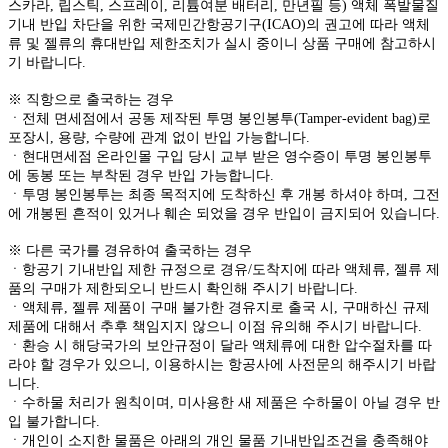
스카라, 립스틱, 스프레이, 리튬여분 배터리, 만년필 등) 액체 폭발물질
기내 반입 차단을 위한 국제민간항공기구(ICAO)의 권고에 따라 액체
류 및 젤류의 휴대반입 제한조치가 실시 중이니 상품 구매에 참고하시
기 바랍니다.
※ 직항으로 출국하는 경우
ㆍ전체 면세점에서 공동 제작된 투명 봉인봉투(Tamper-evident bag)로
포장시, 용량, 수량에 관계 없이 반입 가능합니다.
ㆍ현대면세점 온라인몰 구입 당시 교부 받은 영수증이 투명 봉인봉투
에 동봉 또는 부착된 경우 반입 가능합니다.
ㆍ투명 봉인봉투는 최종 목적지에 도착하신 후 개봉 하셔야 하며, 그전
에 개봉된 흔적이 있거나 훼손 되었을 경우 반입이 금지되어 있습니다.
※ 다른 국가를 경유하여 출국하는 경우
ㆍ항공기 기내반입 제한 규정으로 경유/도착지에 따라 액체류, 젤류 제
품의 구매가 제한되오니 반드시 확인해 주시기 바랍니다.
ㆍ액체류, 젤류 제품이 구매 불가한 경유지로 출국 시, 구매하신 규제
제품에 대해서 추후 책임지지 않으니 이점 유의해 주시기 바랍니다.
ㆍ환승 시 해당국가의 보안규정이 달라 액체류에 대한 압수절차를 따
라야 할 경우가 있으니, 이용하시는 항공사에 사전문의 해주시기 바랍
니다.
ㆍ수하물 처리가 원칙이며, 미사용한 새 제품은 수하물이 아닐 경우 반
입 불가합니다.
ㆍ개인이 소지한 물품은 아래의 개인 물품 기내반입조건을 충족해야