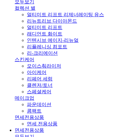
모두보기
컬렉션 별
얼티미트 리프트 리제너레이팅 유스
리뉴트리브 다이아몬드
얼티미트 리프트
래디언트 화이트
인텐시브 에이지-리뉴얼
리플레니싱 컴포트
리-크리에이션
스킨케어
모이스춰라이저
아이케어
리페어 세럼
클렌저/토너
스페셜케어
메이크업
파운데이션
콤팩트
면세전용상품
면세 전용상품
면세전용상품
모두보기