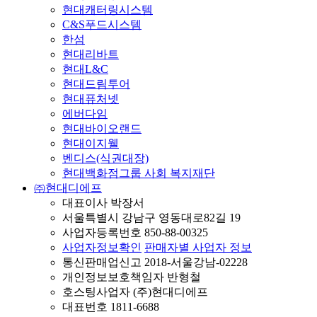
현대캐터링시스템
C&S푸드시스템
한섬
현대리바트
현대L&C
현대드림투어
현대퓨처넷
에버다임
현대바이오랜드
현대이지웰
벤디스(식권대장)
현대백화점그룹 사회 복지재단
㈜현대디에프
대표이사 박장서
서울특별시 강남구 영동대로82길 19
사업자등록번호 850-88-00325
사업자정보확인
판매자별 사업자 정보
통신판매업신고 2018-서울강남-02228
개인정보보호책임자 반형철
호스팅사업자 (주)현대디에프
대표번호 1811-6688