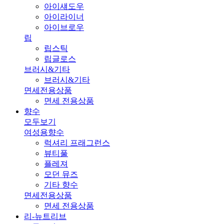
아이섀도우
아이라이너
아이브로우
립
립스틱
립글로스
브러시&기타
브러시&기타
면세전용상품
면세 전용상품
향수
모두보기
여성용향수
럭셔리 프래그런스
뷰티풀
플레져
모던 뮤즈
기타 향수
면세전용상품
면세 전용상품
리-뉴트리브