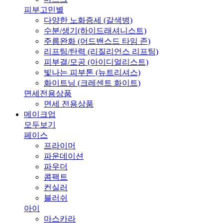
피부고민별
다양한 노화증세 (갈색병)
수분/생기(하이드래셔니스트)
주름완화 (어드밴스드 타임 존)
리프팅/탄력 (리질리언스 리프팅)
피부결/모공 (아이디얼리스트)
빛나는 피부톤 (뉴트리셔스)
화이트닝 (크레센트 화이트)
면세전용상품
면세 전용상품
메이크업
모두보기
페이스
프라이머
파운데이션
파우더
콤팩트
컨실러
블러쉬
아이
마스카라