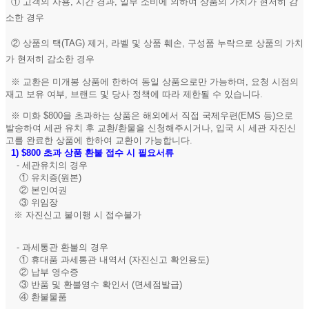
① 고객의 사용, 시간 경과, 일부 소비에 의하여 상품의 가치가 현저히 감
소한 경우
② 상품의 택(TAG) 제거, 라벨 및 상품 훼손, 구성품 누락으로 상품의 가치
가 현저히 감소한 경우
※ 교환은 미개봉 상품에 한하여 동일 상품으로만 가능하며, 요청 시점의
재고 보유 여부, 브랜드 및 당사 정책에 따라 제한될 수 있습니다.
※ 미화 $800을 초과하는 상품은 해외에서 직접 국제우편(EMS 등)으로
발송하여 세관 유치 후 교환/환물을 신청해주시거나, 입국 시 세관 자진신
고를 완료한 상품에 한하여 교환이 가능합니다.
1)
$800 초과 상품 환불 접수 시 필요서류
- 세관유치의 경우
① 유치증(원본)
② 본인여권
③ 위임장
※ 자진신고 불이행 시 접수불가
- 과세통관 환불의 경우
① 휴대품 과세통관 내역서 (자진신고 확인용도)
② 납부 영수증
③ 반품 및 환불영수 확인서 (면세점발급)
④ 환불물품