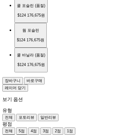
쿨 포슬린
(품절)
$124
176,675원
웜 포슬린
$124
176,675원
쿨 바닐라
(품절)
$124
176,675원
장바구니
바로구매
레이어 닫기
보기 옵션
유형
전체
포토리뷰
일반리뷰
평점
전체
5점
4점
3점
2점
1점