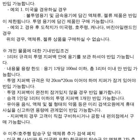
반입 가능합니다.
- 예외 1. 미국을 경유하실 경우
: 불투명용기 및 금속용기에 담긴 액체류, 젤류 제품은 반입
이 제한됩니다. 투명 용기에 담긴 제품만 구매 가능합니다.
- 예외 2. 경유 후 도착지가 미국령, 호주령, 캐나다, 버진아일랜드인
경우
위의 경우, 액체류, 젤류 상품을 구매하실 수 없습니다.
※ 개인 물품에 대한 기내반입조건
ㆍ1리터 규격의 투명 지퍼백 안에 용기를 보관 하셔야 반입 가능합니
다.
ㆍ내용물 용량 한도 : 용기 1개당 100ml 이하, 총 1리터 이내 만 반입 가
능합니다.
ㆍ투명 지퍼백 규격은 약 20cm*20cm 이어야 하며 지퍼가 잠겨 있어야
반입 가능합니다.
ㆍ투명 지퍼백이 완전히 잠겨있지 않을 경우 반입 불가합니다.
ㆍ승객 1인당 1리터 이하의 투명 지퍼백 1개만 반입 가능합니다.
ㆍ유아용 음식, 액체 및 젤 형태의 약품 등은 미리 검색요원에게 휴대
사실을 신고하면 용량에 관계없이 반입 가능합니다.
- 지퍼백의 경우 고객이 직접 구비하시거나 공항 내 편의점에서 구
매 가능합니다.
※ 미주/호주행 탑승구 앞 액체류 추가 검색 폐지
ㆍ미국 행 (사이판 등 미국령 포함) 항공편의 탑승구 앞 액체류 2차 추