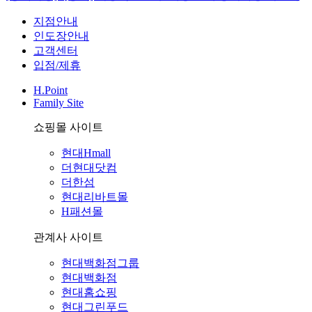
지점안내
인도장안내
고객센터
입점/제휴
H.Point
Family Site
쇼핑몰 사이트
현대Hmall
더현대닷컴
더한섬
현대리바트몰
H패션몰
관계사 사이트
현대백화점그룹
현대백화점
현대홈쇼핑
현대그린푸드