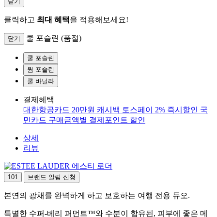
닫기
클릭하고
최대 혜택
을 적용해보세요!
쿨 포슬린 (품절)
닫기
쿨 포슬린
웜 포슬린
쿨 바닐라
결제혜택
대한항공카드 20만원 캐시백
토스페이 2% 즉시할인
국
민카드 구매금액별 결제포인트 할인
상세
리뷰
에스티 로더
101
브랜드 알림 신청
본연의 광채를 완벽하게 하고 보호하는 여행 전용 듀오.
특별한 수퍼-베리 퍼먼트™와 수분이 함유된, 피부에 좋은 메