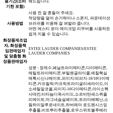
용기간(소비
해드립니다.
기한 포함)
사용 전 잘 흔들어 주세요.
적당량을 덜어 손가락이나 스폰지, 파운데이션
사용방법
브러쉬를 이용해 잘 펴발라 줍니다.
어떤 에스티 로더 메이크업 리무버를 사용하든
쉽게 지울 수 있습니다.
화장품제조업
자, 화장품책
ESTEE LAUDER COMPANIES/ESTEE
임판매업자
LAUDER COMPANIES
및 맞춤형 화
장품판매업자
성분 : 정제수,페닐트라이메티콘,다이메티콘,
메틸트라이메티콘,부틸렌글라이콜,에칠헥실
메톡시신나메이트,피이지/피피지-18/18다이메
티콘,카프릴릭/카프릭트라이글리세라이드,이
소세틸알코올,피이지-10다이메티콘,아이소헥
사데칸,티타늄디옥사이드,소르비탄세스퀴올
리에이트,마그네슘설페이트,트라이베헤닌,소
듐하이알루로네이트,하버레아 로도펜시스잎
추출물,비트뿌리추출물,로우스위트블루베리