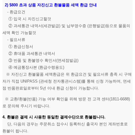
2)
$800 초과 상품 자진신고 환불물품 세액 환급 안내
- 환급요건
① 입국 시 자진신고할것
② 과세통관 내역서(세관발급) 및 납부영수증 (은행발급)등으로 물품의
세액 확인 가능할것
- 필요서류
① 환급신청서
② 휴대품 과세통관 내역서
③ 반품 및 환불영수 확인서(면세점발급)
④ 예금통장사본 (환급수령용도)
※ 자진신고 환불물품 세액환급은 위 환급요건 및 필요서류 충족 시 구매
자가 직접 UNIPASS (관세청 전자통관시스템)를 통해 신청 가능하며, 면세
점 반품완료일로부터 5년 이내 환급 신청이 가능합니다.
※ 교환/환불(반품) 가능 여부 확인을 위해 방문 전 고객 센터(1811-6688)
로 문의해 주시기 바랍니다.
4. 환불은 결제 시 사용한 동일한 결제수단으로 환불됩니다.
단, 다음의 경우는 주문취소 접수시 등록하신 출국자 본인 계좌번호로
환불이 됩니다.