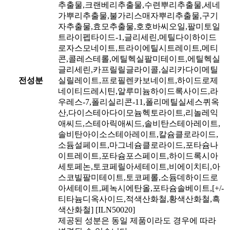
추출물,크랜베리추출물,수련뿌리추출물,세네
가뿌리추출물,불가리스매자뿌리추출물,구기
자추출물,효모추출물,호호바씨오일,팔미토일
트라이펩타이드-1,글리세린,메틸다이하이드
로자스모네이트,트라이에틸시트레이트,메티
콘,콜레스테롤,에틸헥실팔미테이트,에틸헥실
글리세린,카프릴릴글라이콜,실리카다이메틸
전성분
실릴레이트,프로필렌카보네이트,하이드로제
네이티드레시틴,알루미늄하이드록사이드,라
우레스-7,폴리실리콘-11,폴리메틸실세스퀴옥
산,다이스테아다이모늄헥토라이트,리놀레익
애씨드,스테아릭애씨드,솔비탄스테아레이트,
솔비탄아이소스테아레이트,칼슘클로라이드,
소듐설페이트,마그네슘클로라이드,포타슘나
이트레이트,포타슘포스페이트,하이드록시아
세토페논,토코페릴아세테이트,비에이치티,아
스코빌팔미테이트,토코페롤,소듐데하이드로
아세테이트,페녹시에탄올,포타슘솔베이트,[+/-
티타늄디옥사이드,적색산화철,황색산화철,흑
색산화철] [ILN50020]
제공된 성분은 동일 제품이라도 경우에 따라