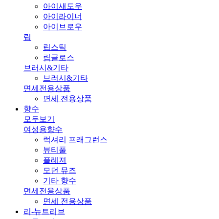
아이섀도우
아이라이너
아이브로우
립
립스틱
립글로스
브러시&기타
브러시&기타
면세전용상품
면세 전용상품
향수
모두보기
여성용향수
럭셔리 프래그런스
뷰티풀
플레져
모던 뮤즈
기타 향수
면세전용상품
면세 전용상품
리-뉴트리브