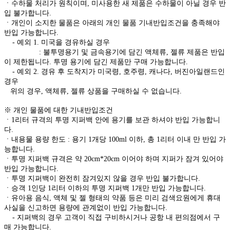
ㆍ수하물 처리가 원칙이며, 미사용한 새 제품은 수하물이 아닐 경우 반
입 불가합니다.
ㆍ개인이 소지한 물품은 아래의 개인 물품 기내반입조건을 충족해야
반입 가능합니다.
- 예외 1. 미국을 경유하실 경우
: 불투명용기 및 금속용기에 담긴 액체류, 젤류 제품은 반입
이 제한됩니다. 투명 용기에 담긴 제품만 구매 가능합니다.
- 예외 2. 경유 후 도착지가 미국령, 호주령, 캐나다, 버진아일랜드인
경우
위의 경우, 액체류, 젤류 상품을 구매하실 수 없습니다.
※ 개인 물품에 대한 기내반입조건
ㆍ1리터 규격의 투명 지퍼백 안에 용기를 보관 하셔야 반입 가능합니
다.
ㆍ내용물 용량 한도 : 용기 1개당 100ml 이하, 총 1리터 이내 만 반입 가
능합니다.
ㆍ투명 지퍼백 규격은 약 20cm*20cm 이어야 하며 지퍼가 잠겨 있어야
반입 가능합니다.
ㆍ투명 지퍼백이 완전히 잠겨있지 않을 경우 반입 불가합니다.
ㆍ승객 1인당 1리터 이하의 투명 지퍼백 1개만 반입 가능합니다.
ㆍ유아용 음식, 액체 및 젤 형태의 약품 등은 미리 검색요원에게 휴대
사실을 신고하면 용량에 관계없이 반입 가능합니다.
- 지퍼백의 경우 고객이 직접 구비하시거나 공항 내 편의점에서 구
매 가능합니다.