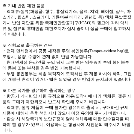
※ 기내 반입 제한 물품
ㆍ액체류/젤류(화장품, 향수, 홍삼엑기스, 음료, 치약, 헤어젤, 샴푸, 마
스카라, 립스틱, 스프레이, 리튬여분 배터리, 만년필 등) 액체 폭발물질
기내 반입 차단을 위한 국제민간항공기구(ICAO)의 권고에 따라 액체
류 및 젤류의 휴대반입 제한조치가 실시 중이니 상품 구매에 참고하시
기 바랍니다.
※ 직항으로 출국하는 경우
ㆍ전체 면세점에서 공동 제작된 투명 봉인봉투(Tamper-evident bag)로
포장시, 용량, 수량에 관계 없이 반입 가능합니다.
ㆍ현대면세점 온라인몰 구입 당시 교부 받은 영수증이 투명 봉인봉투
에 동봉 또는 부착된 경우 반입 가능합니다.
ㆍ투명 봉인봉투는 최종 목적지에 도착하신 후 개봉 하셔야 하며, 그전
에 개봉된 흔적이 있거나 훼손 되었을 경우 반입이 금지되어 있습니다.
※ 다른 국가를 경유하여 출국하는 경우
ㆍ항공기 기내반입 제한 규정으로 경유/도착지에 따라 액체류, 젤류 제
품의 구매가 제한되오니 반드시 확인해 주시기 바랍니다.
ㆍ액체류, 젤류 제품이 구매 불가한 경유지로 출국 시, 구매하신 규제
제품에 대해서 추후 책임지지 않으니 이점 유의해 주시기 바랍니다.
ㆍ환승 시 해당국가의 보안규정이 달라 액체류에 대한 압수절차를 따
라야 할 경우가 있으니, 이용하시는 항공사에 사전문의 해주시기 바랍
니다.