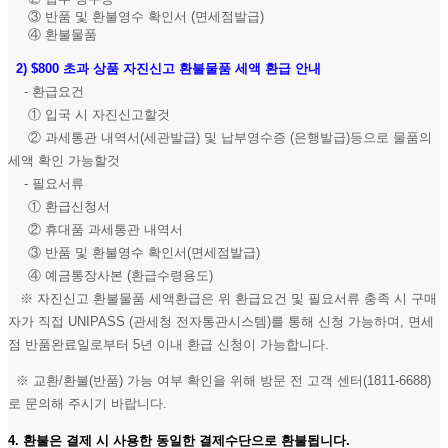
③ 반품 및 환불영수 확인서 (면세점발급)
④ 환불물품
2)
$800 초과 상품 자진신고 환불물품 세액 환급 안내
- 환급요건
① 입국 시 자진신고할것
② 과세통관 내역서(세관발급) 및 납부영수증 (은행발급)등으로 물품의
세액 확인 가능할것
- 필요서류
① 환급신청서
② 휴대품 과세통관 내역서
③ 반품 및 환불영수 확인서(면세점발급)
④ 예금통장사본 (환급수령용도)
※ 자진신고 환불물품 세액환급은 위 환급요건 및 필요서류 충족 시 구매
자가 직접 UNIPASS (관세청 전자통관시스템)를 통해 신청 가능하며, 면세
점 반품완료일로부터 5년 이내 환급 신청이 가능합니다.
※ 교환/환불(반품) 가능 여부 확인을 위해 방문 전 고객 센터(1811-6688)
로 문의해 주시기 바랍니다.
4. 환불은 결제 시 사용한 동일한 결제수단으로 환불됩니다.