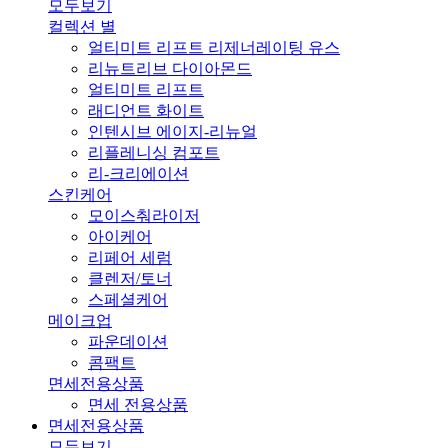
모두보기
컬렉션 별
얼티미트 리프트 리제너레이팅 유스
리뉴트리브 다이아몬드
얼티미트 리프트
래디언트 화이트
인텐시브 에이지-리뉴얼
리플레니싱 컴포트
리-크리에이션
스킨케어
모이스춰라이저
아이케어
리페어 세럼
클렌저/토너
스페셜케어
메이크업
파운데이션
콤팩트
면세전용상품
면세 전용상품
면세전용상품
모두보기