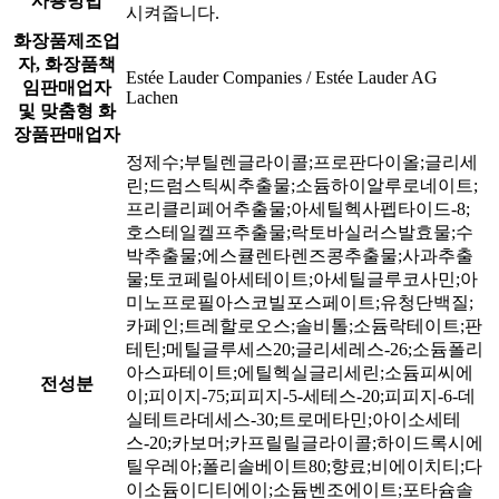
사용방법
시켜줍니다.
화장품제조업
자, 화장품책
Estée Lauder Companies / Estée Lauder AG
임판매업자
Lachen
및 맞춤형 화
장품판매업자
정제수;부틸렌글라이콜;프로판다이올;글리세
린;드럼스틱씨추출물;소듐하이알루로네이트;
프리클리페어추출물;아세틸헥사펩타이드-8;
호스테일켈프추출물;락토바실러스발효물;수
박추출물;에스큘렌타렌즈콩추출물;사과추출
물;토코페릴아세테이트;아세틸글루코사민;아
미노프로필아스코빌포스페이트;유청단백질;
카페인;트레할로오스;솔비톨;소듐락테이트;판
테틴;메틸글루세스20;글리세레스-26;소듐폴리
아스파테이트;에틸헥실글리세린;소듐피씨에
전성분
이;피이지-75;피피지-5-세테스-20;피피지-6-데
실테트라데세스-30;트로메타민;아이소세테
스-20;카보머;카프릴릴글라이콜;하이드록시에
틸우레아;폴리솔베이트80;향료;비에이치티;다
이소듐이디티에이;소듐벤조에이트;포타슘솔