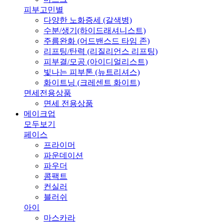
피부고민별
다양한 노화증세 (갈색병)
수분/생기(하이드래셔니스트)
주름완화 (어드밴스드 타임 존)
리프팅/탄력 (리질리언스 리프팅)
피부결/모공 (아이디얼리스트)
빛나는 피부톤 (뉴트리셔스)
화이트닝 (크레센트 화이트)
면세전용상품
면세 전용상품
메이크업
모두보기
페이스
프라이머
파운데이션
파우더
콤팩트
컨실러
블러쉬
아이
마스카라