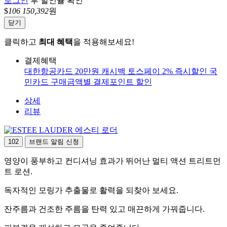
로그인
후 할인율 확인
$
106
150,392
원
닫기
클릭하고
최대 혜택
을 적용해보세요!
결제혜택
대한항공카드 20만원 캐시백
토스페이 2% 즉시할인
국
민카드 구매금액별 결제포인트 할인
상세
리뷰
에스티 로더
102
브랜드 알림 신청
영양이 풍부하고 컨디셔닝 효과가 뛰어난 멀티 액션 트리트먼
트 로션.
독자적인 모링가 추출물로 활력을 되찾아 보세요.
잔주름과 건조한 주름을 탄력 있고 매끈하게 가꿔줍니다.