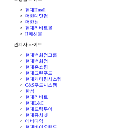
현대Hmall
더현대닷컴
더한섬
현대리바트몰
H패션몰
관계사 사이트
현대백화점그룹
현대백화점
현대홈쇼핑
현대그린푸드
현대캐터링시스템
C&S푸드시스템
한섬
현대리바트
현대L&C
현대드림투어
현대퓨처넷
에버다임
현대바이오랜드