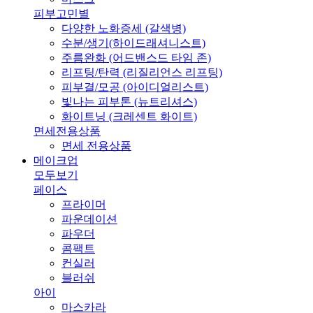
피부고민별
다양한 노화증세 (갈색병)
수분/생기(하이드래셔니스트)
주름완화 (어드밴스드 타임 존)
리프팅/탄력 (리질리언스 리프팅)
피부결/모공 (아이디얼리스트)
빛나는 피부톤 (뉴트리셔스)
화이트닝 (크레센트 화이트)
면세전용상품
면세 전용상품
메이크업
모두보기
페이스
프라이머
파운데이션
파우더
콤팩트
컨실러
블러쉬
아이
마스카라