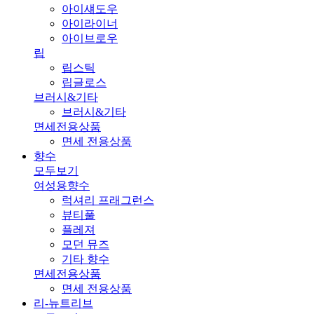
아이섀도우
아이라이너
아이브로우
립
립스틱
립글로스
브러시&기타
브러시&기타
면세전용상품
면세 전용상품
향수
모두보기
여성용향수
럭셔리 프래그런스
뷰티풀
플레져
모던 뮤즈
기타 향수
면세전용상품
면세 전용상품
리-뉴트리브