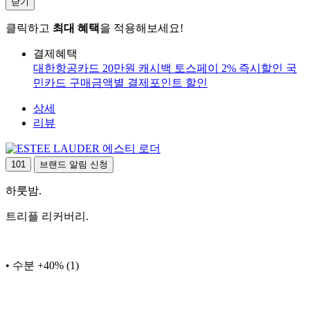
닫기
클릭하고
최대 혜택
을 적용해보세요!
결제혜택
대한항공카드 20만원 캐시백
토스페이 2% 즉시할인
국
민카드 구매금액별 결제포인트 할인
상세
리뷰
에스티 로더
101
브랜드 알림 신청
하룻밤.
트리플 리커버리.
• 수분 +40% (1)