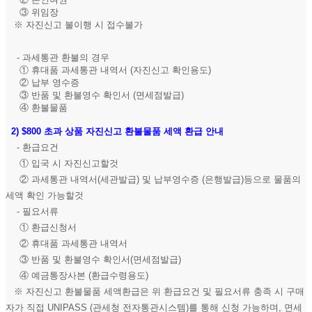
③ 위임장
※ 자진신고 불이행 시 접수불가
- 과세통관 환불의 경우
① 휴대품 과세통관 내역서 (자진신고 확인용도)
② 납부 영수증
③ 반품 및 환불영수 확인서 (면세점발급)
④ 환불물품
2)
$800 초과 상품 자진신고 환불물품 세액 환급 안내
- 환급요건
① 입국 시 자진신고할것
② 과세통관 내역서(세관발급) 및 납부영수증 (은행발급)등으로 물품의
세액 확인 가능할것
- 필요서류
① 환급신청서
② 휴대품 과세통관 내역서
③ 반품 및 환불영수 확인서(면세점발급)
④ 예금통장사본 (환급수령용도)
※ 자진신고 환불물품 세액환급은 위 환급요건 및 필요서류 충족 시 구매
자가 직접 UNIPASS (관세청 전자통관시스템)를 통해 신청 가능하며, 면세