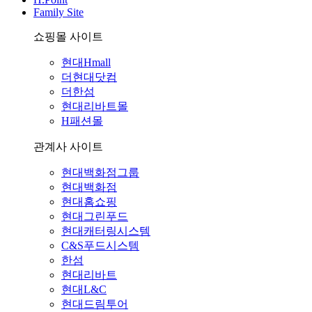
Family Site
쇼핑몰 사이트
현대Hmall
더현대닷컴
더한섬
현대리바트몰
H패션몰
관계사 사이트
현대백화점그룹
현대백화점
현대홈쇼핑
현대그린푸드
현대캐터링시스템
C&S푸드시스템
한섬
현대리바트
현대L&C
현대드림투어