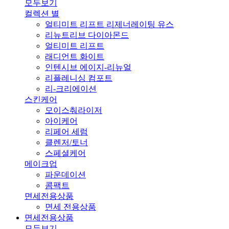
모두보기
컬렉션 별
얼티미트 리프트 리제너레이팅 유스
리뉴트리브 다이아몬드
얼티미트 리프트
래디언트 화이트
인텐시브 에이지-리뉴얼
리플레니싱 컴포트
리-크리에이션
스킨케어
모이스춰라이저
아이케어
리페어 세럼
클렌저/토너
스페셜케어
메이크업
파운데이션
콤팩트
면세전용상품
면세 전용상품
면세전용상품
모두보기