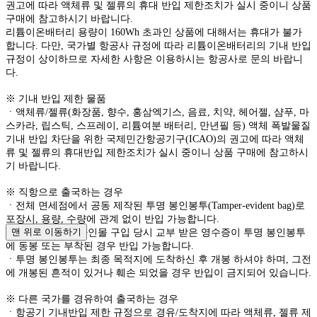
권고에 따라 액체류 및 젤류의 휴대 반입 제한조치가 실시 중이니 상품
구매에 참고하시기 바랍니다.
리튬이온배터리 용량이 160Wh 초과인 상품에 대해서는 휴대가 불가
합니다. 다만, 국가별 항공사 규정에 따라 리튬이온배터리의 기내 반입
규정이 상이하므로 자세한 사항은 이용하시는 항공사로 문의 바랍니
다.
※ 기내 반입 제한 물품
ㆍ액체류/젤류(화장품, 향수, 홍삼엑기스, 음료, 치약, 헤어젤, 샴푸, 마
스카라, 립스틱, 스프레이, 리튬여분 배터리, 만년필 등) 액체 폭발물질
기내 반입 차단을 위한 국제민간항공기구(ICAO)의 권고에 따라 액체
류 및 젤류의 휴대반입 제한조치가 실시 중이니 상품 구매에 참고하시
기 바랍니다.
※ 직항으로 출국하는 경우
ㆍ전체 면세점에서 공동 제작된 투명 봉인봉투(Tamper-evident bag)로
포장시, 용량, 수량에 관계 없이 반입 가능합니다.
맨 위로 이동하기
ㆍ현대면세점 온라인몰 구입 당시 교부 받은 영수증이 투명 봉인봉투
에 동봉 또는 부착된 경우 반입 가능합니다.
ㆍ투명 봉인봉투는 최종 목적지에 도착하신 후 개봉 하셔야 하며, 그전
에 개봉된 흔적이 있거나 훼손 되었을 경우 반입이 금지되어 있습니다.
※ 다른 국가를 경유하여 출국하는 경우
ㆍ항공기 기내반입 제한 규정으로 경유/도착지에 따라 액체류, 젤류 제