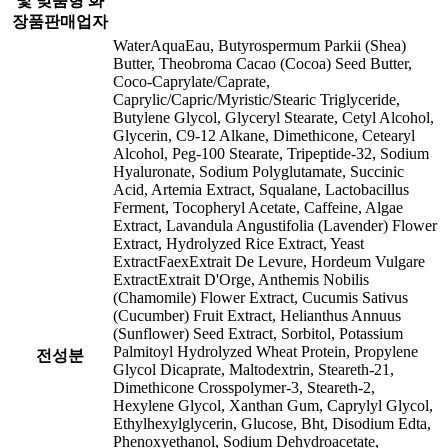
및 맞춤형 화
장품판매업자
WaterAquaEau, Butyrospermum Parkii (Shea)
Butter, Theobroma Cacao (Cocoa) Seed Butter,
Coco-Caprylate/Caprate,
Caprylic/Capric/Myristic/Stearic Triglyceride,
Butylene Glycol, Glyceryl Stearate, Cetyl Alcohol,
Glycerin, C9-12 Alkane, Dimethicone, Cetearyl
Alcohol, Peg-100 Stearate, Tripeptide-32, Sodium
Hyaluronate, Sodium Polyglutamate, Succinic
Acid, Artemia Extract, Squalane, Lactobacillus
Ferment, Tocopheryl Acetate, Caffeine, Algae
Extract, Lavandula Angustifolia (Lavender) Flower
Extract, Hydrolyzed Rice Extract, Yeast
ExtractFaexExtrait De Levure, Hordeum Vulgare
ExtractExtrait D'Orge, Anthemis Nobilis
(Chamomile) Flower Extract, Cucumis Sativus
(Cucumber) Fruit Extract, Helianthus Annuus
(Sunflower) Seed Extract, Sorbitol, Potassium
Palmitoyl Hydrolyzed Wheat Protein, Propylene
전성분
Glycol Dicaprate, Maltodextrin, Steareth-21,
Dimethicone Crosspolymer-3, Steareth-2,
Hexylene Glycol, Xanthan Gum, Caprylyl Glycol,
Ethylhexylglycerin, Glucose, Bht, Disodium Edta,
Phenoxyethanol, Sodium Dehydroacetate,